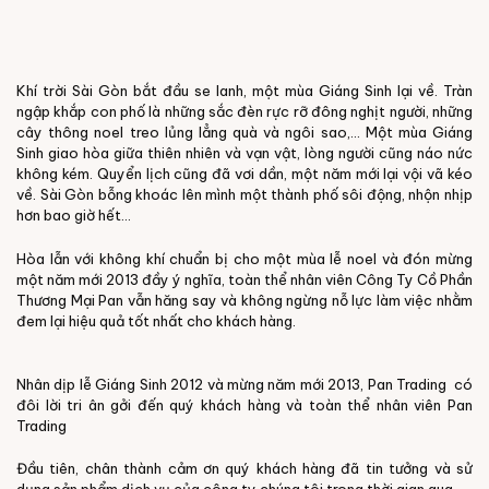
Khí trời Sài Gòn bắt đầu se lanh, một mùa Giáng Sinh lại về. Tràn
ngập khắp con phố là những sắc đèn rực rỡ đông nghịt người, những
cây thông noel treo lủng lẳng quà và ngôi sao,... Một mùa Giáng
Sinh giao hòa giữa thiên nhiên và vạn vật, lòng người cũng náo nức
không kém. Quyển lịch cũng đã vơi dần, một năm mới lại vội vã kéo
về. Sài Gòn bỗng khoác lên mình một thành phố sôi động, nhộn nhịp
hơn bao giờ hết...
Hòa lẫn với không khí chuẩn bị cho một mùa lễ noel và đón mừng
một năm mới 2013 đầy ý nghĩa, toàn thể nhân viên Công Ty Cồ Phần
Thương Mại Pan vẫn hăng say và không ngừng nỗ lực làm việc nhằm
đem lại hiệu quả tốt nhất cho khách hàng.
Nhân dịp lễ Giáng Sinh 2012 và mừng năm mới 2013, Pan Trading có
đôi lời tri ân gởi đến quý khách hàng và toàn thể nhân viên Pan
Trading
Đầu tiên, chân thành cảm ơn quý khách hàng đã tin tưởng và sử