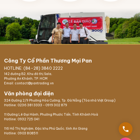
Công Ty Cổ Phần Thương Mại Pan
HOTLINE: (84-28) 3840 2222
142 đường B2, Khu đô thị Sala,
Phường An Khánh, TP. HCM
Email: contact@pantrading.vn
Văn phòng đại diện
324 Đường 2/9 Phường Hòa Cường, Tp. Đà Nẵng (Tòa nhà Việt Group)
Hotline:
0236 381 3333
-
0919 302 879
11 Đường Lê Đại Hành, Phường Phước Tiến, Tỉnh Khánh Hoà
Hotline:
0932 725 041
phone
116 Hồ Thị Nghiệm,
Đặc khu Phú Quốc
, tỉnh An Giang
Hotline:
0903 808511