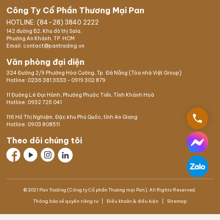
Công Ty Cổ Phần Thương Mại Pan
HOTLINE: (84-28) 3840 2222
142 đường B2, Khu đô thị Sala,
Phường An Khánh, TP. HCM
Email: contact@pantrading.vn
Văn phòng đại diện
324 Đường 2/9 Phường Hòa Cường, Tp. Đà Nẵng (Tòa nhà Việt Group)
Hotline:
0236 381 3333
-
0919 302 879
11 Đường Lê Đại Hành, Phường Phước Tiến, Tỉnh Khánh Hoà
Hotline:
0932 725 041
phone
116 Hồ Thị Nghiệm,
Đặc khu Phú Quốc
, tỉnh An Giang
Hotline:
0903 808511
Theo dõi chúng tôi
© 2021 Pan Trading (Công ty Cổ phần Thương mại Pan). All Rights Reserved.
Thông báo về quyền riêng tư
Điều khoản & điều kiện
Sitemap