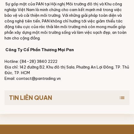
Sự góp mặt của PAN tại Hội nghị Môi trường đô thị và Khu công
nghiệp Việt Nam là minh chứng cho cam kết mạnh mẽ trong việc
bảo vệ và cải thiện môi trường. Với những giải pháp toàn diện và
công nghệ tiên tiến, PAN không chỉ hướng tới việc giảm thiểu tác
động tiêu cực của rác thải lên môi trường mà còn mong muốn góp
phần xây dựng một môi trường sống và làm việc sạch đẹp, an toàn
hơn cho cộng đồng.
Công Ty Cổ Phần Thương Mại Pan
Hotline: (84-28) 3840 2222
Địa chỉ: 142 đường B2, Khu đô thị Sala, Phường An Lợi Đông, TP. Thủ
Đức, TP. HCM
Email: contact@pantrading.vn
TIN LIÊN QUAN
list