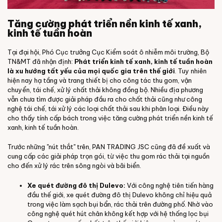
Tăng cường phát triển nền kinh tế xanh,
kinh tế tuần hoàn
Tại đại hội, Phó Cục trưởng Cục Kiểm soát ô nhiễm môi trường, Bộ
TN&MT đã nhận định:
Phát triển kinh tế xanh, kinh tế tuần hoàn
là xu hướng tất yếu của mọi quốc gia trên thế giới
. Tuy nhiên
hiện nay hạ tầng và trang thiết bị cho công tác thu gom, vận
chuyển, tái chế, xử lý chất thải không đồng bộ. Nhiều địa phương
vẫn chưa tìm được giải pháp đầu ra cho chất thải cũng như công
nghệ tái chế, tái xử lý các loại chất thải sau khi phân loại. Điều này
cho thấy tính cấp bách trong việc tăng cường phát triển nền kinh tế
xanh, kinh tế tuần hoàn.
Trước những "nút thắt" trên, PAN TRADING JSC cũng đã đề xuất và
cung cấp các giải pháp trọn gói, từ việc thu gom rác thải tại nguồn
cho đến xử lý rác trên sông ngòi và bãi biển.
Xe quét đường đô thị Dulevo:
Với công nghệ tiên tiến hàng
đầu thế giới, xe quét đường đô thị Dulevo không chỉ hiệu quả
trong việc làm sạch bụi bẩn, rác thải trên đường phố. Nhờ vào
công nghệ quét hút chân không kết hợp với hệ thống lọc bụi