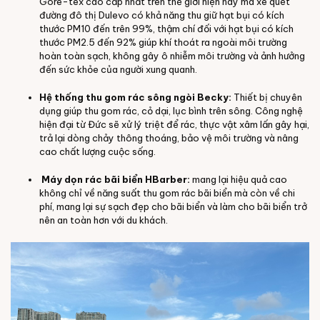
Gore-tex cao cấp nhất trên thế giới hiện nay mà xe quét
đường đô thị Dulevo có khả năng thu giữ hạt bụi có kích
thước PM10 đến trên 99%, thậm chí đối với hạt bụi có kích
thước PM2.5 đến 92% giúp khí thoát ra ngoài môi trường
hoàn toàn sạch, không gây ô nhiễm môi trường và ảnh hưởng
đến sức khỏe của người xung quanh.
Hệ thống thu gom rác sông ngòi Becky:
Thiết bị chuyên
dụng giúp thu gom rác, cỏ dại, lục bình trên sông. Công nghệ
hiện đại từ Đức sẽ xử lý triệt để rác, thực vật xâm lấn gây hại,
trả lại dòng chảy thông thoáng, bảo vệ môi trường và nâng
cao chất lượng cuộc sống.
Máy dọn rác bãi biển HBarber:
mang lại hiệu quả cao
không chỉ về năng suất thu gom rác bãi biển mà còn về chi
phí, mang lại sự sạch đẹp cho bãi biển và làm cho bãi biển trở
nên an toàn hơn với du khách.