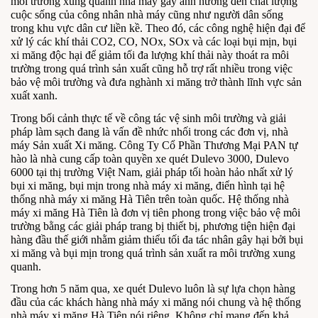
môi trường xung quanh nhà máy gây ảnh hưởng đến chất lượng
cuộc sống của công nhân nhà máy cũng như người dân sống
trong khu vực dân cư liền kề. Theo đó, các công nghệ hiện đại để
xử lý các khí thải CO2, CO, NOx, SOx và các loại bụi mịn, bụi
xi măng độc hại để giảm tối đa lượng khí thải này thoát ra môi
trường trong quá trình sản xuất cũng hỗ trợ rất nhiều trong việc
bảo vệ môi trường và đưa nghành xi măng trở thành lĩnh vực sản
xuất xanh.
Trong bối cảnh thực tế về công tác vệ sinh môi trường và giải
pháp làm sạch đang là vấn đề nhức nhối trong các đơn vị, nhà
máy Sản xuất Xi măng. Công Ty Cổ Phần Thương Mại PAN tự
hào là nhà cung cấp toàn quyền xe quét Dulevo 3000, Dulevo
6000 tại thị trường Việt Nam, giải pháp tối hoàn hảo nhất xử lý
bụi xi măng, bụi mịn trong nhà máy xi măng, điển hình tại hệ
thống nhà máy xi măng Hà Tiên trên toàn quốc. Hệ thống nhà
máy xi măng Hà Tiên là đơn vị tiên phong trong việc bảo vệ môi
trường bằng các giải pháp trang bị thiết bị, phương tiện hiện đại
hàng đầu thế giới nhằm giảm thiểu tối đa tác nhân gây hại bởi bụi
xi măng và bụi mịn trong quá trình sản xuất ra môi trường xung
quanh.
Trong hơn 5 năm qua,
xe quét Dulevo
luôn là sự lựa chọn hàng
đầu của các khách hàng nhà máy xi măng nói chung và hệ thống
nhà máy xi măng Hà Tiên nói riêng. Không chỉ mang đến khả