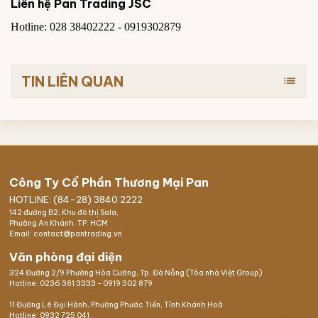
Liên hệ
Pan Trading JSC
Hotline: 028 38402222 - 0919302879
TIN LIÊN QUAN
list
Công Ty Cổ Phần Thương Mại Pan
HOTLINE: (84-28) 3840 2222
142 đường B2, Khu đô thị Sala,
Phường An Khánh, TP. HCM
Email: contact@pantrading.vn
Văn phòng đại diện
324 Đường 2/9 Phường Hòa Cường, Tp. Đà Nẵng (Tòa nhà Việt Group)
Hotline:
0236 381 3333
-
0919 302 879
11 Đường Lê Đại Hành, Phường Phước Tiến, Tỉnh Khánh Hoà
Hotline:
0932 725 041