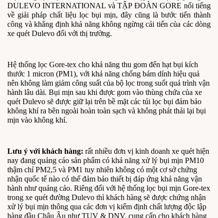
DULEVO INTERNATIONAL và TẬP ĐOÀN GORE nổi tiếng
về giải pháp chất liệu lọc bụi mịn, đây cũng là bước tiến thành
công và khẳng định khả năng không ngừng cải tiến của các dòng
xe quét Dulevo đối với thị trường.
Hệ thống lọc Gore-tex cho khả năng thu gom đến hạt bụi kích
thước 1 micron (PM1), với khả năng chống bám dính hiệu quả
nên không làm giảm công suất của bộ lọc trong suốt quá trình vận
hành lâu dài. Bụi mịn sau khi được gom vào thùng chứa của xe
quét Dulevo sẽ được giữ lại trên bề mặt các túi lọc bụi đảm bảo
không khí ra bên ngoài hoàn toàn sạch và không phát thải lại bụi
mịn vào không khí.
Lưu ý với khách hàng:
rất nhiều đơn vị kinh doanh xe quét hiện
nay đang quảng cáo sản phẩm có khả năng xử lý bụi mịn PM10
thậm chí PM2,5 và PM1 tuy nhiên không có một cơ sở chứng
nhận quốc tế nào có thể đảm bảo thiết bị đáp ứng khả năng vận
hành như quảng cáo. Riêng đối với hệ thống lọc bụi mịn Gore-tex
trong xe quét đường Dulevo thì khách hàng sẽ được chứng nhận
xử lý bụi mịn thông qua các đơn vị kiểm định chất lượng độc lập
hàng đầu Châu Âu như TUV & DNV, cung cấp cho khách hàng