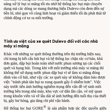
năng xử lý bụi xi măng tối ưu nhờ hệ thống lọc bụi mịn chuyên
dụng mà các dòng xe mang thương hiệu Dulevo còn đem đến sự
bền bỉ, nhỏ gọn vô cùng linh hoạt và giảm thiểu tối đa phát thải từ
chính động cơ xe ra môi trường.
Tính ưu việt của xe quét Dulevo đối với các nhà
máy xi măng
Khác với những xe quét thông thường trên thị trường hiện nay,
chỉ trang bị kết cấu hút bụi và hệ thống lọc chặn rác cơ bản, khá
đơn giản, dập bụi hoàn toàn nhờ nước phun sương tại các chổi
quét và họng hút. Trong khi với môi trường nhà máy xi măng thì
không thể sử dụng nước phun dập bụi vì sẽ làm xi măng đóng
dính vào cổ hút, như vậy các xe quét này sẽ không đảm bảo được
việc "tránh phát tán bụi ra xung quanh gây ô nhiễm hơn". Việc
này trước tiên ảnh hưởng nghiêm trọng đến vấn đề vệ sinh môi
trường bên trong nhà máy, khu vực cư dân lân cận, vẻ mỹ quan
trong khuôn viên và về lâu dài sẽ ảnh hưởng đến tuổi thọ của thiết
bị, gây hư hỏng, gia tăng chi phí vận hành.
®
Hệ thống lọc bụi GORE
là sản phẩm hợp tác độc quyền giữa