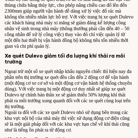
thùng chứa bằng thủy lực, cho phép nâng chiều cao đổ lên đến
2300mm giúp người vận hành dễ dàng xử lý việc đổ rác mà
không tốn nhiều nhân lực hỗ trợ. Với việc trang bị xe quét Dulevo
các khách hàng nhà máy xi măng sẽ giảm đáng kể lượng công
nhân vệ sinh trong nhà máy (thông thường phải cần đến 40 – 50
công nhân để xử lý công việc) thay vào đó chỉ việc quản lý từ
một đến hai thiết bị vận hành đồng bộ không tiêu tốn nhiều thời
gian và chi phí quản lý.
Xe quét Dulevo giảm tối đa lượng khí thải ra môi
trường
Ngoại trừ một số xe quét nhập khẩu nguyên chiếc thì hiện nay đa
phần trên thị trường xe quét đều cần đến 2 động cơ để vận hành
(một động cơ xe cơ sở và một động cơ vận hành hệ thống chuyên
dùng). Với việc trang bị một động cơ duy nhất sẽ giúp xe quét
Dulevo tự chính bản thân xe sẽ giảm thiểu 50% lượng khí thải
phát ra môi trường xung quanh đối với các xe quét cùng loại trên
thị trường.
Ngoài ra đối với các xe quét Dulevo nhỏ sử dụng bên trong các
khu vực nội bộ của nhà máy thì việc sử dụng động cơ điện cũng
sẽ là một giải pháp đối với các khu vực hạn chế về khí thải cũng
như là tiếng ồn phát ra từ động cơ.