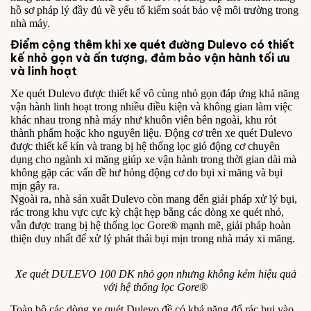
hồ sơ pháp lý đầy đủ về yếu tố kiểm soát bảo vệ môi trường trong
nhà máy.
Điểm cộng thêm khi
xe quét đường
Dulevo có thiết
kế nhỏ gọn và ấn tượng, đảm bảo vận hành tối ưu
và linh hoạt
Xe quét Dulevo được thiết kế vô cùng nhỏ gọn đáp ứng khả năng
vận hành linh hoạt trong nhiều điều kiện và không gian làm việc
khác nhau trong nhà máy như khuôn viên bên ngoài, khu rót
thành phẩm hoặc kho nguyên liệu. Động cơ trên xe quét Dulevo
được thiết kế kín và trang bị hệ thống lọc gió động cơ chuyên
dụng cho ngành xi măng giúp xe vận hành trong thời gian dài mà
không gặp các vấn đề hư hỏng động cơ do bụi xi măng và bụi
mịn gây ra.
Ngoài ra, nhà sản xuất Dulevo còn mang đến giải pháp xử lý bụi,
rác trong khu vực cực kỳ chật hẹp bằng các dòng xe quét nhỏ,
vẫn được trang bị hệ thống lọc Gore® mạnh mẽ, giải pháp hoàn
thiện duy nhất để xử lý phát thải bụi mịn trong nhà máy xi măng.
Xe quét DULEVO 100 DK nhỏ gọn nhưng không kém hiệu quả
với hệ thống lọc Gore®
Toàn bộ các dòng xe quét Dulevo đề có khả năng đổ rác bụi vào