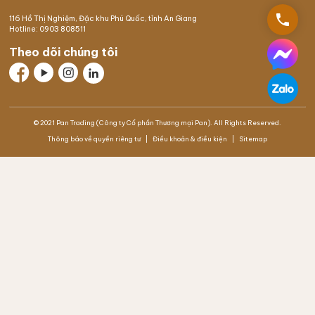
phone
116 Hồ Thị Nghiệm,
Đặc khu Phú Quốc
, tỉnh An Giang
Hotline:
0903 808511
Theo dõi chúng tôi
© 2021 Pan Trading (Công ty Cổ phần Thương mại Pan). All Rights Reserved.
Thông báo về quyền riêng tư
Điều khoản & điều kiện
Sitemap