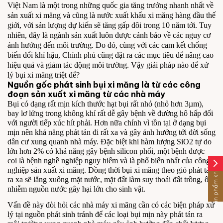
Việt Nam là một trong những quốc gia tăng trưởng nhanh nhất về
sản xuất xi măng và cũng là nước xuất khẩu xi măng hàng đầu thế
giới, với sản lượng dự kiến sẽ tăng gấp đôi trong 10 năm tới. Tuy
nhiên, đây là ngành sản xuất luôn được cảnh báo về các nguy cơ
ảnh hưởng đến môi trường. Do đó, cùng với các cam kết chống
biến đổi khí hậu, Chính phủ cũng đặt ra các mục tiêu để nâng cao
hiệu quả và giảm tác động môi trường. Vậy
giải pháp nào để xử
lý bụi xi măng triệt để?
Nguồn gốc phát sinh bụi xi măng là từ các công
đoạn sản xuất xi măng từ các nhà máy
Bụi có dạng rất mịn kích thước hạt bụi rất nhỏ (nhỏ hơn 3µm),
bay lơ lửng trong không khí rất dễ gây bệnh về đường hô hấp đối
với người tiếp xúc hít phải. Hơn nữa chính vì tồn tại ở dạng bụi
mịn nên khả năng phát tán đi rất xa và gây ảnh hưởng tới đời sống
dân cư xung quanh nhà máy. Đặc biệt khi hàm lượng SiO2 tự do
lớn hơn 2% có khả năng gây bệnh silicon phổi, một bệnh được
coi là bệnh nghề nghiệp nguy hiểm và là phổ biến nhất của công
arrow_forward_ios
Sản phẩm khác
nghiệp sản xuất xi măng. Đồng thời bụi xi măng theo gió phát tán
ra xa sẽ lắng xuống mặt nước, mặt đất làm suy thoái đất trồng, ô
nhiễm nguồn nước gây hại lớn cho sinh vật.
Vấn đề này đòi hỏi các nhà máy xi măng cần có các biện pháp xử
lý tại nguồn phát sinh tránh để các loại bụi mịn này phát tán ra