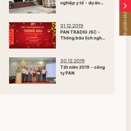
nghiệp y tế - dự án
arrow_forward_ios
nhà giặt bệnh viện
Sản phẩm khác
Cao Bằng
31.12.2019
PAN TRADIG JSC -
Thông báo lịch nghỉ
tết
30.12.2019
Tất niên 2019 - công
ty PAN