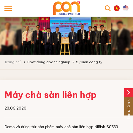
searc
Trang chủ
Hoạt động doanh nghiệp
Sự kiện công ty
Máy chà sàn liên hợp
arrow_forward_ios
Sản phẩm khác
23.06.2020
Demo và dùng thử sản phẩm máy chà sàn liên hợp Nilfisk SC530