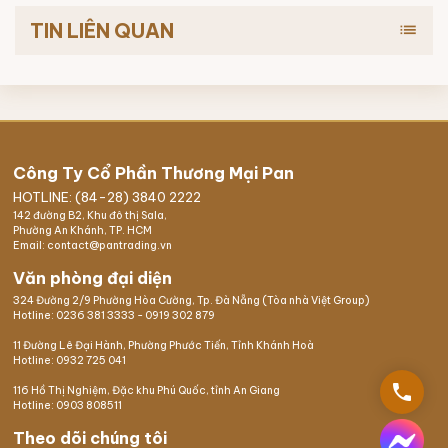
TIN LIÊN QUAN
list
Công Ty Cổ Phần Thương Mại Pan
HOTLINE: (84-28) 3840 2222
142 đường B2, Khu đô thị Sala,
Phường An Khánh, TP. HCM
Email: contact@pantrading.vn
Văn phòng đại diện
324 Đường 2/9 Phường Hòa Cường, Tp. Đà Nẵng (Tòa nhà Việt Group)
Hotline:
0236 381 3333
-
0919 302 879
11 Đường Lê Đại Hành, Phường Phước Tiến, Tỉnh Khánh Hoà
Hotline:
0932 725 041
phone
116 Hồ Thị Nghiệm,
Đặc khu Phú Quốc
, tỉnh An Giang
Hotline:
0903 808511
Theo dõi chúng tôi