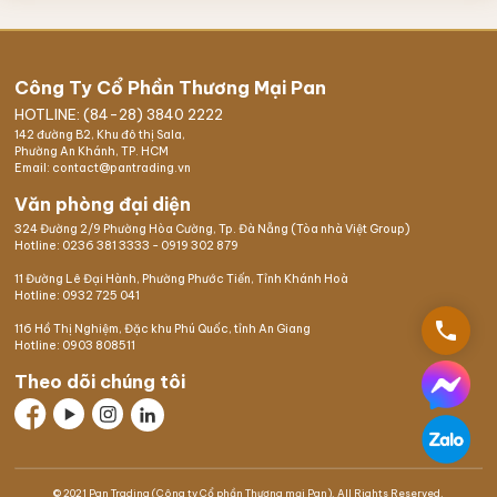
Công Ty Cổ Phần Thương Mại Pan
HOTLINE: (84-28) 3840 2222
142 đường B2, Khu đô thị Sala,
Phường An Khánh, TP. HCM
Email: contact@pantrading.vn
Văn phòng đại diện
324 Đường 2/9 Phường Hòa Cường, Tp. Đà Nẵng (Tòa nhà Việt Group)
Hotline:
0236 381 3333
-
0919 302 879
11 Đường Lê Đại Hành, Phường Phước Tiến, Tỉnh Khánh Hoà
Hotline:
0932 725 041
phone
116 Hồ Thị Nghiệm,
Đặc khu Phú Quốc
, tỉnh An Giang
Hotline:
0903 808511
Theo dõi chúng tôi
© 2021 Pan Trading (Công ty Cổ phần Thương mại Pan). All Rights Reserved.