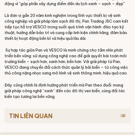
động vì “góp phần xây dựng điểm đến du lịch xanh – sạch – đẹp"
Là đơn vị gần 20 năm kinh nghiệm trong lĩnh vực thiết bị vệ sinh
công nghiệp và giải pháp làm sạch đô thị, Pan Trading JSC cam kết
tiếp tục hỗ trợ VESCO trong suốt quá trình vận hành: đào tạo kỹ
thuật, hướng dẫn bảo trì và cung cấp linh kiện chính hãng, đảm bảo
thiết bị hoạt động bền bỉ và hiệu quả lâu dài.
Sự hợp tác giữa Pan và VESCO là minh chứng cho tầm nhìn phát
triển bền vững: sử dụng công nghệ cao để giải quyết bài toán môi
trường biển – sạch hơn, xanh hơn, bền hơn.
Với giải pháp từ Pan,
VESCO đang chuyển đổi cách thức quản lý bãi biển – từ công việc
thủ công nặng nhọc sang mô hình vệ sinh thông minh, hiệu quả cao.
Đây cũng chính là định hướng phát triển mà Pan theo đuổi: mang
giải pháp công nghệ “xanh” đến các đô thị ven biển, cùng đối tác
kiến tạo tương lai bền vững.
TIN LIÊN QUAN
list