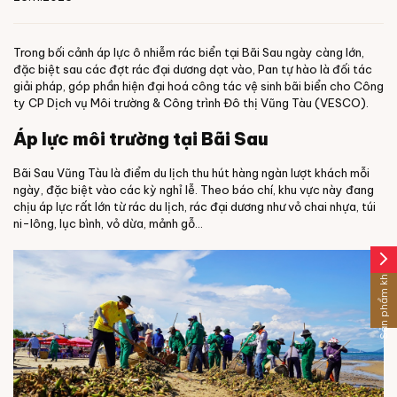
Trong bối cảnh áp lực ô nhiễm rác biển tại Bãi Sau ngày càng lớn,
đặc biệt sau các đợt rác đại dương dạt vào, Pan tự hào là đối tác
giải pháp, góp phần hiện đại hoá công tác vệ sinh bãi biển cho Công
ty CP Dịch vụ Môi trường & Công trình Đô thị Vũng Tàu (VESCO).
Áp lực môi trường tại Bãi Sau
Bãi Sau Vũng Tàu là điểm du lịch thu hút hàng ngàn lượt khách mỗi
ngày, đặc biệt vào các kỳ nghỉ lễ. Theo báo chí, khu vực này đang
chịu áp lực rất lớn từ rác du lịch, rác đại dương như vỏ chai nhựa, túi
ni-lông, lục bình, vỏ dừa, mảnh gỗ…
arrow_forward_ios
Sản phẩm khác