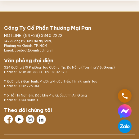
Công Ty Cổ Phần Thương Mại Pan
HOTLINE: (84-28) 3840 2222
142 đường B2, Khu đô thị Sala,
Phường An Khánh, TP. HCM
Email: contact@pantrading.vn
Văn phòng đại diện
324 Đường 2/9 Phường Hòa Cường, Tp. Đà Nẵng (Tòa nhà Việt Group)
Hotline:
0236 381 3333
-
0919 302 879
11 Đường Lê Đại Hành, Phường Phước Tiến, Tỉnh Khánh Hoà
Hotline:
0932 725 041
phone
116 Hồ Thị Nghiệm,
Đặc khu Phú Quốc
, tỉnh An Giang
Hotline:
0903 808511
Theo dõi chúng tôi