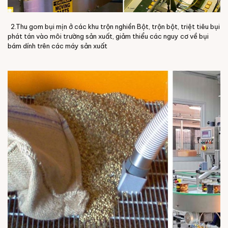
2.Thu gom bụi mịn ở các khu trộn nghiền Bột, trộn bột, triệt tiêu bụi
phát tán vào môi trường sản xuất, giảm thiểu các nguy cơ về bụi
bám dính trên các máy sản xuất