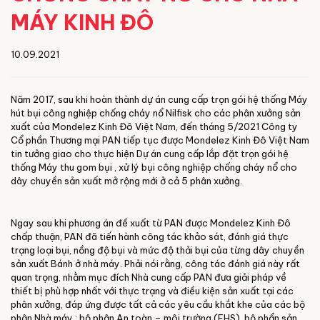
MÁY KINH ĐÔ
10.09.2021
Năm 2017, sau khi hoàn thành dự án cung cấp trọn gói hệ thống Máy
hút bụi công nghiệp chống cháy nổ Nilfisk cho các phân xưởng sản
xuất của Mondelez Kinh Đô Việt Nam, đến tháng 5/2021 Công ty
Cổ phần Thương mại PAN tiếp tục được Mondelez Kinh Đô Việt Nam
tin tưởng giao cho thực hiện Dự án cung cấp lắp đặt trọn gói hệ
thống Máy thu gom bụi , xử lý bụi công nghiệp chống cháy nổ cho
dây chuyền sản xuất mở rộng mới ở cả 5 phân xưởng.
Ngay sau khi phương án đề xuất từ PAN được Mondelez Kinh Đô
chấp thuận, PAN đã tiến hành công tác khảo sát, đánh giá thực
trạng loại bụi, nồng độ bụi và mức độ thải bụi của từng dây chuyền
sản xuất Bánh ở nhà máy. Phải nói rằng, công tác đánh giá này rất
quan trọng, nhằm mục đích Nhà cung cấp PAN đưa giải pháp về
thiết bị phù hợp nhất với thực trạng và điều kiện sản xuất tại các
phân xưởng, đáp ứng được tất cả các yêu cầu khắt khe của các bộ
phận Nhà máy : bộ phận An toàn – môi trường (EHS), bộ phẩn sản