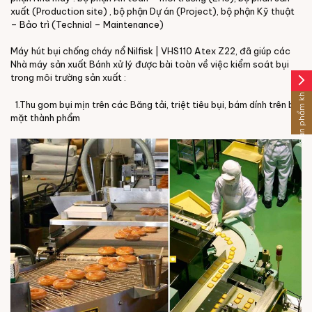
xuất (Production site) , bộ phận Dự án (Project), bộ phận Kỹ thuật
– Bảo trì (Technial – Maintenance)
Máy hút bụi chống cháy nổ Nilfisk | VHS110 Atex Z22, đã giúp các
Nhà máy sản xuất Bánh xử lý được bài toàn về việc kiểm soát bụi
trong môi trường sản xuất :
arrow_forward_ios
Sản phẩm khác
1.Thu gom bụi mịn trên các Băng tải, triệt tiêu bụi, bám dính trên bề
mặt thành phẩm