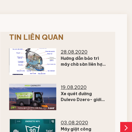
TIN LIÊN QUAN
28.08.2020
Hướng dẫn bảo trì
máy chà sàn liên hợp
Nilfisk SC 401
19.08.2020
Xe quét đường
Dulevo Dzero- giới
thiệu tính năng công
nghệ của Dzero
03.08.2020
arrow_forward_ios
Máy giặt công