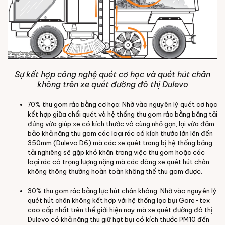
Sự kết hợp công nghệ quét cơ học và quét hút chân
không trên xe quét đường đô thị Dulevo
70% thu gom rác bằng cơ học: Nhờ vào nguyên lý quét cơ học
kết hợp giữa chổi quét và hệ thống thu gom rác bằng băng tải
đứng vừa giúp xe có kích thước vô cùng nhỏ gọn, lại vừa đảm
bảo khả năng thu gom các loại rác có kích thước lớn lên đến
350mm (Dulevo D6) mà các xe quét trang bị hệ thống băng
tải nghiêng sẽ gặp khó khăn trong việc thu gom hoặc các
loại rác có trọng lượng nặng mà các dòng xe quét hút chân
không thông thường hoàn toàn không thể thu gom được.
30% thu gom rác bằng lực hút chân không: Nhờ vào nguyên lý
quét hút chân không kết hợp với hệ thống lọc bụi Gore-tex
cao cấp nhất trên thế giới hiện nay mà xe quét đường đô thị
Dulevo có khả năng thu giữ hạt bụi có kích thước PM10 đến