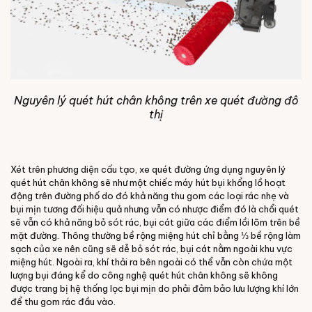
Nguyên lý quét hút chân không trên xe quét đường đô
thị
Xét trên phương diện cấu tạo, xe quét đường ứng dụng nguyên lý
quét hút chân không sẽ như một chiếc máy hút bụi khổng lồ hoạt
động trên đường phố do đó khả năng thu gom các loại rác nhẹ và
bụi mịn tương đối hiệu quả nhưng vẫn có nhược điểm đó là chổi quét
sẽ vẫn có khả năng bỏ sót rác, bụi cát giữa các điểm lồi lõm trên bề
mặt đường. Thông thường bề rộng miệng hút chỉ bằng ⅓ bề rộng làm
sạch của xe nên cũng sẽ dễ bỏ sót rác, bụi cát nằm ngoài khu vực
miệng hút. Ngoài ra, khí thải ra bên ngoài có thể vẫn còn chứa một
lượng bụi đáng kể do công nghệ quét hút chân không sẽ không
được trang bị hệ thống lọc bụi mịn do phải đảm bảo lưu lượng khí lớn
để thu gom rác đầu vào.