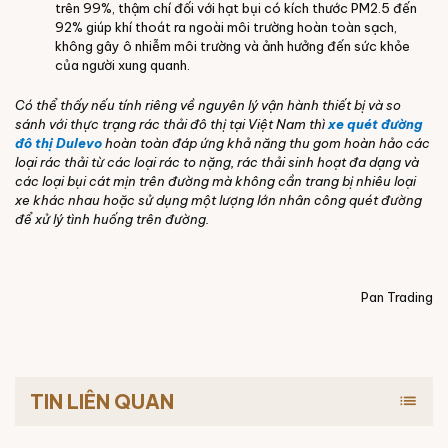
trên 99%, thậm chí đối với hạt bụi có kích thước PM2.5 đến
92% giúp khí thoát ra ngoài môi trường hoàn toàn sạch,
không gây ô nhiễm môi trường và ảnh hưởng đến sức khỏe
của người xung quanh.
Có thể thấy nếu tính riêng về nguyên lý vận hành thiết bị và so
sánh với thực trạng rác thải đô thị tại Việt Nam thì
xe quét đường
đô thị Dulevo
hoàn toàn đáp ứng khả năng thu gom hoàn hảo các
loại rác thải từ các loại rác to nặng, rác thải sinh hoạt đa dạng và
các loại bụi cát mịn trên đường mà không cần trang bị nhiêu loại
xe khác nhau hoặc sử dụng một lượng lớn nhân công quét đường
để xử lý tình huống trên đường.
Pan Trading
TIN LIÊN QUAN
list