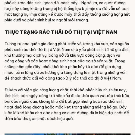
phố như rác dân sinh, gạch đá, cành cây... Ngoài ra, xe quét đường
loại này cũng không trang bị hệ thống lọc bụi mịn do đó vẫn sẽ còn
một lượng bụi mịn đáng kể được máy thổi đẩy thẳng xuống họng hút
phía dưới và phát sinh bụi ra ngoài môi trường.
THỰC TRẠNG RÁC THẢI ĐÔ THỊ TẠI VIỆT NAM
Tương tự các quốc gia đang phát triển và trong khu vực, các nguồn
phát sinh rác thải đô thị ở Việt Nam chủ yếu phát sinh từ hộ gia đình,
khu thương mại dịch vụ, công sở và khu vực công cộng, dịch vụ
công cộng và các hoạt động sinh hoạt của cơ sở sản xuất. Trong
những năm gần đây, chất thải khó phân hủy từ các đồ gia dụng
nhựa, túi ni lông có xu hướng gia tăng đang là một trong những vấn
đề thách thức đối với công tác xử lý rác thải đô thị ở Việt Nam.
Đi kèm với việc gia tăng lượng chất thải khó phân hủy như hiện nay,
tình hình còn ngày càng trở nên xấu đi do thói quen vứt rác thải bừa
bãi của người dân, không khó để bắt gặp những bao rác thải sinh
hoạt dưới lòng đường hoặc mắc kẹt trong những miêng hố ga. Đây
luôn là khó khăn cho các dòng xe quét đường dù là hiện đại nhất để
đảm bảo thu gom một cách hiệu quả.