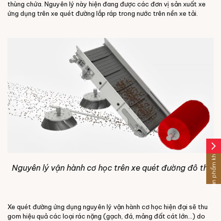
thùng chứa. Nguyên lý này hiện đang được các đơn vị sản xuất xe
ứng dụng trên xe quét đường lắp ráp trong nước trên nền xe tải.
arrow_forward_ios
Sản phẩm khác
Nguyên lý vận hành cơ học trên xe quét đường đô thị
Xe quét đường ứng dụng nguyên lý vận hành cơ học hiện đại sẽ thu
gom hiệu quả các loại rác nặng (gạch, đá, mảng đất cát lớn...) do