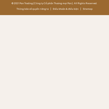
© 2021 Pan Trading (Công ty Cổ phần Thương mại Pan). All Rights Reserved.
Thông báo về quyền riêng tư
Điều khoản & điều kiện
Sitemap