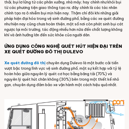
thải, bụi lơ lửng từ các phân xưởng, nhà máy; hay chính như khói bụi
từ các phương tiện giao thông tạo ra; đây chính là các tác nhân
chính tạo ra ô nhiễm bụi mịn hiện nay. Thậm chí đôi khi những giải
pháp hiện đại hóa trong vệ sinh đường phố, bằng các xe quét đường
như hiện nay cũng chưa hoàn thiện, một số nơi còn phát sinh bụi cát
ngược lại môi trường, tác động nhiều hơn nữa đến chất lượng không
khí và ảnh hưởng lớn đến sức khỏe của người dân.
ỨNG DỤNG CÔNG NGHỆ QUÉT HÚT HIỆN ĐẠI TRÊN
XE QUÉT ĐƯỜNG ĐÔ THỊ DULEVO
Xe quét đường đô thị
chuyên dụng Dulevo là một bước cải tiến
vượt bậc trong lĩnh vực vệ sinh đường phố, một sự kết hợp với tỷ lệ
hoàn hảo giữa nguyên lý quét cơ học bằng băng tải (70%) và
nguyên lý quét hút chân không (30%) bên trong một thiết kế nhỏ
gọn, chuyên dụng đảm bảo xe vận hành một cách hiệu quả nhất.