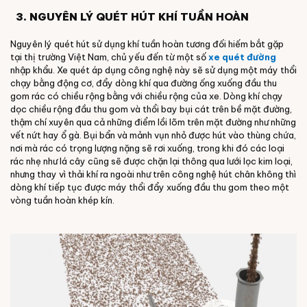
3.
NGUYÊN LÝ QUÉT HÚT KHÍ TUẦN HOÀN
Nguyên lý quét hút sử dụng khí tuần hoàn tương đối hiếm bắt gặp
tại thị trường Việt Nam, chủ yếu đến từ một số
xe quét đường
nhập khẩu. Xe quét áp dụng công nghệ này sẽ sử dụng một máy thổi
chạy bằng động cơ, đẩy dòng khí qua đường ống xuống đầu thu
gom rác có chiều rộng bằng với chiều rộng của xe. Dòng khí chạy
dọc chiều rộng đầu thu gom và thổi bay bụi cát trên bề mặt đường,
thậm chí xuyên qua cả những điểm lồi lõm trên mặt đường như những
vết nứt hay ổ gà. Bụi bẩn và mảnh vụn nhỏ được hút vào thùng chứa,
nơi mà rác có trọng lượng nặng sẽ rơi xuống, trong khi đó các loại
rác nhẹ như lá cây cũng sẽ được chặn lại thông qua lưới lọc kim loại,
nhưng thay vì thải khí ra ngoài như trên công nghệ hút chân không thì
dòng khí tiếp tục được máy thổi đẩy xuống đầu thu gom theo một
vòng tuần hoàn khép kín.