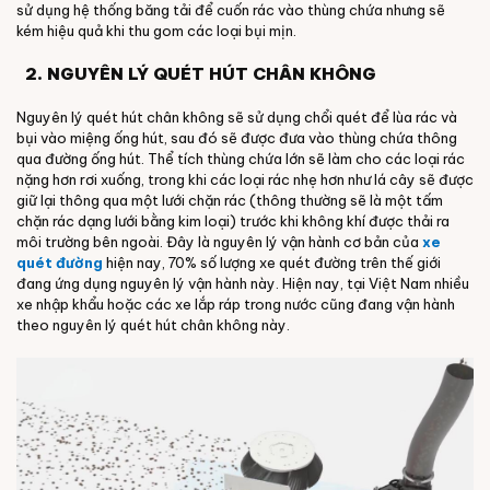
sử dụng hệ thống băng tải để cuốn rác vào thùng chứa nhưng sẽ
kém hiệu quả khi thu gom các loại bụi mịn.
2. NGUYÊN LÝ QUÉT HÚT CHÂN KHÔNG
Nguyên lý quét hút chân không sẽ sử dụng chổi quét để lùa rác và
bụi vào miệng ống hút, sau đó sẽ được đưa vào thùng chứa thông
qua đường ống hút. Thể tích thùng chứa lớn sẽ làm cho các loại rác
nặng hơn rơi xuống, trong khi các loại rác nhẹ hơn như lá cây sẽ được
giữ lại thông qua một lưới chặn rác (thông thường sẽ là một tấm
chặn rác dạng lưới bằng kim loại) trước khi không khí được thải ra
môi trường bên ngoài. Đây là nguyên lý vận hành cơ bản của
xe
quét đường
hiện nay, 70% số lượng xe quét đường trên thế giới
đang ứng dụng nguyên lý vận hành này. Hiện nay, tại Việt Nam nhiều
xe nhập khẩu hoặc các xe lắp ráp trong nước cũng đang vận hành
theo nguyên lý quét hút chân không này.