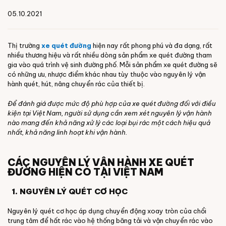
05.10.2021
Thị trường
xe quét đường
hiện nay rất phong phú và đa dạng, rất
nhiều thương hiệu và rất nhiều dòng sản phẩm xe quét đường tham
gia vào quá trình vệ sinh đường phố. Mỗi sản phẩm xe quét đường sẽ
có những ưu, nhược điểm khác nhau tùy thuộc vào nguyên lý vận
hành quét, hút, nâng chuyển rác của thiết bị.
Để đánh giá được mức độ phù hợp của xe quét đường đối với điều
kiện tại Việt Nam, người sử dụng cần xem xét nguyên lý vận hành
nào mang đến khả năng xử lý các loại bụi rác một cách hiệu quả
nhất, khả năng linh hoạt khi vận hành.
CÁC NGUYÊN LÝ VẬN HÀNH XE QUÉT
ĐƯỜNG HIỆN CÓ TẠI VIỆT NAM
1. NGUYÊN LÝ QUÉT CƠ HỌC
Nguyên lý quét cơ học áp dụng chuyển động xoay tròn của chổi
trung tâm để hất rác vào hệ thống băng tải và vận chuyển rác vào