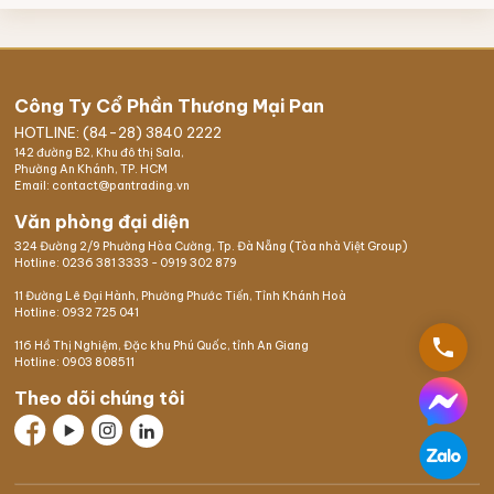
Công Ty Cổ Phần Thương Mại Pan
HOTLINE: (84-28) 3840 2222
142 đường B2, Khu đô thị Sala,
Phường An Khánh, TP. HCM
Email: contact@pantrading.vn
Văn phòng đại diện
324 Đường 2/9 Phường Hòa Cường, Tp. Đà Nẵng (Tòa nhà Việt Group)
Hotline:
0236 381 3333
-
0919 302 879
11 Đường Lê Đại Hành, Phường Phước Tiến, Tỉnh Khánh Hoà
Hotline:
0932 725 041
phone
116 Hồ Thị Nghiệm,
Đặc khu Phú Quốc
, tỉnh An Giang
Hotline:
0903 808511
Theo dõi chúng tôi