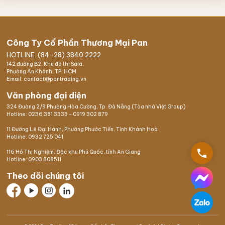
Công Ty Cổ Phần Thương Mại Pan
HOTLINE: (84-28) 3840 2222
142 đường B2, Khu đô thị Sala,
Phường An Khánh, TP. HCM
Email: contact@pantrading.vn
Văn phòng đại diện
324 Đường 2/9 Phường Hòa Cường, Tp. Đà Nẵng (Tòa nhà Việt Group)
Hotline:
0236 381 3333
-
0919 302 879
11 Đường Lê Đại Hành, Phường Phước Tiến, Tỉnh Khánh Hoà
Hotline:
0932 725 041
phone
116 Hồ Thị Nghiệm,
Đặc khu Phú Quốc
, tỉnh An Giang
Hotline:
0903 808511
Theo dõi chúng tôi