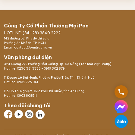
Công Ty Cổ Phần Thương Mại Pan
HOTLINE: (84-28) 3840 2222
142 đường B2, Khu đô thị Sala,
Phường An Khánh, TP. HCM
Email: contact@pantrading.vn
Văn phòng đại diện
324 Đường 2/9 Phường Hòa Cường, Tp. Đà Nẵng (Tòa nhà Việt Group)
Hotline:
0236 381 3333
-
0919 302 879
11 Đường Lê Đại Hành, Phường Phước Tiến, Tỉnh Khánh Hoà
Hotline:
0932 725 041
phone
116 Hồ Thị Nghiệm,
Đặc khu Phú Quốc
, tỉnh An Giang
Hotline:
0903 808511
Theo dõi chúng tôi