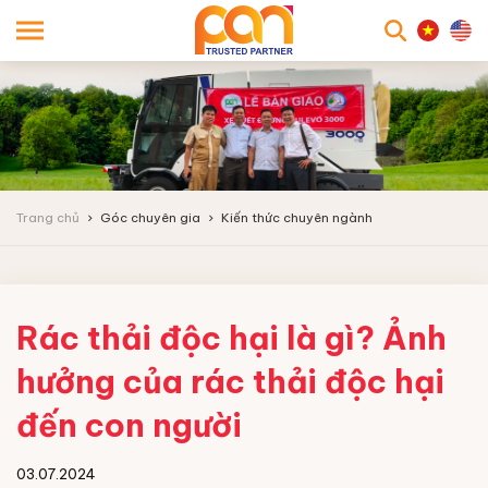
searc
Trang chủ
Góc chuyên gia
Kiến thức chuyên ngành
Rác thải độc hại là gì? Ảnh
hưởng của rác thải độc hại
đến con người
03.07.2024