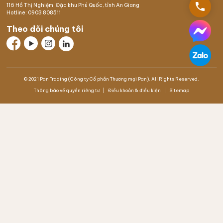
phone
116 Hồ Thị Nghiệm,
Đặc khu Phú Quốc
, tỉnh An Giang
Hotline:
0903 808511
Theo dõi chúng tôi
© 2021 Pan Trading (Công ty Cổ phần Thương mại Pan). All Rights Reserved.
Thông báo về quyền riêng tư
Điều khoản & điều kiện
Sitemap