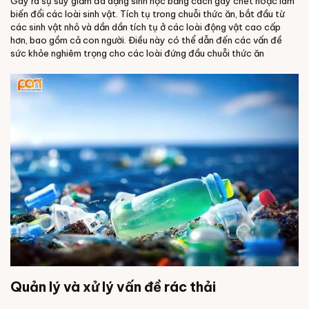
Gây ra sự suy giảm đa dạng sinh học bằng cách gây chết hoặc làm
biến đổi các loài sinh vật. Tích tụ trong chuỗi thức ăn, bắt đầu từ
các sinh vật nhỏ và dần dần tích tụ ở các loài động vật cao cấp
hơn, bao gồm cả con người. Điều này có thể dẫn đến các vấn đề
sức khỏe nghiêm trọng cho các loài đứng đầu chuỗi thức ăn
Quản lý và xử lý vấn đề rác thải