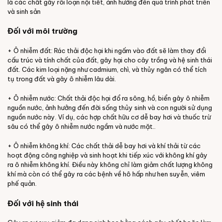
là các chất gây rối loạn nội tiết, ảnh hưởng đến quá trình phát triển
và sinh sản
Đối với môi trường
+ Ô nhiễm đất: Rác thải độc hại khi ngấm vào đất sẽ làm thay đổi
cấu trúc và tính chất của đất, gây hại cho cây trồng và hệ sinh thái
đất. Các kim loại nặng như cadmium, chì, và thủy ngân có thể tích
tụ trong đất và gây ô nhiễm lâu dài.
+ Ô nhiễm nước: Chất thải độc hại đổ ra sông, hồ, biển gây ô nhiễm
nguồn nước, ảnh hưởng đến đời sống thủy sinh và con người sử dụng
nguồn nước này. Ví dụ, các hợp chất hữu cơ dễ bay hơi và thuốc trừ
sâu có thể gây ô nhiễm nước ngầm và nước mặt..
+ Ô nhiễm không khí: Các chất thải dễ bay hơi và khí thải từ các
hoạt động công nghiệp và sinh hoạt khi tiếp xúc với không khí gây
ra ô nhiễm không khí. Điều này không chỉ làm giảm chất lượng không
khí mà còn có thể gây ra các bệnh về hô hấp như hen suyễn, viêm
phế quản.
Đối với hệ sinh thái