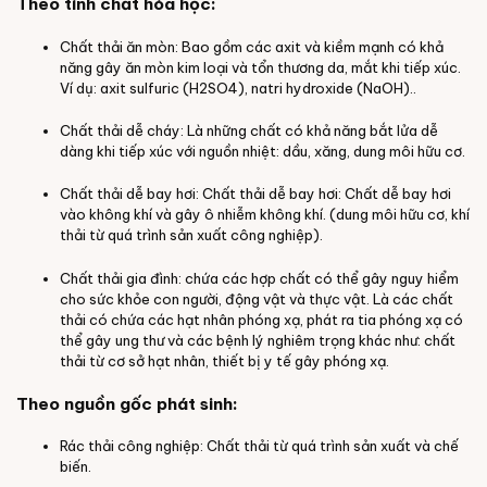
Theo tính chất hóa học:
Chất thải ăn mòn: Bao gồm các axit và kiềm mạnh có khả
năng gây ăn mòn kim loại và tổn thương da, mắt khi tiếp xúc.
Ví dụ: axit sulfuric (H2SO4), natri hydroxide (NaOH)..
Chất thải dễ cháy: Là những chất có khả năng bắt lửa dễ
dàng khi tiếp xúc với nguồn nhiệt: dầu, xăng, dung môi hữu cơ.
Chất thải dễ bay hơi: Chất thải dễ bay hơi: Chất dễ bay hơi
vào không khí và gây ô nhiễm không khí. (dung môi hữu cơ, khí
thải từ quá trình sản xuất công nghiệp).
Chất thải gia đình: chứa các hợp chất có thể gây nguy hiểm
cho sức khỏe con người, động vật và thực vật. Là các chất
thải có chứa các hạt nhân phóng xạ, phát ra tia phóng xạ có
thể gây ung thư và các bệnh lý nghiêm trọng khác như: chất
thải từ cơ sở hạt nhân, thiết bị y tế gây phóng xạ.
Theo nguồn gốc phát sinh:
Rác thải công nghiệp: Chất thải từ quá trình sản xuất và chế
biến.