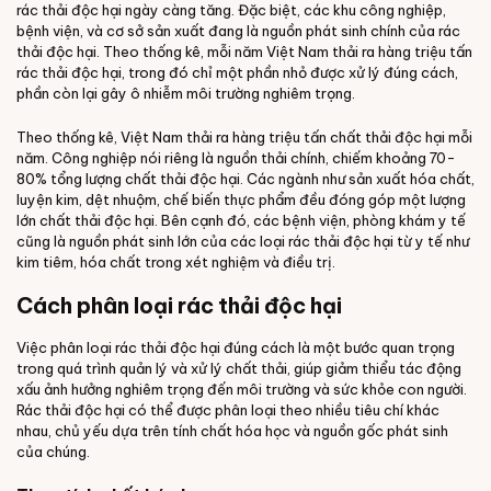
rác thải độc hại ngày càng tăng. Đặc biệt, các khu công nghiệp,
bệnh viện, và cơ sở sản xuất đang là nguồn phát sinh chính của rác
thải độc hại. Theo thống kê, mỗi năm Việt Nam thải ra hàng triệu tấn
rác thải độc hại, trong đó chỉ một phần nhỏ được xử lý đúng cách,
phần còn lại gây ô nhiễm môi trường nghiêm trọng.
Theo thống kê, Việt Nam thải ra hàng triệu tấn chất thải độc hại mỗi
năm. Công nghiệp nói riêng là nguồn thải chính, chiếm khoảng 70-
80% tổng lượng chất thải độc hại. Các ngành như sản xuất hóa chất,
luyện kim, dệt nhuộm, chế biến thực phẩm đều đóng góp một lượng
lớn chất thải độc hại. Bên cạnh đó, các bệnh viện, phòng khám y tế
cũng là nguồn phát sinh lớn của các loại rác thải độc hại từ y tế như
kim tiêm, hóa chất trong xét nghiệm và điều trị.
Cách phân loại rác thải độc hại
Việc phân loại rác thải độc hại đúng cách là một bước quan trọng
trong quá trình quản lý và xử lý chất thải, giúp giảm thiểu tác động
xấu ảnh hưởng nghiêm trọng đến môi trường và sức khỏe con người.
Rác thải độc hại có thể được phân loại theo nhiều tiêu chí khác
nhau, chủ yếu dựa trên tính chất hóa học và nguồn gốc phát sinh
của chúng.