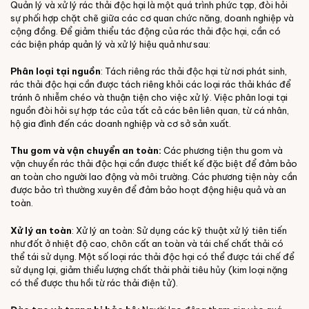
Quản lý và xử lý rác thải độc hại là một quá trình phức tạp, đòi hỏi
sự phối hợp chặt chẽ giữa các cơ quan chức năng, doanh nghiệp và
cộng đồng. Để giảm thiểu tác động của rác thải độc hại, cần có
các biện pháp quản lý và xử lý hiệu quả như sau:
Phân loại tại nguồn
: Tách riêng rác thải độc hại từ nơi phát sinh,
rác thải độc hại cần được tách riêng khỏi các loại rác thải khác để
tránh ô nhiễm chéo và thuận tiện cho việc xử lý. Việc phân loại tại
nguồn đòi hỏi sự hợp tác của tất cả các bên liên quan, từ cá nhân,
hộ gia đình đến các doanh nghiệp và cơ sở sản xuất.
Thu gom và vận chuyển an toàn:
Các phương tiện thu gom và
vận chuyển rác thải độc hại cần được thiết kế đặc biệt để đảm bảo
an toàn cho người lao động và môi trường. Các phương tiện này cần
được bảo trì thường xuyên để đảm bảo hoạt động hiệu quả và an
toàn.
Xử lý an toàn
: Xử lý an toàn: Sử dụng các kỹ thuật xử lý tiên tiến
như đốt ở nhiệt độ cao, chôn cất an toàn và tái chế chất thải có
thể tái sử dụng. Một số loại rác thải độc hại có thể được tái chế để
sử dụng lại, giảm thiểu lượng chất thải phải tiêu hủy (kim loại nặng
có thể được thu hồi từ rác thải điện tử).