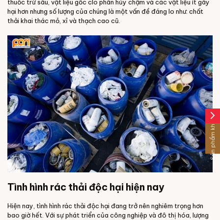
thuốc trừ sâu, vật liệu gốc clo phân hủy chậm và các vật liệu ít gây
hại hơn nhưng số lượng của chúng là một vấn đề đáng lo như: chất
thải khai thác mỏ, xỉ và thạch cao cũ.
arrow_forward_ios
Sản phẩm khác
Tình hình rác thải độc hại hiện nay
Hiện nay, tình hình rác thải độc hại đang trở nên nghiêm trọng hơn
bao giờ hết. Với sự phát triển của công nghiệp và đô thị hóa, lượng