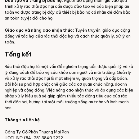
Đào tạo và trang bị bảo hộ:
Người lao động tham gia vào quá
trình xử lý rác thải độc hại cần được đào tạo về các biện pháp an
toàn và được trang bị đầy đủ thiết bị bảo hộ cá nhân để đảm bảo
an toàn tuyệt đối cho họ.
Giáo dục và nâng cao nhận thức:
Tuyên truyền, giáo dục cộng
đồng về tác hại của rác thải độc hại và cách thức quản lý, xử lý an
toàn.
Tổng kết
Rác thải độc hại là một vấn đề nghiêm trọng cần được quản lý và xử
lý đúng cách để bảo vệ sức khỏe con người và môi trường. Quản lý
và xử lý rác thải độc hại là một nhiệm vụ quan trọng và cấp bách,
đòi hỏi sự phối hợp chặt chẽ giữa các cơ quan chức năng, doanh
nghiệp và cộng đồng. Việc nâng cao nhận thức và áp dụng các biện
pháp xử lý hiệu quả sẽ giúp giảm thiểu tác động tiêu cực của rác
thải độc hại, hướng tới một môi trường sống an toàn và lành mạnh
hơn
Thông tin liên hệ
Công Ty Cổ Phần Thương Mại Pan
HOTLINE: (84-28) 3840 2222