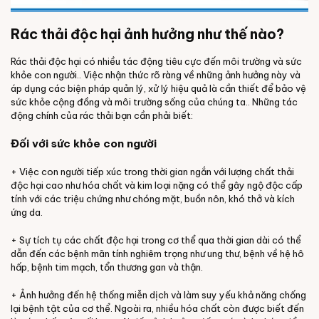
Rác thải độc hại ảnh hưởng như thế nào?
Rác thải độc hại có nhiều tác động tiêu cực đến môi trường và sức
khỏe con người.. Việc nhận thức rõ ràng về những ảnh hưởng này và
áp dụng các biện pháp quản lý, xử lý hiệu quả là cần thiết để bảo vệ
sức khỏe cộng đồng và môi trường sống của chúng ta.. Những tác
động chính của rác thải bạn cần phải biết:
Đối với sức khỏe con người
+ Việc con người tiếp xúc trong thời gian ngắn với lượng chất thải
độc hại cao như hóa chất và kim loại nặng có thể gây ngộ độc cấp
tính với các triệu chứng như chóng mặt, buồn nôn, khó thở và kích
ứng da.
+ Sự tích tụ các chất độc hại trong cơ thể qua thời gian dài có thể
dẫn đến các bệnh mãn tính nghiêm trọng như ung thư, bệnh về hệ hô
hấp, bệnh tim mạch, tổn thương gan và thận.
+ Ảnh hưởng đến hệ thống miễn dịch và làm suy yếu khả năng chống
lại bệnh tật của cơ thể. Ngoài ra, nhiều hóa chất còn được biết đến