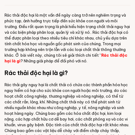
Rác thải độc hại là một vấn đề ngày càng trở nên nghiêm trọng và
phức tạp, ảnh hưởng trực tiếp đến sức khỏe con người và môi
trường. Điều rất quan trọng là phải hiểu hiện trạng chất thải nguy hại
và các biện pháp phân loại, quản lý và xử lý nó.. Rác thải độc hại có
thể được phân loại theo nhiều tiêu chí khác nhau, chủ yếu dựa trên
tính chất hóa học và nguồn gốc phát sinh của chúng, Trong mọi
trường hợp không nên trộn lẫn với các loại chất thải thông thường
khác. Ở bài viết này, chúng tôi sẽ giải thích chi tiết “
Rác thải độc
hại là gì
? Những giải pháp để đối phó với nó.
Rác thải độc hại là gì?
Rác thải gây nguy hại là chất thải có chứa các thành phần hóa học
nguy hiểm có hại cho sức khỏe con người hoặc môi trường, do các
hoạt chất công nghiệp, thương nghiệp và nông nghiệp, có thể từ
các chất rắn, lỏng, khí. Những chất thải này có thể phát sinh từ
nhiều nguồn khác nhau như công nghiệp, y tế, nông nghiệp và sinh
hoạt hàng ngày. Chúng bao gồm các hóa chất độc hại, kim loại
nặng, các hợp chất hữu cơ dễ bay hơi, các chất phóng xạ và các vi
khuẩn, virus gây bệnh. Độc tính của chất thải độc hại rất khác nhau.
Chúng bao gồm các vật liệu dễ cháy với điểm chớp cháy thấp,