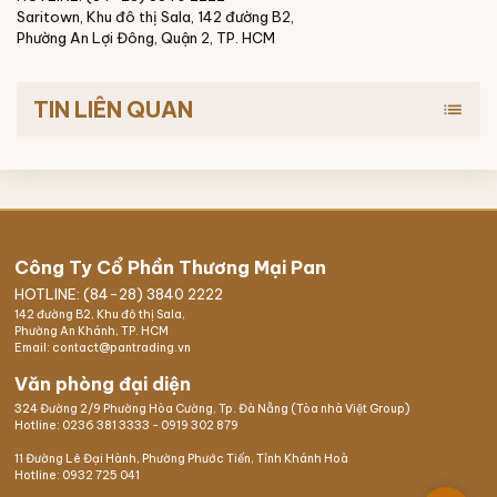
Saritown, Khu đô thị Sala, 142 đường B2,
Phường An Lợi Đông, Quận 2, TP. HCM
TIN LIÊN QUAN
list
Công Ty Cổ Phần Thương Mại Pan
HOTLINE: (84-28) 3840 2222
142 đường B2, Khu đô thị Sala,
Phường An Khánh, TP. HCM
Email: contact@pantrading.vn
Văn phòng đại diện
324 Đường 2/9 Phường Hòa Cường, Tp. Đà Nẵng (Tòa nhà Việt Group)
Hotline:
0236 381 3333
-
0919 302 879
11 Đường Lê Đại Hành, Phường Phước Tiến, Tỉnh Khánh Hoà
Hotline:
0932 725 041