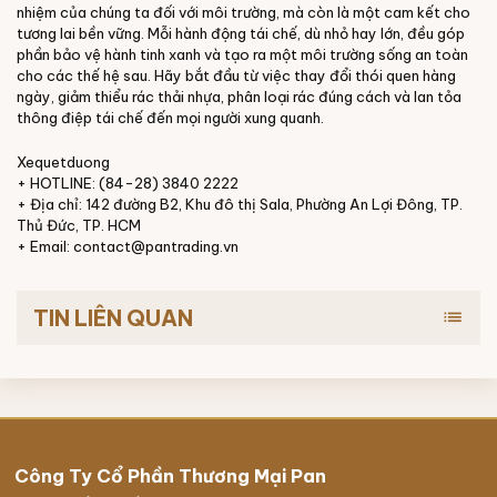
nhiệm của chúng ta đối với môi trường, mà còn là một cam kết cho
tương lai bền vững. Mỗi hành động tái chế, dù nhỏ hay lớn, đều góp
phần bảo vệ hành tinh xanh và tạo ra một môi trường sống an toàn
cho các thế hệ sau. Hãy bắt đầu từ việc thay đổi thói quen hàng
ngày, giảm thiểu rác thải nhựa, phân loại rác đúng cách và lan tỏa
thông điệp tái chế đến mọi người xung quanh.
Xequetduong
+ HOTLINE: (84-28) 3840 2222
+ Địa chỉ: 142 đường B2, Khu đô thị Sala, Phường An Lợi Đông, TP.
Thủ Đức, TP. HCM
+ Email: contact@pantrading.vn
TIN LIÊN QUAN
list
Công Ty Cổ Phần Thương Mại Pan