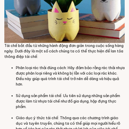
Tái chế bắt đầu từ những hành động đơn giản trong cuộc sống hàng
ngày. Dưới đây là một số cách chúng ta có thể thực hiện để lan tỏa
thông điệp tái chế:
Phân loại rác thải đúng cách: Hãy đảm bảo rằng rác thải nhựa
được phân loại riêng và không bị lẫn với các loại rác khác.
Điều này giúp quá trình tái chế trở nên dễ dàng và hiệu quả
hơn.
Sử dụng sản phẩm tái chế: Ưu tiên sử dụng những sản phẩm
được làm từ nhựa tái chế như đồ gia dụng, hộp đựng thực
phẩm.
Giáo dục ý thức tái chế: Thông qua các chương trình giáo
dục và tuyên truyền, chúng ta có thể giúp mọi người hiểu rõ
hơn về tác hại của rác thải nhựa và lợi ích của việc tái chế.