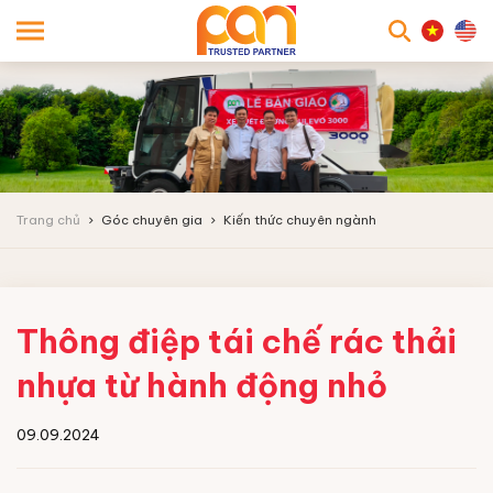
searc
Trang chủ
Góc chuyên gia
Kiến thức chuyên ngành
Thông điệp tái chế rác thải
nhựa từ hành động nhỏ
09.09.2024