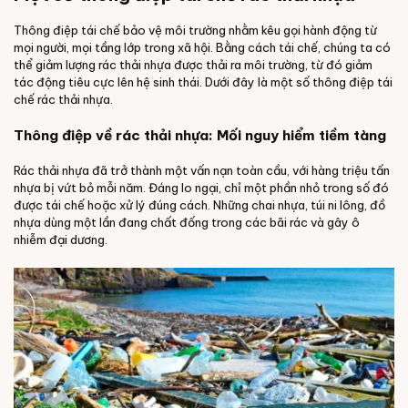
Thông điệp tái chế bảo vệ môi trường nhằm kêu gọi hành động từ
mọi người, mọi tầng lớp trong xã hội. Bằng cách tái chế, chúng ta có
thể giảm lượng rác thải nhựa được thải ra môi trường, từ đó giảm
tác động tiêu cực lên hệ sinh thái. Dưới đây là một số thông điệp tái
chế rác thải nhựa.
Thông điệp về rác thải nhựa: Mối nguy hiểm tiềm tàng
Rác thải nhựa đã trở thành một vấn nạn toàn cầu, với hàng triệu tấn
nhựa bị vứt bỏ mỗi năm. Đáng lo ngại, chỉ một phần nhỏ trong số đó
được tái chế hoặc xử lý đúng cách. Những chai nhựa, túi ni lông, đồ
nhựa dùng một lần đang chất đống trong các bãi rác và gây ô
nhiễm đại dương.