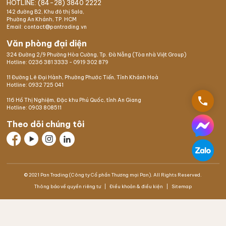
HOTLINE: (84-28) 3840 2222
142 đường B2, Khu đô thị Sala,
Phường An Khánh, TP. HCM
Email: contact@pantrading.vn
Văn phòng đại diện
324 Đường 2/9 Phường Hòa Cường, Tp. Đà Nẵng (Tòa nhà Việt Group)
Hotline:
0236 381 3333
-
0919 302 879
11 Đường Lê Đại Hành, Phường Phước Tiến, Tỉnh Khánh Hoà
Hotline:
0932 725 041
phone
116 Hồ Thị Nghiệm,
Đặc khu Phú Quốc
, tỉnh An Giang
Hotline:
0903 808511
Theo dõi chúng tôi
© 2021 Pan Trading (Công ty Cổ phần Thương mại Pan). All Rights Reserved.
Thông báo về quyền riêng tư
Điều khoản & điều kiện
Sitemap