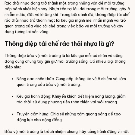
Rác thải nhựa đang trở thành một trong những vấn đề môi trường
cấp bách nhất hiện nay. Nhựa tồn tại lâu dài trong môi trường, gây ô
nhiễm nước, đất và không khí. Trong bối cảnh đó, thông điệp tái chế
rác thải nhựa trở thành một lời kêu gọi mạnh mẽ, nhấn mạnh vai trò
quan trọng của việc tái chế trong việc bảo vệ môi trường và xây
dựng tương lai bền vững.
Thông điệp tái chế rác thải nhựa là gì?
Thông điệp bảo vệ môi trường là lời kêu gọi mỗi cá nhân và cộng
đồng cùng chung tay gìn giữ môi trường sống. Có nhiều loại thông
điệp như:
Nâng cao nhận thức: Cung cấp thông tin về ô nhiễm và tầm
quan trọng của bảo vệ môi trường.
Kêu gọi hành động: Khuyến khích tiết kiệm năng lượng, giảm
rác thải, sử dụng phương tiện thân thiện với môi trường.
Truyền cảm hứng: Chia sẻ những tấm gương sáng để tạo
động lực cho cộng đồng.
Bảo vệ môi trường là trách nhiệm chung, hãy cùng hành động vì một