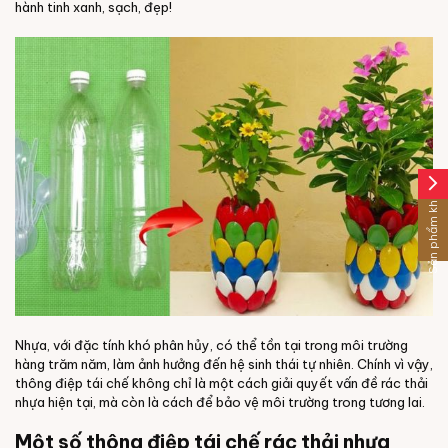
hành tinh xanh, sạch, đẹp!
arrow_forward_ios
Sản phẩm khác
Nhựa, với đặc tính khó phân hủy, có thể tồn tại trong môi trường
hàng trăm năm, làm ảnh hưởng đến hệ sinh thái tự nhiên. Chính vì vậy,
thông điệp tái chế không chỉ là một cách giải quyết vấn đề rác thải
nhựa hiện tại, mà còn là cách để bảo vệ môi trường trong tương lai.
Một số thông điệp tái chế rác thải nhựa