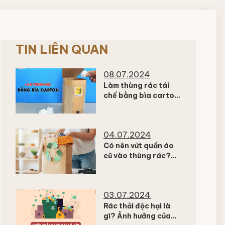
TIN LIÊN QUAN
08.07.2024
Làm thùng rác tái
chế bằng bìa carton
mang lại những gì?
04.07.2024
Có nên vứt quần áo
cũ vào thùng rác?
Cách xử lý quần áo
cũ bạn nên biết
03.07.2024
Rác thải độc hại là
gì? Ảnh hưởng của