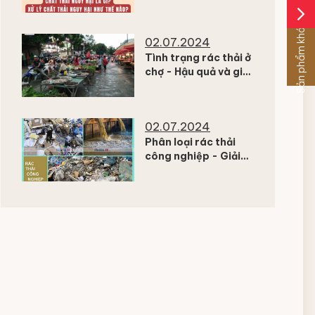
rác thải độc hại đến
arrow_forward_ios
con người
Sản phẩm khác
02.07.2024
Tình trạng rác thải ở
chợ - Hậu quả và giải
pháp cải thiện tình
trạng rác thải ở chợ
02.07.2024
Phân loại rác thải
công nghiệp - Giải
pháp nhằm xử lý rác
thải