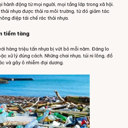
 hành động từ mọi người, mọi tầng lớp trong xã hội.
thải nhựa được thải ra môi trường, từ đó giảm tác
thông điệp tái chế rác thải nhựa.
m tiềm tàng
ới hàng triệu tấn nhựa bị vứt bỏ mỗi năm. Đáng lo
ặc xử lý đúng cách. Những chai nhựa, túi ni lông, đồ
ác và gây ô nhiễm đại dương.