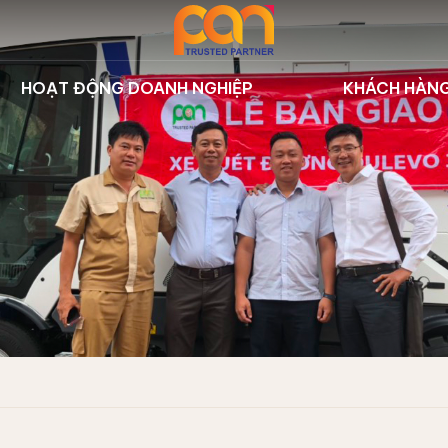
HOẠT ĐỘNG DOANH NGHIỆP
KHÁCH HÀN
 thị | Dulevo
Sự kiện công ty
Dự án tiêu
ưởng | Nilfisk
Hoạt động đào tạo
Khách hàn
iển | Hbarber
Thư viện
t rác trên sông
 lý rác | STG
su | SMETS