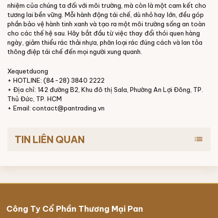
nhiệm của chúng ta đối với môi trường, mà còn là một cam kết cho
tương lai bền vững. Mỗi hành động tái chế, dù nhỏ hay lớn, đều góp
phần bảo vệ hành tinh xanh và tạo ra một môi trường sống an toàn
cho các thế hệ sau. Hãy bắt đầu từ việc thay đổi thói quen hàng
ngày, giảm thiểu rác thải nhựa, phân loại rác đúng cách và lan tỏa
thông điệp tái chế đến mọi người xung quanh.
Xequetduong
+ HOTLINE: (84-28) 3840 2222
+ Địa chỉ: 142 đường B2, Khu đô thị Sala, Phường An Lợi Đông, TP.
Thủ Đức, TP. HCM
+ Email: contact@pantrading.vn
TIN LIÊN QUAN
list
Công Ty Cổ Phần Thương Mại Pan