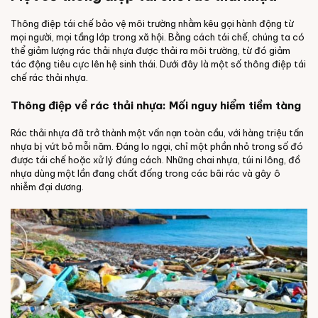
Thông điệp tái chế bảo vệ môi trường nhằm kêu gọi hành động từ
mọi người, mọi tầng lớp trong xã hội. Bằng cách tái chế, chúng ta có
thể giảm lượng rác thải nhựa được thải ra môi trường, từ đó giảm
tác động tiêu cực lên hệ sinh thái. Dưới đây là một số thông điệp tái
chế rác thải nhựa.
Thông điệp về rác thải nhựa: Mối nguy hiểm tiềm tàng
Rác thải nhựa đã trở thành một vấn nạn toàn cầu, với hàng triệu tấn
nhựa bị vứt bỏ mỗi năm. Đáng lo ngại, chỉ một phần nhỏ trong số đó
được tái chế hoặc xử lý đúng cách. Những chai nhựa, túi ni lông, đồ
nhựa dùng một lần đang chất đống trong các bãi rác và gây ô
nhiễm đại dương.