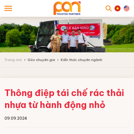
searc
Trang chủ
Góc chuyên gia
Kiến thức chuyên ngành
Thông điệp tái chế rác thải
nhựa từ hành động nhỏ
09.09.2024