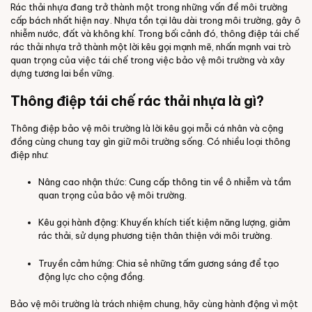
Rác thải nhựa đang trở thành một trong những vấn đề môi trường
cấp bách nhất hiện nay. Nhựa tồn tại lâu dài trong môi trường, gây ô
nhiễm nước, đất và không khí. Trong bối cảnh đó, thông điệp tái chế
rác thải nhựa trở thành một lời kêu gọi mạnh mẽ, nhấn mạnh vai trò
quan trọng của việc tái chế trong việc bảo vệ môi trường và xây
dựng tương lai bền vững.
Thông điệp tái chế rác thải nhựa là gì?
Thông điệp bảo vệ môi trường là lời kêu gọi mỗi cá nhân và cộng
đồng cùng chung tay gìn giữ môi trường sống. Có nhiều loại thông
điệp như:
Nâng cao nhận thức: Cung cấp thông tin về ô nhiễm và tầm
quan trọng của bảo vệ môi trường.
Kêu gọi hành động: Khuyến khích tiết kiệm năng lượng, giảm
rác thải, sử dụng phương tiện thân thiện với môi trường.
Truyền cảm hứng: Chia sẻ những tấm gương sáng để tạo
động lực cho cộng đồng.
Bảo vệ môi trường là trách nhiệm chung, hãy cùng hành động vì một