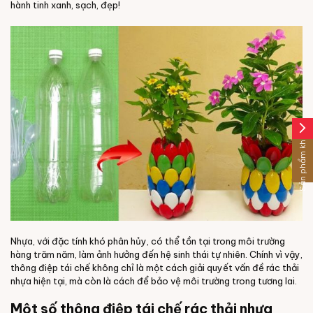
hành tinh xanh, sạch, đẹp!
arrow_forward_ios
Sản phẩm khác
Nhựa, với đặc tính khó phân hủy, có thể tồn tại trong môi trường
hàng trăm năm, làm ảnh hưởng đến hệ sinh thái tự nhiên. Chính vì vậy,
thông điệp tái chế không chỉ là một cách giải quyết vấn đề rác thải
nhựa hiện tại, mà còn là cách để bảo vệ môi trường trong tương lai.
Một số thông điệp tái chế rác thải nhựa