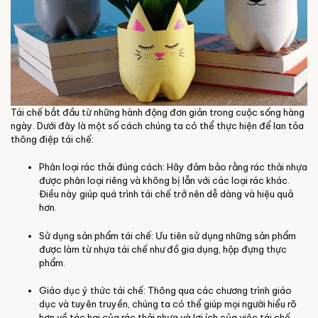
Tái chế bắt đầu từ những hành động đơn giản trong cuộc sống hàng
ngày. Dưới đây là một số cách chúng ta có thể thực hiện để lan tỏa
thông điệp tái chế:
Phân loại rác thải đúng cách: Hãy đảm bảo rằng rác thải nhựa
được phân loại riêng và không bị lẫn với các loại rác khác.
Điều này giúp quá trình tái chế trở nên dễ dàng và hiệu quả
hơn.
Sử dụng sản phẩm tái chế: Ưu tiên sử dụng những sản phẩm
được làm từ nhựa tái chế như đồ gia dụng, hộp đựng thực
phẩm.
Giáo dục ý thức tái chế: Thông qua các chương trình giáo
dục và tuyên truyền, chúng ta có thể giúp mọi người hiểu rõ
hơn về tác hại của rác thải nhựa và lợi ích của việc tái chế.