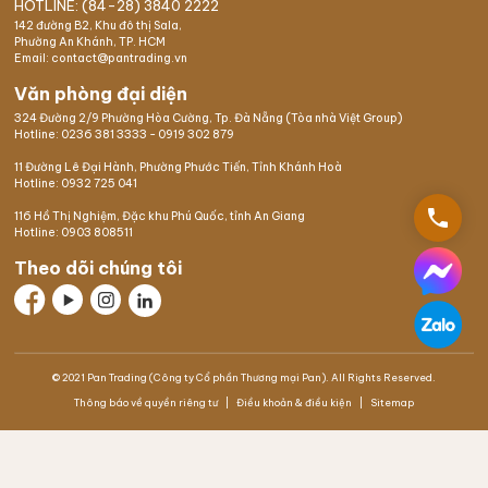
HOTLINE: (84-28) 3840 2222
142 đường B2, Khu đô thị Sala,
Phường An Khánh, TP. HCM
Email: contact@pantrading.vn
Văn phòng đại diện
324 Đường 2/9 Phường Hòa Cường, Tp. Đà Nẵng (Tòa nhà Việt Group)
Hotline:
0236 381 3333
-
0919 302 879
11 Đường Lê Đại Hành, Phường Phước Tiến, Tỉnh Khánh Hoà
Hotline:
0932 725 041
phone
116 Hồ Thị Nghiệm,
Đặc khu Phú Quốc
, tỉnh An Giang
Hotline:
0903 808511
Theo dõi chúng tôi
© 2021 Pan Trading (Công ty Cổ phần Thương mại Pan). All Rights Reserved.
Thông báo về quyền riêng tư
Điều khoản & điều kiện
Sitemap