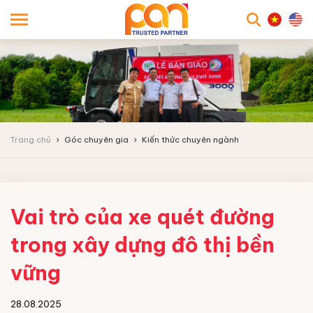
searc
Trang chủ
Góc chuyên gia
Kiến thức chuyên ngành
Vai trò của xe quét đường
trong xây dựng đô thị bền
vững
28.08.2025