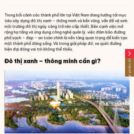
Trong bối cảnh các thành phố lớn tại Việt Nam đang hướng tới mục
tiêu xây dựng đô thị xanh – thông minh và bền vững, vấn đề vệ sinh
môi trường đô thị ngày càng trở nên cấp thiết. Bên cạnh việc mở
rộng hạ tầng và ứng dụng công nghệ quản lý, việc đảm bảo đường
phố sạch – đẹp – an toàn chính là nền tảng quan trọng để kiến tạo
một thành phố đáng sống. Và trong giải pháp đó, xe quét đường
hiện đại đóng vai trò không thể thiếu.
arrow_forward_ios
Sản phẩm khác
Đô thị xanh – thông minh cần gì?