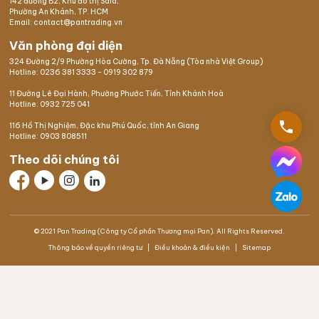
142 đường B2, Khu đô thị Sala,
Phường An Khánh, TP. HCM
Email: contact@pantrading.vn
Văn phòng đại diện
324 Đường 2/9 Phường Hòa Cường, Tp. Đà Nẵng (Tòa nhà Việt Group)
Hotline:
0236 381 3333
-
0919 302 879
11 Đường Lê Đại Hành, Phường Phước Tiến, Tỉnh Khánh Hoà
Hotline:
0932 725 041
phone
116 Hồ Thị Nghiệm,
Đặc khu Phú Quốc
, tỉnh An Giang
Hotline:
0903 808511
Theo dõi chúng tôi
© 2021 Pan Trading (Công ty Cổ phần Thương mại Pan). All Rights Reserved.
Thông báo về quyền riêng tư
Điều khoản & điều kiện
Sitemap