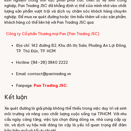
kinh nghiệm trong lĩnh vực phân phối các thiết bị vệ sinh công
nghiệp, Pan Trading JSC đã khẳng định vị thế của mình nhờ vào chất
lượng sản phẩm vượt trội và dịch vụ chăm sóc khách hàng chuyên
nghiệp.
Để mua xe quét đường hoặc tìm hiểu thêm về các sản phẩm,
khách hàng có thể liên hệ với Pan Trading JSC qua:
Công ty Cổ phần Thương mại Pan (Pan Trading JSC)
Địa chỉ: 142 đường B2, Khu đô thị Sala, Phường An Lợi Đông,
TP. Thủ Đức, TP. HCM
Hotline: (84-28) 3840 2222
Email: contact@pantrading.vn
Fanpage
:
Pan Trading JSC.
Kết luận
Xe quét đường là giải pháp không thể thiếu trong việc duy trì vệ sinh
môi trường và nâng cao chất lượng cuộc sống tại TPHCM. Với nhu
cầu ngày càng tăng, việc lựa chọn đúng dòng xe, nhà cung cấp uy
tín, và dịch vụ hậu mãi đáng tin cậy là yếu tố quan trọng để đảm
bảo hiệu quả và tối ưu chi phí.