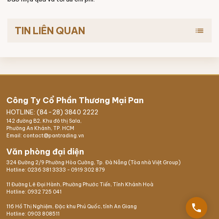
TIN LIÊN QUAN
list
Công Ty Cổ Phần Thương Mại Pan
HOTLINE: (84-28) 3840 2222
142 đường B2, Khu đô thị Sala,
Phường An Khánh, TP. HCM
Email: contact@pantrading.vn
Văn phòng đại diện
324 Đường 2/9 Phường Hòa Cường, Tp. Đà Nẵng (Tòa nhà Việt Group)
Hotline:
0236 381 3333
-
0919 302 879
11 Đường Lê Đại Hành, Phường Phước Tiến, Tỉnh Khánh Hoà
Hotline:
0932 725 041
phone
116 Hồ Thị Nghiệm,
Đặc khu Phú Quốc
, tỉnh An Giang
Hotline:
0903 808511