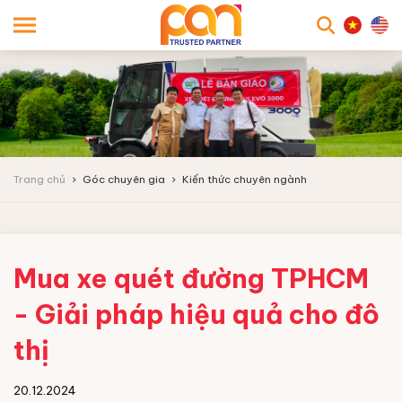
searc
Trang chủ
Góc chuyên gia
Kiến thức chuyên ngành
Mua xe quét đường TPHCM
- Giải pháp hiệu quả cho đô
thị
20.12.2024