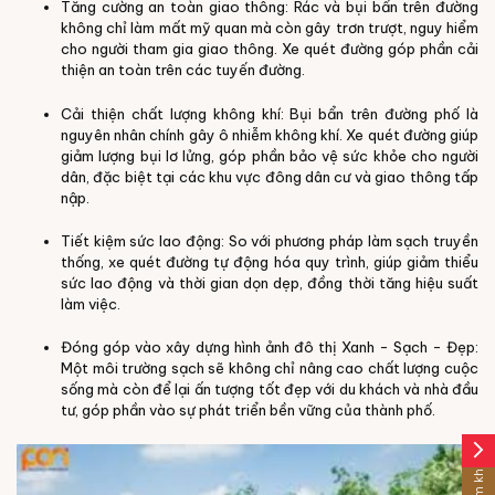
Tăng cường an toàn giao thông: Rác và bụi bẩn trên đường
không chỉ làm mất mỹ quan mà còn gây trơn trượt, nguy hiểm
cho người tham gia giao thông. Xe quét đường góp phần cải
thiện an toàn trên các tuyến đường.
Cải thiện chất lượng không khí: Bụi bẩn trên đường phố là
nguyên nhân chính gây ô nhiễm không khí. Xe quét đường giúp
giảm lượng bụi lơ lửng, góp phần bảo vệ sức khỏe cho người
dân, đặc biệt tại các khu vực đông dân cư và giao thông tấp
nập.
Tiết kiệm sức lao động: So với phương pháp làm sạch truyền
thống, xe quét đường tự động hóa quy trình, giúp giảm thiểu
sức lao động và thời gian dọn dẹp, đồng thời tăng hiệu suất
làm việc.
Đóng góp vào xây dựng hình ảnh đô thị Xanh - Sạch - Đẹp:
Một môi trường sạch sẽ không chỉ nâng cao chất lượng cuộc
sống mà còn để lại ấn tượng tốt đẹp với du khách và nhà đầu
tư, góp phần vào sự phát triển bền vững của thành phố.
arrow_forward_ios