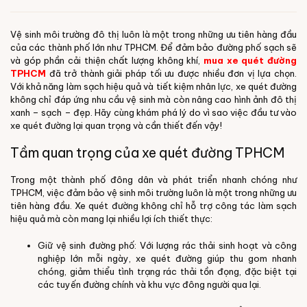
Vệ sinh môi trường đô thị luôn là một trong những ưu tiên hàng đầu
của các thành phố lớn như TPHCM. Để đảm bảo đường phố sạch sẽ
và góp phần cải thiện chất lượng không khí,
mua xe quét đường
TPHCM
đã trở thành giải pháp tối ưu được nhiều đơn vị lựa chọn.
Với khả năng làm sạch hiệu quả và tiết kiệm nhân lực, xe quét đường
không chỉ đáp ứng nhu cầu vệ sinh mà còn nâng cao hình ảnh đô thị
xanh – sạch – đẹp. Hãy cùng khám phá lý do vì sao việc đầu tư vào
xe quét đường lại quan trọng và cần thiết đến vậy!
Tầm quan trọng của xe quét đường TPHCM
Trong một thành phố đông dân và phát triển nhanh chóng như
TPHCM, việc đảm bảo vệ sinh môi trường luôn là một trong những ưu
tiên hàng đầu. Xe quét đường không chỉ hỗ trợ công tác làm sạch
hiệu quả mà còn mang lại nhiều lợi ích thiết thực:
Giữ vệ sinh đường phố: Với lượng rác thải sinh hoạt và công
nghiệp lớn mỗi ngày, xe quét đường giúp thu gom nhanh
chóng, giảm thiểu tình trạng rác thải tồn đọng, đặc biệt tại
các tuyến đường chính và khu vực đông người qua lại.