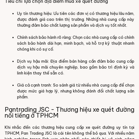
Tiêu chí lựa chọn địa điểm mua xe quét đường
Uy tín thương hiệu: Ưu tiên các đơn vị có thương hiệu lâu năm,
được đánh giá cao trên thị trường. Những nhà cung cấp này
thường đảm bảo chất lượng sản phẩm và dịch vụ tốt nhất.
Chính sách bảo hành rõ ràng: Chọn các nhà cung cấp có chính
sách bảo hành dài hạn, minh bạch, và hỗ trợ kỹ thuật nhanh
chóng khi có sự cố.
Dịch vụ hậu mãi: Địa điểm bán hàng cần đảm bảo cung cấp
dịch vụ hậu mãi chuyên nghiệp, bao gồm bảo trì định kỳ và
linh kiện thay thế sẵn có.
Giá cả cạnh tranh: So sánh giá từ nhiều nhà cung cấp để chọn
được mức giá hợp lý, nhưng không đánh đổi chất lượng sản
phẩm.
Pantrading JSC - Thương hiệu xe quét đường
nổi tiếng ở TPHCM
Khi nhắc đến các thương hiệu cung cấp xe quét đường uy tín tại
TPHCM,
Pan Trading JSC
là cái tên không thể bỏ qua. Với nhiều năm