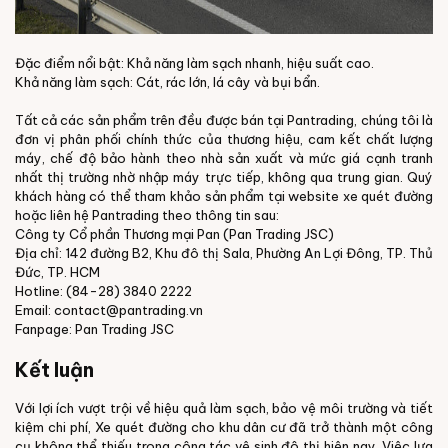
Đặc điểm nổi bật: Khả năng làm sạch nhanh, hiệu suất cao.
Khả năng làm sạch: Cát, rác lớn, lá cây và bụi bẩn.
Tất cả các sản phẩm trên đều được bán tại Pantrading, chúng tôi là
đơn vị phân phối chính thức của thương hiệu, cam kết chất lượng
máy, chế độ bảo hành theo nhà sản xuất và mức giá cạnh tranh
nhất thị trường nhờ nhập máy trực tiếp, không qua trung gian. Quý
khách hàng có thể tham khảo sản phẩm tại website xe quét đường
hoặc liên hệ Pantrading theo thông tin sau:
Công ty Cổ phần Thương mại Pan (Pan Trading JSC)
Địa chỉ: 142 đường B2, Khu đô thị Sala, Phường An Lợi Đông, TP. Thủ
Đức, TP. HCM
Hotline: (84-28) 3840 2222
Email: contact@pantrading.vn
Fanpage:
Pan Trading JSC
Kết luận
Với lợi ích vượt trội về hiệu quả làm sạch, bảo vệ môi trường và tiết
kiệm chi phí, Xe quét đường cho khu dân cư đã trở thành một công
cụ không thể thiếu trong công tác vệ sinh đô thị hiện nay. Việc lựa