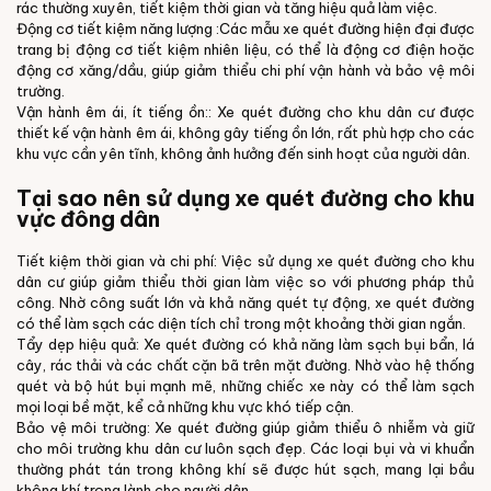
rác thường xuyên, tiết kiệm thời gian và tăng hiệu quả làm việc.
Động cơ tiết kiệm năng lượng :Các mẫu xe quét đường hiện đại được
trang bị động cơ tiết kiệm nhiên liệu, có thể là động cơ điện hoặc
động cơ xăng/dầu, giúp giảm thiểu chi phí vận hành và bảo vệ môi
trường.
Vận hành êm ái, ít tiếng ồn:: Xe quét đường cho khu dân cư được
thiết kế vận hành êm ái, không gây tiếng ồn lớn, rất phù hợp cho các
khu vực cần yên tĩnh, không ảnh hưởng đến sinh hoạt của người dân.
Tại sao nên sử dụng xe quét đường cho khu
vực đông dân
Tiết kiệm thời gian và chi phí: Việc sử dụng xe quét đường cho khu
dân cư giúp giảm thiểu thời gian làm việc so với phương pháp thủ
công. Nhờ công suất lớn và khả năng quét tự động, xe quét đường
có thể làm sạch các diện tích chỉ trong một khoảng thời gian ngắn.
Tẩy dẹp hiệu quả: Xe quét đường có khả năng làm sạch bụi bẩn, lá
cây, rác thải và các chất cặn bã trên mặt đường. Nhờ vào hệ thống
quét và bộ hút bụi mạnh mẽ, những chiếc xe này có thể làm sạch
mọi loại bề mặt, kể cả những khu vực khó tiếp cận.
Bảo vệ môi trường: Xe quét đường giúp giảm thiểu ô nhiễm và giữ
cho môi trường khu dân cư luôn sạch đẹp. Các loại bụi và vi khuẩn
thường phát tán trong không khí sẽ được hút sạch, mang lại bầu
không khí trong lành cho người dân.