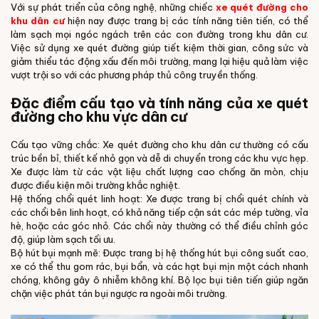
Với sự phát triển của công nghệ, những chiếc
xe quét đường cho
khu dân cư
hiện nay được trang bị các tính năng tiên tiến, có thể
làm sạch mọi ngóc ngách trên các con đường trong khu dân cư.
Việc sử dụng xe quét đường giúp tiết kiệm thời gian, công sức và
giảm thiểu tác động xấu đến môi trường, mang lại hiệu quả làm việc
vượt trội so với các phương pháp thủ công truyền thống.
Đặc điểm cấu tạo và tính năng của xe quét
đường cho khu vực dân cư
Cấu tạo vững chắc: Xe quét đường cho khu dân cư thường có cấu
trúc bền bỉ, thiết kế nhỏ gọn và dễ di chuyển trong các khu vực hẹp.
Xe được làm từ các vật liệu chất lượng cao chống ăn mòn, chịu
được điều kiện môi trường khắc nghiệt.
Hệ thống chổi quét linh hoạt: Xe được trang bị chổi quét chính và
các chổi bên linh hoạt, có khả năng tiếp cận sát các mép tường, vỉa
hè, hoặc các góc nhỏ. Các chổi này thường có thể điều chỉnh góc
độ, giúp làm sạch tối ưu.
Bộ hút bụi mạnh mẽ: Được trang bị hệ thống hút bụi công suất cao,
xe có thể thu gom rác, bụi bẩn, và các hạt bụi mịn một cách nhanh
chóng, không gây ô nhiễm không khí. Bộ lọc bụi tiên tiến giúp ngăn
chặn việc phát tán bụi ngược ra ngoài môi trường.