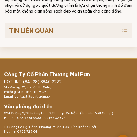
chọn và sử dụng xe quét đường chính là lựa chọn thông minh để đảm
bảo một không gian sống sạch đẹp và an toàn cho cộng đồng.
TIN LIÊN QUAN
list
Công Ty Cổ Phần Thương Mại Pan
HOTLINE: (84-28) 3840 2222
142 đường B2, Khu đô thị Sala,
Phường An Khánh, TP. HCM
Email: contact@pantrading.vn
Văn phòng đại diện
324 Đường 2/9 Phường Hòa Cường, Tp. Đà Nẵng (Tòa nhà Việt Group)
Hotline:
0236 381 3333
-
0919 302 879
11 Đường Lê Đại Hành, Phường Phước Tiến, Tỉnh Khánh Hoà
Hotline:
0932 725 041