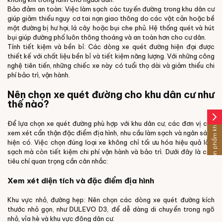
Bảo đảm an toàn: Việc làm sạch các tuyến đường trong khu dân cư
giúp giảm thiểu nguy cơ tai nạn giao thông do các vật cản hoặc bề
mặt đường bị hư hại, lá cây hoặc bụi che phủ. Hệ thống quét và hút
bụi giúp đường phố luôn thông thoáng và an toàn hơn cho cư dân.
Tính tiết kiệm và bền bỉ: Các dòng xe quét đường hiện đại được
thiết kế với chất liệu bền bỉ và tiết kiệm năng lượng. Với những công
nghệ tiên tiến, những chiếc xe này có tuổi thọ dài và giảm thiểu chi
phí bảo trì, vận hành.
Nên chọn xe quét đường cho khu dân cư như
thế nào?
arrow_forward_ios
Sản phẩm khác
Để lựa chọn xe quét đường phù hợp với khu dân cư, các đơn vị cần
xem xét cẩn thận đặc điểm địa hình, nhu cầu làm sạch và ngân sách
hiện có. Việc chọn đúng loại xe không chỉ tối ưu hóa hiệu quả làm
sạch mà còn tiết kiệm chi phí vận hành và bảo trì. Dưới đây là các
tiêu chí quan trọng cần cân nhắc:
Xem xét diện tích và đặc điểm địa hình
Khu vực nhỏ, đường hẹp: Nên chọn các dòng xe quét đường kích
thước nhỏ gọn, như DULEVO D3, để dễ dàng di chuyển trong ngõ
nhỏ, vỉa hè và khu vực đông dân cư.