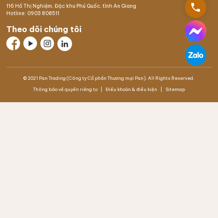
phone
116 Hồ Thị Nghiệm,
Đặc khu Phú Quốc
, tỉnh An Giang
Hotline:
0903 808511
Theo dõi chúng tôi
© 2021 Pan Trading (Công ty Cổ phần Thương mại Pan). All Rights Reserved.
Thông báo về quyền riêng tư
Điều khoản & điều kiện
Sitemap