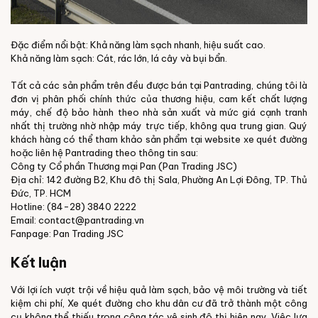
Đặc điểm nổi bật: Khả năng làm sạch nhanh, hiệu suất cao.
Khả năng làm sạch: Cát, rác lớn, lá cây và bụi bẩn.
Tất cả các sản phẩm trên đều được bán tại Pantrading, chúng tôi là
đơn vị phân phối chính thức của thương hiệu, cam kết chất lượng
máy, chế độ bảo hành theo nhà sản xuất và mức giá cạnh tranh
nhất thị trường nhờ nhập máy trực tiếp, không qua trung gian. Quý
khách hàng có thể tham khảo sản phẩm tại website xe quét đường
hoặc liên hệ Pantrading theo thông tin sau:
Công ty Cổ phần Thương mại Pan (Pan Trading JSC)
Địa chỉ: 142 đường B2, Khu đô thị Sala, Phường An Lợi Đông, TP. Thủ
Đức, TP. HCM
Hotline: (84-28) 3840 2222
Email: contact@pantrading.vn
Fanpage:
Pan Trading JSC
Kết luận
Với lợi ích vượt trội về hiệu quả làm sạch, bảo vệ môi trường và tiết
kiệm chi phí, Xe quét đường cho khu dân cư đã trở thành một công
cụ không thể thiếu trong công tác vệ sinh đô thị hiện nay. Việc lựa