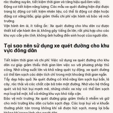
rác thường xuyên, tiết kiệm thời gian và tăng hiệu quả làm việc.
Động cơ tiết kiệm năng lượng :Các mẫu xe quét đường hiện đại được
trang bị động cơ tiết kiệm nhiên liệu, có thể là động cơ điện hoặc
động cơ xăng/dầu, giúp giảm thiểu chi phí vận hành và bảo vệ môi
trường.
Vận hành êm ái, ít tiếng ồn:: Xe quét đường cho khu dân cư được
thiết kế vận hành êm ái, không gây tiếng ồn lớn, rất phù hợp cho các
khu vực cần yên tĩnh, không ảnh hưởng đến sinh hoạt của người dân.
Tại sao nên sử dụng xe quét đường cho khu
vực đông dân
Tiết kiệm thời gian và chi phí: Việc sử dụng xe quét đường cho khu
dân cư giúp giảm thiểu thời gian làm việc so với phương pháp thủ
công. Nhờ công suất lớn và khả năng quét tự động, xe quét đường
có thể làm sạch các diện tích chỉ trong một khoảng thời gian ngắn.
Tẩy dẹp hiệu quả: Xe quét đường có khả năng làm sạch bụi bẩn, lá
cây, rác thải và các chất cặn bã trên mặt đường. Nhờ vào hệ thống
quét và bộ hút bụi mạnh mẽ, những chiếc xe này có thể làm sạch
mọi loại bề mặt, kể cả những khu vực khó tiếp cận.
Bảo vệ môi trường: Xe quét đường giúp giảm thiểu ô nhiễm và giữ
cho môi trường khu dân cư luôn sạch đẹp. Các loại bụi và vi khuẩn
thường phát tán trong không khí sẽ được hút sạch, mang lại bầu
không khí trong lành cho người dân.