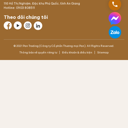
phone
116 Hồ Thị Nghiệm,
Đặc khu Phú Quốc
, tỉnh An Giang
Hotline:
0903 808511
Theo dõi chúng tôi
© 2021 Pan Trading (Công ty Cổ phần Thương mại Pan). All Rights Reserved.
Thông báo về quyền riêng tư
Điều khoản & điều kiện
Sitemap