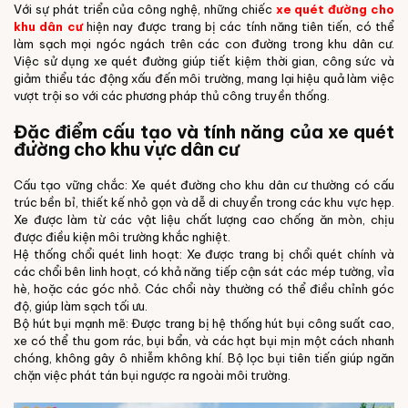
Với sự phát triển của công nghệ, những chiếc
xe quét đường cho
khu dân cư
hiện nay được trang bị các tính năng tiên tiến, có thể
làm sạch mọi ngóc ngách trên các con đường trong khu dân cư.
Việc sử dụng xe quét đường giúp tiết kiệm thời gian, công sức và
giảm thiểu tác động xấu đến môi trường, mang lại hiệu quả làm việc
vượt trội so với các phương pháp thủ công truyền thống.
Đặc điểm cấu tạo và tính năng của xe quét
đường cho khu vực dân cư
Cấu tạo vững chắc: Xe quét đường cho khu dân cư thường có cấu
trúc bền bỉ, thiết kế nhỏ gọn và dễ di chuyển trong các khu vực hẹp.
Xe được làm từ các vật liệu chất lượng cao chống ăn mòn, chịu
được điều kiện môi trường khắc nghiệt.
Hệ thống chổi quét linh hoạt: Xe được trang bị chổi quét chính và
các chổi bên linh hoạt, có khả năng tiếp cận sát các mép tường, vỉa
hè, hoặc các góc nhỏ. Các chổi này thường có thể điều chỉnh góc
độ, giúp làm sạch tối ưu.
Bộ hút bụi mạnh mẽ: Được trang bị hệ thống hút bụi công suất cao,
xe có thể thu gom rác, bụi bẩn, và các hạt bụi mịn một cách nhanh
chóng, không gây ô nhiễm không khí. Bộ lọc bụi tiên tiến giúp ngăn
chặn việc phát tán bụi ngược ra ngoài môi trường.