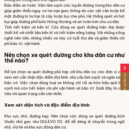
Bảo đảm an toàn: Việc làm sạch các tuyến đường trong khu dân cư
giúp giảm thiểu nguy cơ tai nạn giao thông do các vật cản hoặc bề
mặt đường bị hư hại, lá cây hoặc bụi che phủ. Hệ thống quét và hút
bụi giúp đường phố luôn thông thoáng và an toàn hơn cho cư dân.
Tính tiết kiệm và bền bỉ: Các dòng xe quét đường hiện đại được
thiết kế với chất liệu bền bỉ và tiết kiệm năng lượng. Với những công
nghệ tiên tiến, những chiếc xe này có tuổi thọ dài và giảm thiểu chi
phí bảo trì, vận hành.
Nên chọn xe quét đường cho khu dân cư như
thế nào?
arrow_forward_ios
Sản phẩm khác
Để lựa chọn xe quét đường phù hợp với khu dân cư, các đơn vị cần
xem xét cẩn thận đặc điểm địa hình, nhu cầu làm sạch và ngân sách
hiện có. Việc chọn đúng loại xe không chỉ tối ưu hóa hiệu quả làm
sạch mà còn tiết kiệm chi phí vận hành và bảo trì. Dưới đây là các
tiêu chí quan trọng cần cân nhắc:
Xem xét diện tích và đặc điểm địa hình
Khu vực nhỏ, đường hẹp: Nên chọn các dòng xe quét đường kích
thước nhỏ gọn, như DULEVO D3, để dễ dàng di chuyển trong ngõ
nhỏ, vỉa hè và khu vực đông dân cư.