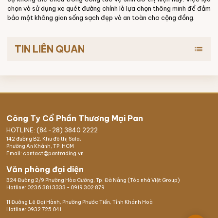
chọn và sử dụng xe quét đường chính là lựa chọn thông minh để đảm
bảo một không gian sống sạch đẹp và an toàn cho cộng đồng.
TIN LIÊN QUAN
list
Công Ty Cổ Phần Thương Mại Pan
HOTLINE: (84-28) 3840 2222
142 đường B2, Khu đô thị Sala,
Phường An Khánh, TP. HCM
Email: contact@pantrading.vn
Văn phòng đại diện
324 Đường 2/9 Phường Hòa Cường, Tp. Đà Nẵng (Tòa nhà Việt Group)
Hotline:
0236 381 3333
-
0919 302 879
11 Đường Lê Đại Hành, Phường Phước Tiến, Tỉnh Khánh Hoà
Hotline:
0932 725 041