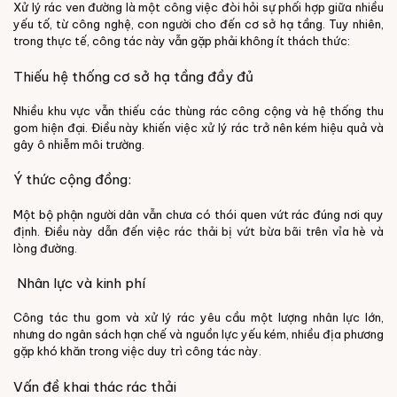
Xử lý rác ven đường là một công việc đòi hỏi sự phối hợp giữa nhiều
yếu tố, từ công nghệ, con người cho đến cơ sở hạ tầng. Tuy nhiên,
trong thực tế, công tác này vẫn gặp phải không ít thách thức:
Thiếu hệ thống cơ sở hạ tầng đầy đủ
Nhiều khu vực vẫn thiếu các thùng rác công cộng và hệ thống thu
gom hiện đại. Điều này khiến việc xử lý rác trở nên kém hiệu quả và
gây ô nhiễm môi trường.
Ý thức cộng đồng:
Một bộ phận người dân vẫn chưa có thói quen vứt rác đúng nơi quy
định. Điều này dẫn đến việc rác thải bị vứt bừa bãi trên vỉa hè và
lòng đường.
Nhân lực và kinh phí
Công tác thu gom và xử lý rác yêu cầu một lượng nhân lực lớn,
nhưng do ngân sách hạn chế và nguồn lực yếu kém, nhiều địa phương
gặp khó khăn trong việc duy trì công tác này.
Vấn đề khai thác rác thải