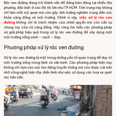
Rác ven đường đang trở thành vấn đề đáng báo động tại nhiều địa
phương, đặc biệt ở các đô thị lớn như TP.HCM. Tình trạng này không
chỉ làm mất mỹ quan mà còn gây ảnh hưởng nghiêm trọng đến sức
khỏe cộng đồng và môi trường. Chính vì vậy,
việc xử lý rác ven
đường
không chỉ là trách nhiệm của chính quyền mà còn cần sự
chung tay của cả cộng đồng.
Hãy cùng tìm hiểu các phương pháp
và giải pháp hiệu quả trong xử lý rác ven đường để xây dựng một
môi trường sống xanh – sạch – đẹp.
Phương pháp xử lý rác ven đường
Xử lý rác ven đường là một trong những yếu tố quan trọng để duy trì
môi trường sống trong lành và văn minh. Các phương pháp hiện nay
không chỉ dựa vào sức lao động truyền thống mà còn được cải tiến
nhờ công nghệ hiện đại, điển hình như việc sử dụng các loại xe quét
rác tiên tiến.