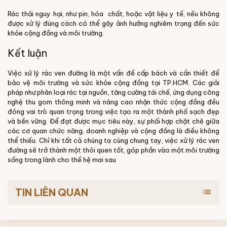
Rác thải nguy hại, như pin, hóa chất, hoặc vật liệu y tế, nếu không
được xử lý đúng cách có thể gây ảnh hưởng nghiêm trọng đến sức
khỏe cộng đồng và môi trường.
Kết luận
Việc xử lý rác ven đường là một vấn đề cấp bách và cần thiết để
bảo vệ môi trường và sức khỏe cộng đồng tại TP.HCM. Các giải
pháp như phân loại rác tại nguồn, tăng cường tái chế, ứng dụng công
nghệ thu gom thông minh và nâng cao nhận thức cộng đồng đều
đóng vai trò quan trọng trong việc tạo ra một thành phố sạch đẹp
và bền vững. Để đạt được mục tiêu này, sự phối hợp chặt chẽ giữa
các cơ quan chức năng, doanh nghiệp và cộng đồng là điều không
thể thiếu. Chỉ khi tất cả chúng ta cùng chung tay, việc xử lý rác ven
đường sẽ trở thành một thói quen tốt, góp phần vào một môi trường
sống trong lành cho thế hệ mai sau
TIN LIÊN QUAN
list