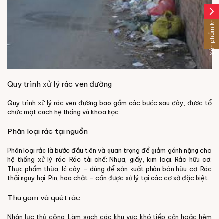
arrow_forward_ios
Sản phẩm khác
Quy trình xử lý rác ven đường
Quy trình xử lý rác ven đường bao gồm các bước sau đây, được tổ
chức một cách hệ thống và khoa học:
Phân loại rác tại nguồn
Phân loại rác là bước đầu tiên và quan trọng để giảm gánh nặng cho
hệ thống xử lý rác:
Rác tái chế: Nhựa, giấy, kim loại.
Rác hữu cơ:
Thực phẩm thừa, lá cây – dùng để sản xuất phân bón hữu cơ.
Rác
thải nguy hại: Pin, hóa chất – cần được xử lý tại các cơ sở đặc biệt.
Thu gom và quét rác
Nhân lực thủ công: Làm sạch các khu vực khó tiếp cận hoặc hẻm