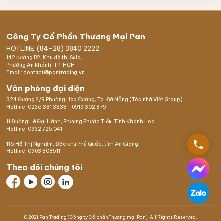
Công Ty Cổ Phần Thương Mại Pan
HOTLINE: (84-28) 3840 2222
142 đường B2, Khu đô thị Sala,
Phường An Khánh, TP. HCM
Email: contact@pantrading.vn
Văn phòng đại diện
324 Đường 2/9 Phường Hòa Cường, Tp. Đà Nẵng (Tòa nhà Việt Group)
Hotline:
0236 381 3333
-
0919 302 879
11 Đường Lê Đại Hành, Phường Phước Tiến, Tỉnh Khánh Hoà
Hotline:
0932 725 041
phone
116 Hồ Thị Nghiệm,
Đặc khu Phú Quốc
, tỉnh An Giang
Hotline:
0903 808511
Theo dõi chúng tôi
© 2021 Pan Trading (Công ty Cổ phần Thương mại Pan). All Rights Reserved.