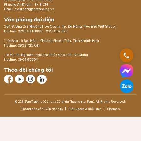
Phường An Khánh, TP. HCM
Email: contact@pantrading.vn
Văn phòng đại diện
324 Đường 2/9 Phường Hòa Cường, Tp. Đà Nẵng (Tòa nhà Việt Group)
Hotline:
0236 381 3333
-
0919 302 879
11 Đường Lê Đại Hành, Phường Phước Tiến, Tỉnh Khánh Hoà
Hotline:
0932 725 041
phone
116 Hồ Thị Nghiệm,
Đặc khu Phú Quốc
, tỉnh An Giang
Hotline:
0903 808511
Theo dõi chúng tôi
© 2021 Pan Trading (Công ty Cổ phần Thương mại Pan). All Rights Reserved.
Thông báo về quyền riêng tư
Điều khoản & điều kiện
Sitemap