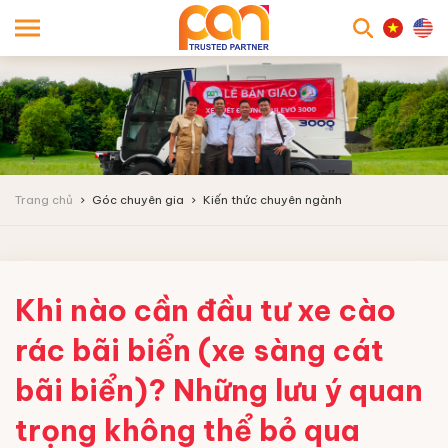
searc
Trang chủ
Góc chuyên gia
Kiến thức chuyên ngành
Khi nào cần đầu tư xe cào
rác bãi biển (xe sàng cát
bãi biển)? Những lưu ý quan
trọng không thể bỏ qua