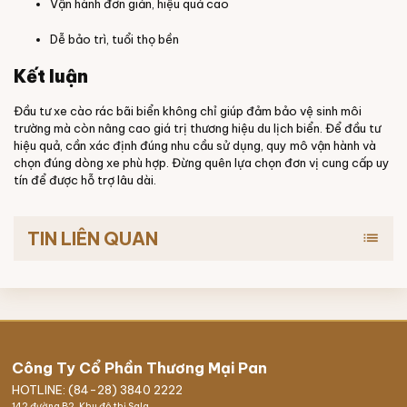
Vận hành đơn giản, hiệu quả cao
Dễ bảo trì, tuổi thọ bền
Kết luận
Đầu tư xe cào rác bãi biển không chỉ giúp đảm bảo vệ sinh môi
trường mà còn nâng cao giá trị thương hiệu du lịch biển. Để đầu tư
hiệu quả, cần xác định đúng nhu cầu sử dụng, quy mô vận hành và
chọn đúng dòng xe phù hợp. Đừng quên lựa chọn đơn vị cung cấp uy
tín để được hỗ trợ lâu dài.
TIN LIÊN QUAN
list
Công Ty Cổ Phần Thương Mại Pan
HOTLINE: (84-28) 3840 2222
142 đường B2, Khu đô thị Sala,