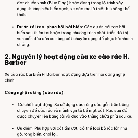
đạt chuẩn xanh (Blue Flag) hoặc đang trong lộ trình xây
dựng thương hiệu biển sạch, xe cào rác là thiết bị không thể
thiếu.
Dự án tái tạo, phục hồi bãi biển:
Các dự án cải tạo bãi
biển sau thiên tai hoặc trong chương trình phát triển đô thị
ven biển đều cần xe sàng cát chuyên dụng để phục hồi nhanh
chóng.
2. Nguyên lý hoạt động của xe cào rác H.
Barber
Xe cào rác bãi biển H. Barber hoạt động dựa trên hai công nghệ
chính:
Công nghệ raking (cào rác):
Cơ chế hoạt động: Xe sử dụng các răng cào gắn trên băng
chuyền để cào rác và mảnh vụn từ bề mặt cát. Rác sau đó
được chuyển lên băng tải và đưa vào thùng chứa phía sau xe.
Ưu điểm: Phù hợp với cát ẩm ướt, có thể loại bỏ rác lớn như
gỗ, rong biển, chai lọ...