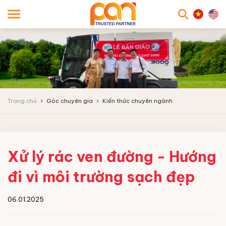
searc
Trang chủ
Góc chuyên gia
Kiến thức chuyên ngành
Xử lý rác ven đường - Hướng
đi vì môi trường sạch đẹp
06.01.2025