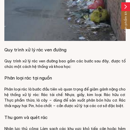
arrow_forward_ios
Sản phẩm khác
Quy trình xử lý rác ven đường
Quy trình xử lý rác ven đường bao gồm các bước sau đây, được tổ
chức một cách hệ thống và khoa học:
Phân loại rác tại nguồn
Phân loại rác là bước đầu tiên và quan trọng để giảm gánh nặng cho
hệ thống xử lý rác:
Rác tái chế: Nhựa, giấy, kim loại.
Rác hữu cơ:
Thực phẩm thừa, lá cây – dùng để sản xuất phân bón hữu cơ.
Rác
thải nguy hại: Pin, hóa chất – cần được xử lý tại các cơ sở đặc biệt.
Thu gom và quét rác
Nhân lực thủ công: Làm sạch các khu vực khó tiếp cận hoặc hẻm