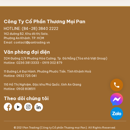
Công Ty Cổ Phần Thương Mại Pan
HOTLINE: (84-28) 3840 2222
142 đường B2, Khu đô thị Sala,
Phường An Khánh, TP. HCM
Email: contact@pantrading.vn
Văn phòng đại diện
324 Đường 2/9 Phường Hòa Cường, Tp. Đà Nẵng (Tòa nhà Việt Group)
Hotline:
0236 381 3333
-
0919 302 879
11 Đường Lê Đại Hành, Phường Phước Tiến, Tỉnh Khánh Hoà
Hotline:
0932 725 041
phone
116 Hồ Thị Nghiệm,
Đặc khu Phú Quốc
, tỉnh An Giang
Hotline:
0903 808511
Theo dõi chúng tôi
© 2021 Pan Trading (Công ty Cổ phần Thương mại Pan). All Rights Reserved.