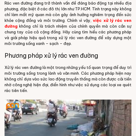
Rác ven đường đang trở thành vấn đề đáng báo động tại nhiều địa
phương, đặc biệt ở các đô thị lớn như TP.HCM. Tình trạng này không
chỉ làm mất mỹ quan mà còn gây ảnh hưởng nghiêm trọng đến sức
khỏe cộng đồng và môi trường. Chính vì vậy,
việc xử lý rác ven
đường
không chỉ là trách nhiệm của chính quyền mà còn cần sự
chung tay của cả cộng đồng.
Hãy cùng tìm hiểu các phương pháp
và giải pháp hiệu quả trong xử lý rác ven đường để xây dựng một
môi trường sống xanh – sạch – đẹp.
Phương pháp xử lý rác ven đường
Xử lý rác ven đường là một trong những yếu tố quan trọng để duy trì
môi trường sống trong lành và văn minh. Các phương pháp hiện nay
không chỉ dựa vào sức lao động truyền thống mà còn được cải tiến
nhờ công nghệ hiện đại, điển hình như việc sử dụng các loại xe quét
rác tiên tiến.