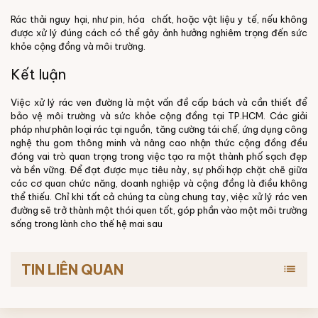
Rác thải nguy hại, như pin, hóa chất, hoặc vật liệu y tế, nếu không
được xử lý đúng cách có thể gây ảnh hưởng nghiêm trọng đến sức
khỏe cộng đồng và môi trường.
Kết luận
Việc xử lý rác ven đường là một vấn đề cấp bách và cần thiết để
bảo vệ môi trường và sức khỏe cộng đồng tại TP.HCM. Các giải
pháp như phân loại rác tại nguồn, tăng cường tái chế, ứng dụng công
nghệ thu gom thông minh và nâng cao nhận thức cộng đồng đều
đóng vai trò quan trọng trong việc tạo ra một thành phố sạch đẹp
và bền vững. Để đạt được mục tiêu này, sự phối hợp chặt chẽ giữa
các cơ quan chức năng, doanh nghiệp và cộng đồng là điều không
thể thiếu. Chỉ khi tất cả chúng ta cùng chung tay, việc xử lý rác ven
đường sẽ trở thành một thói quen tốt, góp phần vào một môi trường
sống trong lành cho thế hệ mai sau
TIN LIÊN QUAN
list