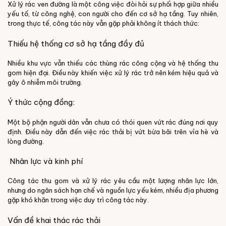
Xử lý rác ven đường là một công việc đòi hỏi sự phối hợp giữa nhiều
yếu tố, từ công nghệ, con người cho đến cơ sở hạ tầng. Tuy nhiên,
trong thực tế, công tác này vẫn gặp phải không ít thách thức:
Thiếu hệ thống cơ sở hạ tầng đầy đủ
Nhiều khu vực vẫn thiếu các thùng rác công cộng và hệ thống thu
gom hiện đại. Điều này khiến việc xử lý rác trở nên kém hiệu quả và
gây ô nhiễm môi trường.
Ý thức cộng đồng:
Một bộ phận người dân vẫn chưa có thói quen vứt rác đúng nơi quy
định. Điều này dẫn đến việc rác thải bị vứt bừa bãi trên vỉa hè và
lòng đường.
Nhân lực và kinh phí
Công tác thu gom và xử lý rác yêu cầu một lượng nhân lực lớn,
nhưng do ngân sách hạn chế và nguồn lực yếu kém, nhiều địa phương
gặp khó khăn trong việc duy trì công tác này.
Vấn đề khai thác rác thải