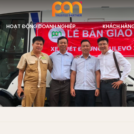
HOẠT ĐỘNG DOANH NGHIỆP
KHÁCH HÀN
 thị | Dulevo
Sự kiện công ty
Dự án tiêu
ưởng | Nilfisk
Hoạt động đào tạo
Khách hàn
iển | Hbarber
Thư viện
t rác trên sông
 lý rác | STG
su | SMETS