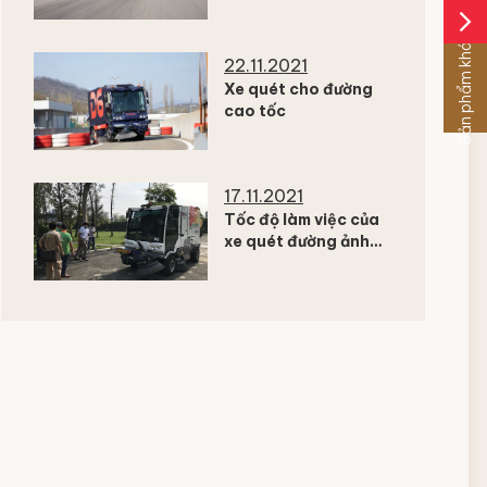
Dulevo sẽ như thế
arrow_forward_ios
nào?
Sản phẩm khác
22.11.2021
Xe quét cho đường
cao tốc
17.11.2021
Tốc độ làm việc của
xe quét đường ảnh
hưởng đến năng suất
ca làm việc như thế
nào?