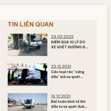
TIN LIÊN QUAN
23.02.2022
ĐIỂM QUA 10 LÝ DO
XE QUÉT ĐƯỜNG ĐÔ
THỊ DULEVO LÀ LỰA
CHỌN HOÀN HẢO TẠI
VIỆT NAM
22.12.2021
Các loại rác "cứng
đầu" mà xe quét
đường khó quét sạch
nhất là gì?
13.12.2021
Bài toán kinh tế khi
đầu tư xe quét đường