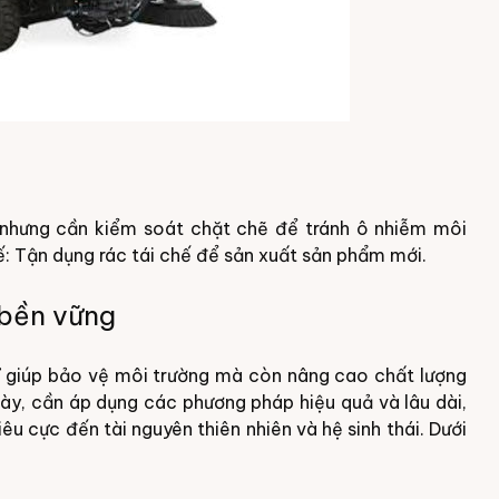
 nhưng cần kiểm soát chặt chẽ để tránh ô nhiễm môi
ế: Tận dụng rác tái chế để sản xuất sản phẩm mới.
 bền vững
ỉ giúp bảo vệ môi trường mà còn nâng cao chất lượng
y, cần áp dụng các phương pháp hiệu quả và lâu dài,
u cực đến tài nguyên thiên nhiên và hệ sinh thái. Dưới