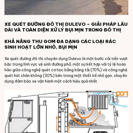
XE QUÉT ĐƯỜNG ĐÔ THỊ DULEVO – GIẢI PHÁP LÂU
DÀI VÀ TOÀN DIỆN XỬ LÝ BỤI MỊN TRONG ĐÔ THỊ
KHẢ NĂNG THU GOM ĐA DẠNG CÁC LOẠI RÁC
SINH HOẠT LỚN NHỎ, BỤI MỊN
Xe quét đường đô thị chuyên dụng Dulevo là một bước cải tiến vượt
bậc trong lĩnh vực vệ sinh đường phố, một sự kết hợp với tỷ lệ hoàn
hảo giữa công nghệ quét cơ học bằng băng tải (70%) và công nghệ
quét hút chân không (30%) bên trong một thiết kế nhỏ gọn, chuyên
dụng đảm bảo xe vận hành một cách hiệu quả nhất.