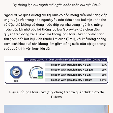
Hệ thống lọc bụi mạnh mẽ ngăn hoàn toàn bụi mịn PM10
Ngoài ra, xe quét đường đô thị Dulevo còn mang đến khả năng đáp
ứng tuyệt vời trong các ngành yêu cầu kiểm soát bụi mịn khắt khe
và đặc thù không sử dụng nước dập bụi như trong ngành xi măng
hoặc dầu khí nhờ vào hệ thống lọc bụi Gore-tex tùy chọn độc
quyền trên dòng xe Dulevo. Hệ thống lọc Gore-tex cho khả năng
thu gom đến hạt bụi kích thước 1 micron (PM1), với khả năng chống
bám dính hiệu quả nên không làm giảm công suất của bộ lọc trong
suốt quá trình vận hành lâu dài.
Hiệu suất lọc Gore-tex (tùy chọn) trên xe quét đường đô thị
Dulevo