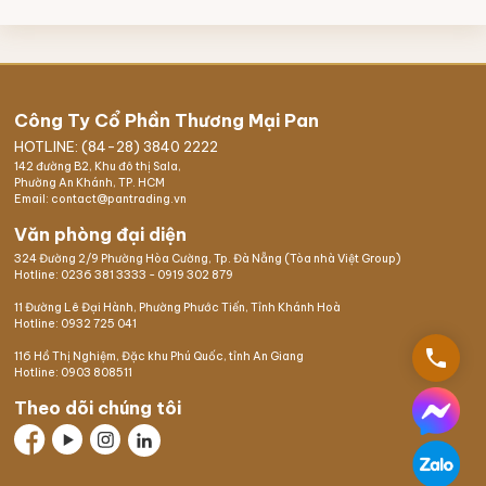
Công Ty Cổ Phần Thương Mại Pan
HOTLINE: (84-28) 3840 2222
142 đường B2, Khu đô thị Sala,
Phường An Khánh, TP. HCM
Email: contact@pantrading.vn
Văn phòng đại diện
324 Đường 2/9 Phường Hòa Cường, Tp. Đà Nẵng (Tòa nhà Việt Group)
Hotline:
0236 381 3333
-
0919 302 879
11 Đường Lê Đại Hành, Phường Phước Tiến, Tỉnh Khánh Hoà
Hotline:
0932 725 041
phone
116 Hồ Thị Nghiệm,
Đặc khu Phú Quốc
, tỉnh An Giang
Hotline:
0903 808511
Theo dõi chúng tôi