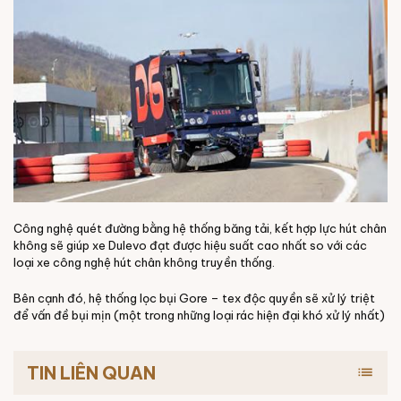
Công nghệ quét đường bằng hệ thống băng tải, kết hợp lực hút chân
không sẽ giúp xe Dulevo đạt được hiệu suất cao nhất so với các
loại xe công nghệ hút chân không truyền thống.
Bên cạnh đó, hệ thống lọc bụi Gore – tex độc quyền sẽ xử lý triệt
để vấn đề bụi mịn (một trong những loại rác hiện đại khó xử lý nhất)
TIN LIÊN QUAN
list