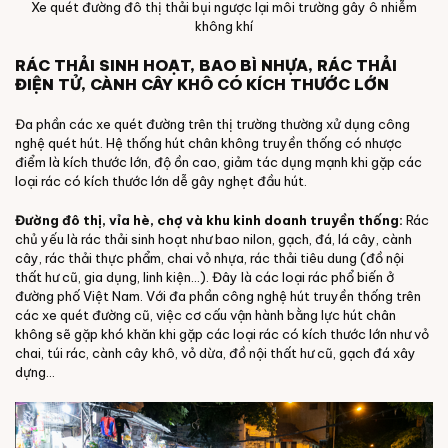
Xe quét đường đô thị thải bụi ngược lại môi trường gây ô nhiễm
không khí
RÁC THẢI SINH HOẠT, BAO BÌ NHỰA, RÁC THẢI
ĐIỆN TỬ, CÀNH CÂY KHÔ CÓ KÍCH THƯỚC LỚN
Đa phần các xe quét đường trên thị trường thường xử dụng công
nghệ quét hút. Hệ thống hút chân không truyền thống có nhược
điểm là kích thước lớn, độ ồn cao, giảm tác dụng mạnh khi gặp các
loại rác có kích thước lớn dễ gây nghẹt đầu hút.
Đường đô thị, vỉa hè, chợ và khu kinh doanh truyền thống:
Rác
chủ yếu là rác thải sinh hoạt như bao nilon, gạch, đá, lá cây, cành
cây, rác thải thực phẩm, chai vỏ nhựa, rác thải tiêu dung (đồ nội
thất hư cũ, gia dụng, linh kiện…). Đây là các loại rác phổ biến ở
đường phố Việt Nam. Với đa phần công nghệ hút truyền thống trên
các xe quét đường cũ, việc cơ cấu vận hành bằng lực hút chân
không sẽ gặp khó khăn khi gặp các loại rác có kích thước lớn như vỏ
chai, túi rác, cành cây khô, vỏ dừa, đồ nội thất hư cũ, gạch đá xây
dựng…