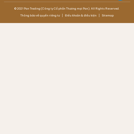
© 2021 Pan Trading (Công ty Cổ phần Thương mại Pan). All Rights Reserved.
Thông báo về quyền riêng tư
Điều khoản & điều kiện
Sitemap