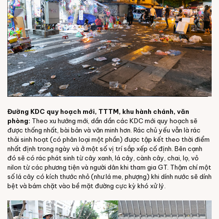
Đường KDC quy hoạch mới, TTTM, khu hành chánh, văn
phòng:
Theo xu hướng mới, dần dần các KDC mới quy hoạch sẽ
được thống nhất, bài bản và văn minh hơn. Rác chủ yếu vẫn là rác
thải sinh hoạt (có phân loại một phần) được tập kết theo thời điểm
nhất định trong ngày và ở một số vị trí sắp xếp cố định. Bên cạnh
đó sẽ có rác phát sinh từ cây xanh, lá cây, cành cây, chai, lọ, vỏ
nilon từ các phương tiện và người dân khi tham gia GT. Thậm chí một
số lá cây có kích thước nhỏ (như lá me, phượng) khi dính nước sẽ dính
bệt và bám chặt vào bề mặt đường cực kỳ khó xử lý.