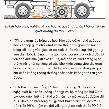
Sự kết hợp công nghệ quét cơ học và quét hút chân không trên xe
quét đường đô thị Dulevo
70% thu gom rác bằng cơ học: Nhờ vào công nghệ quét cơ
học kết hợp giữa chổi quét và hệ thống thu gom rác bằng
băng tải đứng vừa giúp xe có kích thước vô cùng nhỏ gọn, lại
vừa đảm bảo khả năng thu gom các loại rác có kích thước lớn
lên đến 350mm (Dulevo 6000) mà các xe quét trang bị hệ
thống băng tải nghiêng sẽ gặp khó khăn trong việc thu gom
hoặc các loại rác có trọng lượng nặng mà các dòng xe quét
hút chân không thông thường hoàn toàn không thể thu gom
được.
30% thu gom rác bằng lực hút chân không: Nhờ vào công
nghệ quét hút chân không kết hợp với hệ thống lọc bụi Gore-
tex cao cấp nhất trên thế giới hiện nay mà xe quét đường đô
thị Dulevo có khả năng thu giữ hạt bụi có kích thước PM10
đến trên 99%, thậm chí đối với hạt bụi có kích thước PM2.5