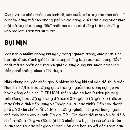
Cùng với sự phát triển của kinh tế, sản xuất, các loại rác thải cần xử
lý ngày càng trở nên phong phú và đa dạng, điều này cũng xuất hiện
một số loại rác “cứng đầu” nhất mà xe quét đường thông thường
khó mà làm sạch tối ưu được.
BỤI MỊN
Vấn nạn ô nhiễm không khí ngày càng nghiêm trọng, việc phát sinh
bụi mịn được đánh giá là một trong những loại rác thải “cứng đầu”
nhất mà đa phần các loại xe quét đường cũng như nhân công lao
đổng phổ thông chưa xử lý được!
Nhìn chung nguyên nhân gây ô nhiễm không khí tại các đô thị ở Việt
Nam lần lượt là hoạt động giao thông, nguồn thải công nghiệp và
hoạt động dân sinh. Ở TP.HCM, thành phố có hơn 9 triệu phương
tiện đang hoạt động, trong đó hơn 600 ngàn ô tô, gần 7,5 triệu xe
máy (chưa tính đến lượng xe “nhập cư” từ các tỉnh). Đến nay thành
phố có 3 khu chế xuất và 16 khu công nghiệp, cùng với hàng ngàn
nhà máy khác vây quanh. Do đó, TP.HCM đang đối mặt với vấn đề ô
nhiễm môi trường và đặc biệt là ô nhiễm do bụi mịn với các số liệu
quan trắc tại các nút giao thông luôn cao hơn so với các trạm dân