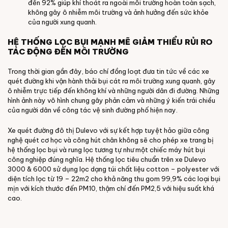
đến 92% giúp khí thoát ra ngoài môi trường hoàn toàn sạch,
không gây ô nhiễm môi trường và ảnh hưởng đến sức khỏe
của người xung quanh.
HỆ THỐNG LỌC BỤI MẠNH MẼ GIẢM THIỂU RỦI RO
TÁC ĐỘNG ĐẾN MÔI TRƯỜNG
Trong thời gian gần đây, báo chí đồng loạt đưa tin tức về các xe
quét đường khi vận hành thải bụi cát ra môi trường xung quanh, gây
ô nhiễm trực tiếp đến không khí và những người dân đi đường. Những
hình ảnh này vô hình chung gây phản cảm và những ý kiến trái chiều
của người dân về công tác vệ sinh đường phố hiện nay.
Xe quét đường đô thị Dulevo với sự kết hợp tuyệt hảo giữa công
nghệ quét cơ học và công hút chân không sẽ cho phép xe trang bị
hệ thống lọc bụi và rung lọc tương tự như một chiếc máy hút bụi
công nghiệp đúng nghĩa. Hệ thống lọc tiêu chuẩn trên xe Dulevo
3000 & 6000 sử dụng lọc dạng túi chất liệu cotton – polyester với
diện tích lọc từ 19 – 22m2 cho khả năng thu gom 99,9% các loại bụi
mịn với kích thước đến PM10, thậm chí đến PM2,5 với hiệu suất khá
cao.