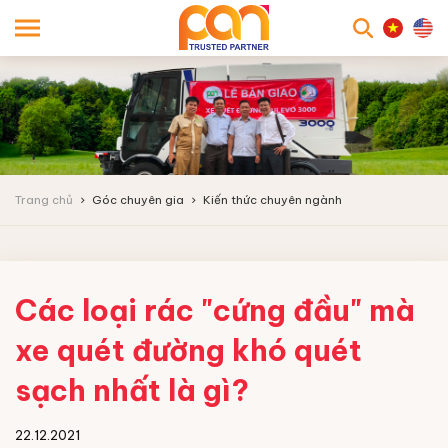
searc
Trang chủ
Góc chuyên gia
Kiến thức chuyên ngành
Các loại rác "cứng đầu" mà
xe quét đường khó quét
sạch nhất là gì?
22.12.2021