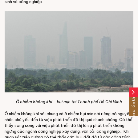
sinh và công nghiệp.
arrow_forward_ios
Sản phẩm khác
Ô nhiễm không khí – bụi mịn tại Thành phố Hồ Chí Minh
Ô nhiễm không khí nói chung và ô nhiễm bụi min nói riêng có nguyên
nhân chủ yếu đến từ việc phát triển đô thị quá nhanh chóng. Có thể
thấy song song với việc phát triển đô thị là sự phát triển không
ngừng của ngành công nghiệp xây dựng, vận tải, công nghiệp… Khi
quan sát trên đường có thể thấy cát, bụi, đất đá từ các công trình