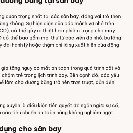
 đường băng tại sân bay
g quan trọng nhất tại các sân bay, đóng vai trò then
àng không. Sự hiện diện của các mảnh vỡ nhỏ trên
OD), có thể gây ra thiệt hại nghiêm trọng cho máy
 có thể bao gồm mọi thứ từ các viên đá nhỏ, bu lông
y đai hành lý hoặc thậm chí là sự xuất hiện của động
gia tăng nguy cơ mất an toàn trong quá trình cất và
 chậm trễ trong lịch trình bay. Bên cạnh đó, các yếu
thể làm cho đường băng trở nên trơn trượt, dẫn đến
g xuyên là điều kiện tiên quyết để ngăn ngừa sự cố,
ủ các tiêu chuẩn an toàn hàng không nghiêm ngặt.
 dụng cho sân bay