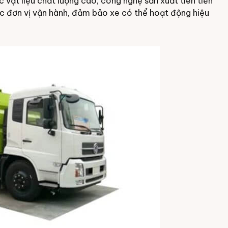
c vật liệu chất lượng cao, công nghệ sản xuất tiên tiến
 các đơn vị vận hành, đảm bảo xe có thể hoạt động hiệu