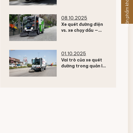
Sản phẩm khác
giải pháp từ Dulevo
08.10.2025
Xe quét đường điện
vs. xe chạy dầu —
Đâu là lựa chọn tối ưu
cho 2026?
01.10.2025
Vai trò của xe quét
đường trong quản lý
chất lượng không khí
đô thị