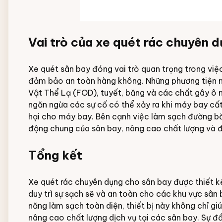
Vai trò của xe quét rác chuyên 
Xe quét sân bay đóng vai trò quan trọng trong việ
đảm bảo an toàn hàng không. Những phương tiện n
Vật Thể Lạ (FOD), tuyết, băng và các chất gây ô 
ngăn ngừa các sự cố có thể xảy ra khi máy bay cất
hại cho máy bay. Bên cạnh việc làm sạch đường b
động chung của sân bay, nâng cao chất lượng và đ
Tổng kết
Xe quét rác chuyên dụng cho sân bay được thiết kế 
duy trì sự sạch sẽ và an toàn cho các khu vực sân 
năng làm sạch toàn diện, thiết bị này không chỉ g
nâng cao chất lượng dịch vụ tại các sân bay. Sự đ