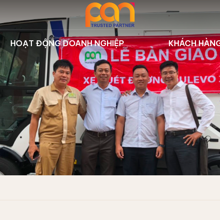
HOẠT ĐỘNG DOANH NGHIỆP
KHÁCH HÀN
 thị | Dulevo
Sự kiện công ty
Dự án tiêu
ưởng | Nilfisk
Hoạt động đào tạo
Khách hàn
iển | Hbarber
Thư viện
t rác trên sông
 lý rác | STG
su | SMETS