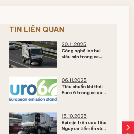
TIN LIÊN QUAN
20.11.2025
Công nghệ lọc bụi
siêu mịn trong xe
quét đường hiện đại
– Giải pháp giảm ô
nhiễm không khí đô
06.11.2025
thị
Tiêu chuẩn khí thải
Euro 6 trong xe quét
đường – xu hướng
xanh của các đô thị
hiện đại
15.10.2025
Bụi mịn trên cao tốc:
arrow_forward_ios
Nguy cơ tiềm ẩn và