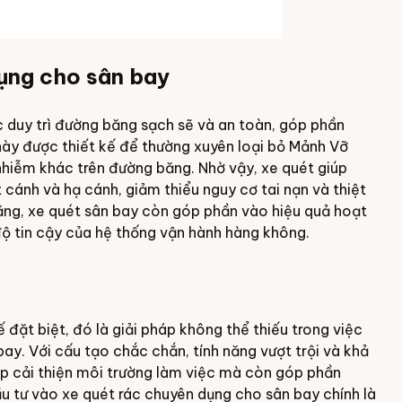
dụng cho sân bay
c duy trì đường băng sạch sẽ và an toàn, góp phần
ày được thiết kế để thường xuyên loại bỏ Mảnh Vỡ
nhiễm khác trên đường băng. Nhờ vậy, xe quét giúp
 cánh và hạ cánh, giảm thiểu nguy cơ tai nạn và thiệt
ăng, xe quét sân bay còn góp phần vào hiệu quả hoạt
ộ tin cậy của hệ thống vận hành hàng không.
đặt biệt, đó là giải pháp không thể thiếu trong việc
bay. Với cấu tạo chắc chắn, tính năng vượt trội và khả
iúp cải thiện môi trường làm việc mà còn góp phần
ầu tư vào xe quét rác chuyên dụng cho sân bay chính là