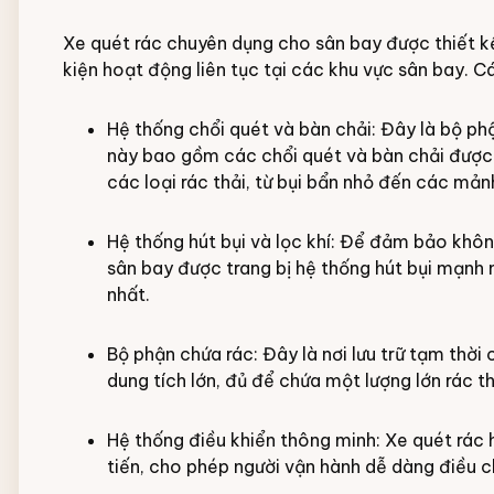
Xe quét rác chuyên dụng cho sân bay được thiết kế
kiện hoạt động liên tục tại các khu vực sân bay. 
Hệ thống chổi quét và bàn chải: Đây là bộ ph
này bao gồm các chổi quét và bàn chải được 
các loại rác thải, từ bụi bẩn nhỏ đến các mảnh
Hệ thống hút bụi và lọc khí: Để đảm bảo không
sân bay được trang bị hệ thống hút bụi mạnh m
nhất.
Bộ phận chứa rác: Đây là nơi lưu trữ tạm thời 
dung tích lớn, đủ để chứa một lượng lớn rác th
Hệ thống điều khiển thông minh: Xe quét rác h
tiến, cho phép người vận hành dễ dàng điều c