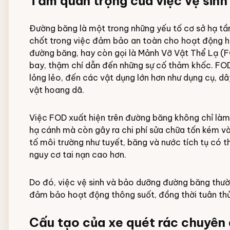
Tầm quan trọng của việc vệ sinh
Đường băng là một trong những yếu tố cơ sở hạ tần
chốt trong việc đảm bảo an toàn cho hoạt động h
đường băng, hay còn gọi là Mảnh Vỡ Vật Thể Lạ (F
bay, thậm chí dẫn đến những sự cố thảm khốc. FOD
lỏng lẻo, đến các vật dụng lớn hơn như dụng cụ, dâ
vật hoang dã.
Việc FOD xuất hiện trên đường băng không chỉ làm 
hạ cánh mà còn gây ra chi phí sửa chữa tốn kém và
tố môi trường như tuyết, băng và nước tích tụ có 
nguy cơ tai nạn cao hơn.
Do đó, việc vệ sinh và bảo dưỡng đường băng thườn
đảm bảo hoạt động thông suốt, đồng thời tuân th
Cấu tạo của xe quét rác chuyên