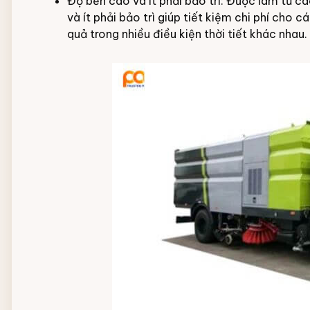
Độ bền cao và ít phải bảo trì: Được làm từ cá
và ít phải bảo trì giúp tiết kiệm chi phí cho
quả trong nhiều điều kiện thời tiết khác nhau.