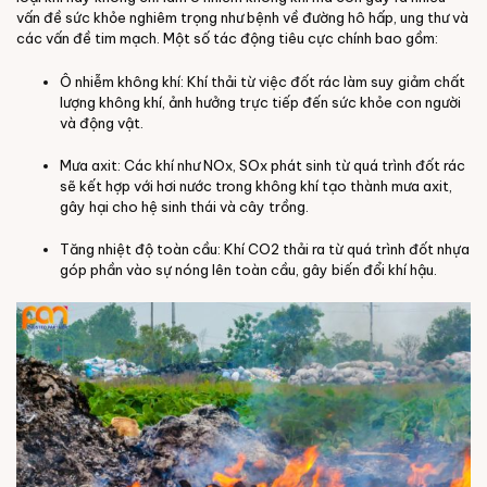
vấn đề sức khỏe nghiêm trọng như bệnh về đường hô hấp, ung thư và
các vấn đề tim mạch.
Một số tác động tiêu cực chính bao gồm:
Ô nhiễm không khí
: Khí thải từ việc đốt rác làm suy giảm chất
lượng không khí, ảnh hưởng trực tiếp đến sức khỏe con người
và động vật.
Mưa axit
: Các khí như NOx, SOx phát sinh từ quá trình đốt rác
sẽ kết hợp với hơi nước trong không khí tạo thành mưa axit,
gây hại cho hệ sinh thái và cây trồng.
Tăng nhiệt độ toàn cầu
: Khí CO2 thải ra từ quá trình đốt nhựa
góp phần vào sự nóng lên toàn cầu, gây biến đổi khí hậu.