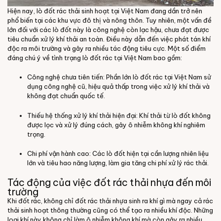
Hiện nay,
lò đốt rác thải sinh hoạt tại Việt Nam
đang dần trở nên
phổ biến tại các khu vực đô thị và nông thôn. Tuy nhiên, một vấn đề
lớn đối với các lò đốt này là công nghệ còn lạc hậu, chưa đạt được
tiêu chuẩn xử lý khí thải an toàn. Điều này dẫn đến việc phát tán khí
độc ra môi trường và gây ra nhiều tác động tiêu cực.
Một số điểm
đáng chú ý về tình trạng lò đốt rác tại Việt Nam bao gồm:
Công nghệ chưa tiên tiến
: Phần lớn lò đốt rác tại Việt Nam sử
dụng công nghệ cũ, hiệu quả thấp trong việc xử lý khí thải và
không đạt chuẩn quốc tế.
Thiếu hệ thống xử lý khí thải hiện đại
: Khí thải từ lò đốt không
được lọc và xử lý đúng cách, gây ô nhiễm không khí nghiêm
trọng.
Chi phí vận hành cao
: Các lò đốt hiện tại cần lượng nhiên liệu
lớn và tiêu hao năng lượng, làm gia tăng chi phí xử lý rác thải.
Tác động của việc đốt rác thải nhựa đến môi
trường
Khi đốt rác, không chỉ
đốt rác thải nhựa sinh ra khí gì
mà ngay cả rác
thải sinh hoạt thông thường cũng có thể tạo ra nhiều khí độc. Những
loại khí này không chỉ làm ô nhiễm không khí mà còn gây ra nhiều