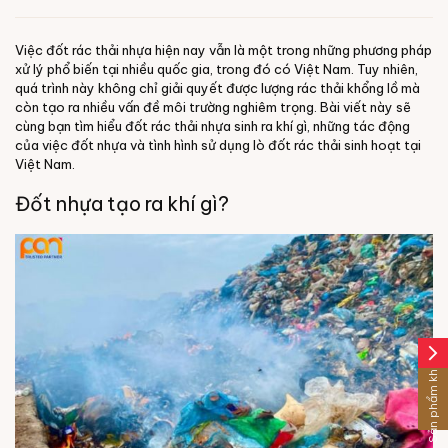
Việc đốt rác thải nhựa hiện nay vẫn là một trong những phương pháp
xử lý phổ biến tại nhiều quốc gia, trong đó có Việt Nam. Tuy nhiên,
quá trình này không chỉ giải quyết được lượng rác thải khổng lồ mà
còn tạo ra nhiều vấn đề môi trường nghiêm trọng. Bài viết này sẽ
cùng bạn tìm hiểu
đốt rác thải nhựa sinh ra khí gì
, những tác động
của việc đốt nhựa và tình hình sử dụng lò đốt rác thải sinh hoạt tại
Việt Nam.
Đốt nhựa tạo ra khí gì?
arrow_forward_ios
Sản phẩm khác