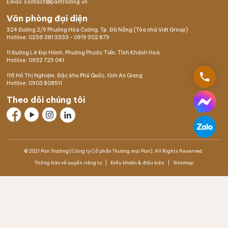
Email: contact@pantrading.vn
Văn phòng đại diện
324 Đường 2/9 Phường Hòa Cường, Tp. Đà Nẵng (Tòa nhà Việt Group)
Hotline:
0236 381 3333
-
0919 302 879
11 Đường Lê Đại Hành, Phường Phước Tiến, Tỉnh Khánh Hoà
Hotline:
0932 725 041
phone
116 Hồ Thị Nghiệm,
Đặc khu Phú Quốc
, tỉnh An Giang
Hotline:
0903 808511
Theo dõi chúng tôi
© 2021 Pan Trading (Công ty Cổ phần Thương mại Pan). All Rights Reserved.
Thông báo về quyền riêng tư
Điều khoản & điều kiện
Sitemap