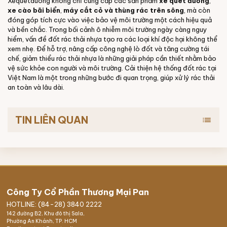
Xequetduong không chỉ cung cấp các sản phẩm
xe quét đường
,
xe cào bãi biển
,
máy cắt cỏ và thùng rác trên sông
, mà còn
đóng góp tích cực vào việc bảo vệ môi trường một cách hiệu quả
và bền chắc. Trong bối cảnh ô nhiễm môi trường ngày càng nguy
hiểm, vấn đề đốt rác thải nhựa tạo ra các loại khí độc hại không thể
xem nhẹ. Để hỗ trợ, nâng cấp công nghệ lò đốt và tăng cường tái
chế, giảm thiểu rác thải nhựa là những giải pháp cần thiết nhằm bảo
vệ sức khỏe con người và môi trường. Cải thiện hệ thống đốt rác tại
Việt Nam là một trong những bước đi quan trọng, giúp xử lý rác thải
an toàn và lâu dài.
TIN LIÊN QUAN
list
Công Ty Cổ Phần Thương Mại Pan
HOTLINE: (84-28) 3840 2222
142 đường B2, Khu đô thị Sala,
Phường An Khánh, TP. HCM