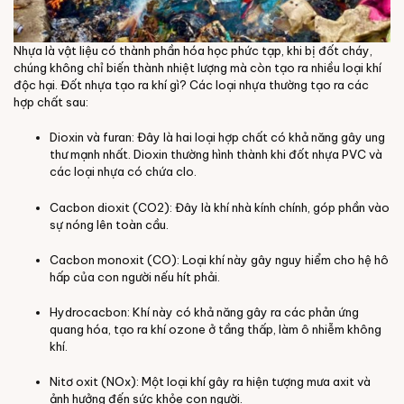
Nhựa là vật liệu có thành phần hóa học phức tạp, khi bị đốt cháy,
chúng không chỉ biến thành nhiệt lượng mà còn tạo ra nhiều loại khí
độc hại.
Đốt nhựa tạo ra khí gì
? Các loại nhựa thường tạo ra các
hợp chất sau:
Dioxin và furan
: Đây là hai loại hợp chất có khả năng gây ung
thư mạnh nhất. Dioxin thường hình thành khi đốt nhựa PVC và
các loại nhựa có chứa clo.
Cacbon dioxit (CO2)
: Đây là khí nhà kính chính, góp phần vào
sự nóng lên toàn cầu.
Cacbon monoxit (CO)
: Loại khí này gây nguy hiểm cho hệ hô
hấp của con người nếu hít phải.
Hydrocacbon
: Khí này có khả năng gây ra các phản ứng
quang hóa, tạo ra khí ozone ở tầng thấp, làm ô nhiễm không
khí.
Nitơ oxit (NOx)
: Một loại khí gây ra hiện tượng mưa axit và
ảnh hưởng đến sức khỏe con người.