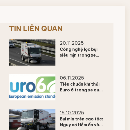
TIN LIÊN QUAN
20.11.2025
Công nghệ lọc bụi
siêu mịn trong xe
quét đường hiện đại
– Giải pháp giảm ô
nhiễm không khí đô
06.11.2025
thị
Tiêu chuẩn khí thải
Euro 6 trong xe quét
đường – xu hướng
xanh của các đô thị
hiện đại
15.10.2025
Bụi mịn trên cao tốc:
Nguy cơ tiềm ẩn và