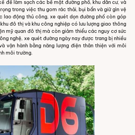
 kế để làm sạch các bề mặt đường phố, khu dân cư, và
ọng trong việc thu gom rác thải, bụi bẩn và giữ gìn vệ
sức lao động thủ công, xe quét dọn đường phố còn góp
 khu đô thị và khu công nghiệp có lưu lượng giao thông
iện mỹ quan đô thị mà còn giảm thiểu các nguy cơ sức
 công nghệ, xe quét đường ngày nay được trang bị nhiều
, và vận hành bằng năng lượng điện thân thiện với môi
inh môi trường.