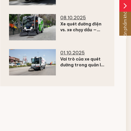
giải pháp từ Dulevo
arrow_forward_ios
Sản phẩm khác
08.10.2025
Xe quét đường điện
vs. xe chạy dầu —
Đâu là lựa chọn tối ưu
cho 2026?
01.10.2025
Vai trò của xe quét
đường trong quản lý
chất lượng không khí
đô thị