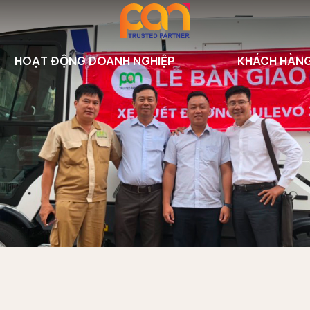
HOẠT ĐỘNG DOANH NGHIỆP
KHÁCH HÀN
 thị | Dulevo
Sự kiện công ty
Dự án tiêu
ưởng | Nilfisk
Hoạt động đào tạo
Khách hàn
iển | Hbarber
Thư viện
t rác trên sông
 lý rác | STG
su | SMETS