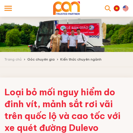
searc
Trang chủ
Góc chuyên gia
Kiến thức chuyên ngành
Loại bỏ mối nguy hiểm do
đinh vít, mảnh sắt rơi vãi
trên quốc lộ và cao tốc với
xe quét đường Dulevo