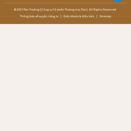
© 2021 Pan Trading (Công ty Cổ phần Thương mại Pan). All Rights Reserved.
Thông báo về quyền riêng tư
Điều khoản & điều kiện
Sitemap