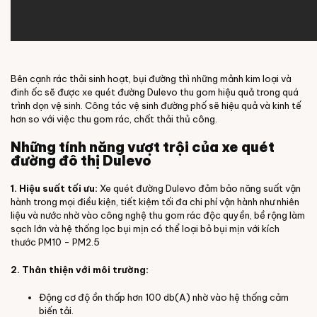
Bên cạnh rác thải sinh hoạt, bụi đường thì những mảnh kim loại và
đinh ốc sẽ được xe quét đường Dulevo thu gom hiệu quả trong quá
trình dọn vệ sinh. Công tác vệ sinh đường phố sẽ hiệu quả và kinh tế
hơn so với việc thu gom rác, chất thải thủ công.
Những tính năng vượt trội của xe quét
đường đô thị Dulevo
1. Hiệu suất tối ưu:
Xe quét đường Dulevo đảm bảo năng suất vận
hành trong mọi điều kiện, tiết kiệm tối đa chi phí vận hành như nhiên
liệu và nước nhờ vào công nghệ thu gom rác độc quyền, bề rộng làm
sạch lớn và hệ thống lọc bụi mịn có thể loại bỏ bụi mịn với kích
thước PM10 - PM2.5
2. Thân thiện với môi trường:
Động cơ độ ồn thấp hơn 100 db(A) nhờ vào hệ thống cảm
biến tải.