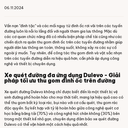
06.11.2024
Vấn nạn "đinh tặc" và các mối nguy từ đinh ốc rơi vãi trên các tuyến
đường luôn là nỗi lo lắng đối với người tham gia lưu thông. Mặc dù
các cơ quan chức năng đã có nhiều biện pháp chế tài cũng như các
chiến dịch ra quân thu gom đinh ốc trên các tuyến đường nhằm giúp
người dân lưu thông an toàn, thông suốt, không xảy ra các sự cố
ngoài ý muốn. Tuy nhiên, để công tác thu gom đinh và vật sắc nhọn
trên các tuyến đường diễn ra hiệu quả hơn, cần phải áp dụng công
nghệ và thiết bị chuyên dụng.
Xe quét đường đa ứng dụng Dulevo - Giải
pháp tối ưu thu gom đinh ốc trên đường
Xe quét đường Dulevo không chỉ được biết đến là một thiết bị vệ
sinh đường phố hoàn hảo cho mọi thời tiết, mang lại hiệu quả cao có
thể thu gom bất kỳ loại rác, bụi nào với cơ cấu quét, thu gom rác
độc quyền.
Sự kết hợp với tỷ lệ hoàn hảo giữa công nghệ quét cơ
học bằng băng tải (70%) và công nghệ hút chân không (30%) bên
trong một thiết kế nhỏ gọn, chuyên dụng đảm bảo xe quét đường
Dulevo có thể vận hành một cách hiệu quả nhất.