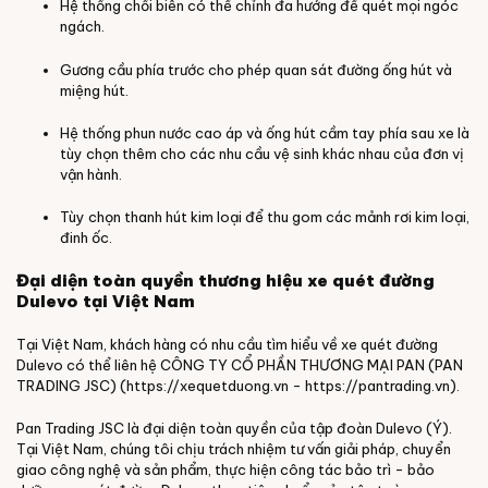
Hệ thống chổi biên có thể chỉnh đa hướng để quét mọi ngóc
ngách.
Gương cầu phía trước cho phép quan sát đường ống hút và
miệng hút.
Hệ thống phun nước cao áp và ống hút cầm tay phía sau xe là
tùy chọn thêm cho các nhu cầu vệ sinh khác nhau của đơn vị
vận hành.
Tùy chọn thanh hút kim loại để thu gom các mảnh rơi kim loại,
đinh ốc.
Đại diện toàn quyền thương hiệu xe quét đường
Dulevo tại Việt Nam
Tại Việt Nam, khách hàng có nhu cầu tìm hiểu về xe quét đường
Dulevo có thể liên hệ CÔNG TY CỔ PHẦN THƯƠNG MẠI PAN (PAN
TRADING JSC) (https://xequetduong.vn - https://pantrading.vn).
Pan Trading JSC là đại diện toàn quyền của tập đoàn Dulevo (Ý).
Tại Việt Nam, chúng tôi chịu trách nhiệm tư vấn giải pháp, chuyển
giao công nghệ và sản phẩm, thực hiện công tác bảo trì - bảo