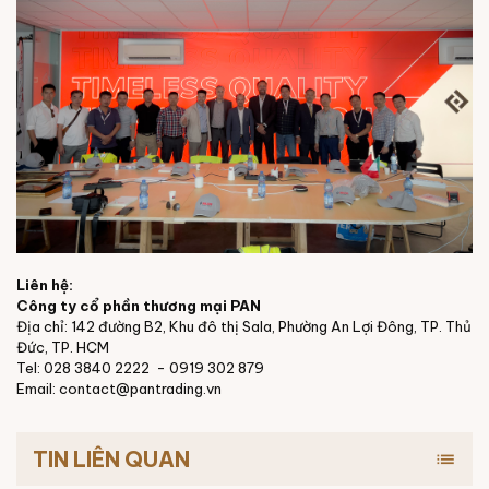
Liên hệ:
Công ty cổ phần thương mại PAN
Địa chỉ: 142 đường B2, Khu đô thị Sala, Phường An Lợi Đông, TP. Thủ
Đức, TP. HCM
Tel: 028 3840 2222 - 0919 302 879
Email: contact@pantrading.vn
TIN LIÊN QUAN
list