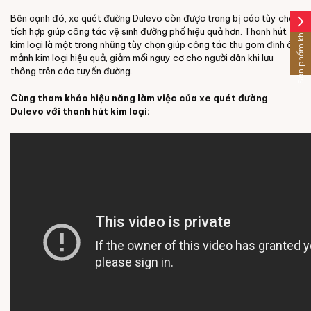
Bên cạnh đó, xe quét đường Dulevo còn được trang bị các tùy chọn
arrow_forward_ios
Sản phẩm khác
tích hợp giúp công tác vệ sinh đường phố hiệu quả hơn. Thanh hút
kim loại là một trong những tùy chọn giúp công tác thu gom đinh ốc,
mảnh kim loại hiệu quả, giảm mối nguy cơ cho người dân khi lưu
thông trên các tuyến đường.
Cùng tham khảo hiệu năng làm việc của xe quét đường
Dulevo với thanh hút kim loại: