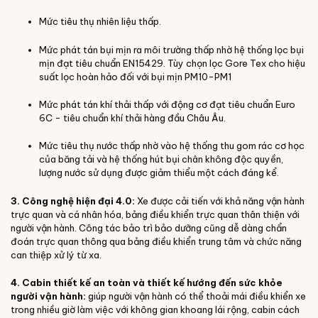
Mức tiêu thụ nhiên liệu thấp.
Mức phát tán bụi mịn ra môi trường thấp nhờ hệ thống lọc bụi
mịn đạt tiêu chuẩn EN15429. Tùy chọn lọc Gore Tex cho hiệu
suất lọc hoàn hảo đối với bụi mịn PM10-PM1
Mức phát tán khí thải thấp với động cơ đạt tiêu chuẩn Euro
6C - tiêu chuẩn khí thải hàng đầu Châu Âu.
Mức tiêu thụ nước thấp nhờ vào hệ thống thu gom rác cơ học
của băng tải và hệ thống hút bụi chân không độc quyền,
lượng nước sử dụng được giảm thiểu một cách đáng kể.
3. Công nghệ hiện đại 4.0:
Xe được cải tiến với khả năng vận hành
trực quan và cá nhân hóa, bảng điều khiển trực quan thân thiện với
người vận hành. Công tác bảo trì bảo dưỡng cũng dễ dàng chẩn
đoán trực quan thông qua bảng điều khiển trung tâm và chức năng
can thiệp xử lý từ xa.
4. Cabin thiết kế an toàn và thiết kế hướng đến sức khỏe
người vận hành:
giúp người vận hành có thể thoải mái điều khiển xe
trong nhiều giờ làm việc với không gian khoang lái rộng, cabin cách