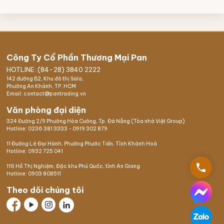
Công Ty Cổ Phần Thương Mại Pan
HOTLINE: (84-28) 3840 2222
142 đường B2, Khu đô thị Sala,
Phường An Khánh, TP. HCM
Email: contact@pantrading.vn
Văn phòng đại diện
324 Đường 2/9 Phường Hòa Cường, Tp. Đà Nẵng (Tòa nhà Việt Group)
Hotline:
0236 381 3333
-
0919 302 879
11 Đường Lê Đại Hành, Phường Phước Tiến, Tỉnh Khánh Hoà
Hotline:
0932 725 041
phone
116 Hồ Thị Nghiệm,
Đặc khu Phú Quốc
, tỉnh An Giang
Hotline:
0903 808511
Theo dõi chúng tôi