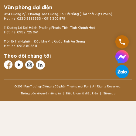
Văn phòng đại diện
324 Đường 2/9 Phường Hòa Cường, Tp. Đà Nẵng (Tòa nhà Việt Group)
Hotline:
0236 381 3333
-
0919 302 879
11 Đường Lê Đại Hành, Phường Phước Tiến, Tỉnh Khánh Hoà
Hotline:
0932 725 041
phone
116 Hồ Thị Nghiệm,
Đặc khu Phú Quốc
, tỉnh An Giang
Hotline:
0903 808511
Theo dõi chúng tôi
© 2021 Pan Trading (Công ty Cổ phần Thương mại Pan). All Rights Reserved.
Thông báo về quyền riêng tư
Điều khoản & điều kiện
Sitemap