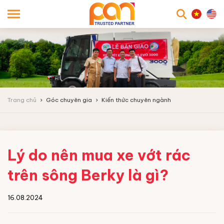
searc
Trang chủ
Góc chuyên gia
Kiến thức chuyên ngành
Lý do nên mua xe vớt rác
trên sông Berky là gì?
16.08.2024