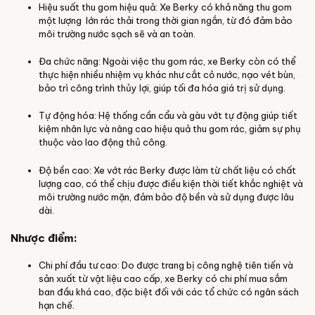
Hiệu suất thu gom hiệu quả: Xe Berky có khả năng thu gom
một lượng lớn rác thải trong thời gian ngắn, từ đó đảm bảo
môi trường nước sạch sẽ và an toàn.
Đa chức năng: Ngoài việc thu gom rác, xe Berky còn có thể
thực hiện nhiều nhiệm vụ khác như cắt cỏ nước, nạo vét bùn,
bảo trì công trình thủy lợi, giúp tối đa hóa giá trị sử dụng.
Tự động hóa: Hệ thống cần cẩu và gàu vớt tự động giúp tiết
kiệm nhân lực và nâng cao hiệu quả thu gom rác, giảm sự phụ
thuộc vào lao động thủ công.
Độ bền cao: Xe vớt rác Berky được làm từ chất liệu có chất
lượng cao, có thể chịu được điều kiện thời tiết khắc nghiệt và
môi trường nước mặn, đảm bảo độ bền và sử dụng được lâu
dài.
Nhược điểm:
Chi phí đầu tư cao: Do được trang bị công nghệ tiên tiến và
sản xuất từ vật liệu cao cấp, xe Berky có chi phí mua sắm
ban đầu khá cao, đặc biệt đối với các tổ chức có ngân sách
hạn chế.