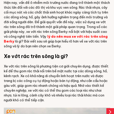
Hiện nay, vấn đề ô nhiễm môi trường nước đang trở thành một thách
thức lớn đối với các đô thị và khu vực ven sông. Rác thải nhựa, cây
cối mục nát và các chất thải sinh hoạt khác ngày càng tích tụ trên
các dòng sông, hồ, gây ảnh hưởng nghiêm trọng đến môi trường và
đời sống người dân. Để giải quyết vấn đề này, việc sử dụng xe vớt
rác trên sông đã trở thành một giải pháp quan trọng. Trong số các
giải pháp này, xe vớt rác trên sông Berky nổi bật với hiệu suất cao
và công nghệ tiên tiến. Vậy
lý do nên mua xe vớt rác trên sông
Berky
là gì? Bài viết sau sẽ giúp bạn hiểu rõ hơn về xe vớt rác trên
sông và lý do bạn nên chọn xe Berky.
Xe vớt rác trên sông là gì?
Xe vớt rác trên sông là phương tiện cơ giới chuyên dụng, được thiết
kế để thu gom rác thải nổi trên bề mặt nước tại các dòng sông, hồ,
kênh rạch. Xe có khả năng di chuyển linh hoạt trên nước và được
trang bị các công cụ tự động hoặc bán tự động, như cần cẩu hoặc
gàu vớt, giúp gom rác nhanh chóng và hiệu quả. Nhờ vào thiết kế
chuyên nghiệp, xe vớt rác có thể thu gom các loại rác như chai
nhựa, túi ni lông, cành cây khô và nhiều loại rác thải khác mà con
người khó có thể tiếp cận.
arrow_forward_ios