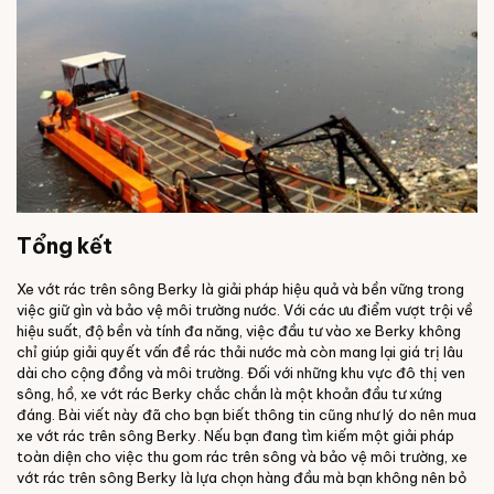
Tổng kết
Xe vớt rác trên sông Berky là giải pháp hiệu quả và bền vững trong
việc giữ gìn và bảo vệ môi trường nước. Với các ưu điểm vượt trội về
hiệu suất, độ bền và tính đa năng, việc đầu tư vào xe Berky không
chỉ giúp giải quyết vấn đề rác thải nước mà còn mang lại giá trị lâu
dài cho cộng đồng và môi trường. Đối với những khu vực đô thị ven
sông, hồ, xe vớt rác Berky chắc chắn là một khoản đầu tư xứng
đáng. Bài viết này đã cho bạn biết thông tin cũng như lý do nên mua
xe vớt rác trên sông Berky. Nếu bạn đang tìm kiếm một giải pháp
toàn diện cho việc thu gom rác trên sông và bảo vệ môi trường, xe
vớt rác trên sông Berky là lựa chọn hàng đầu mà bạn không nên bỏ