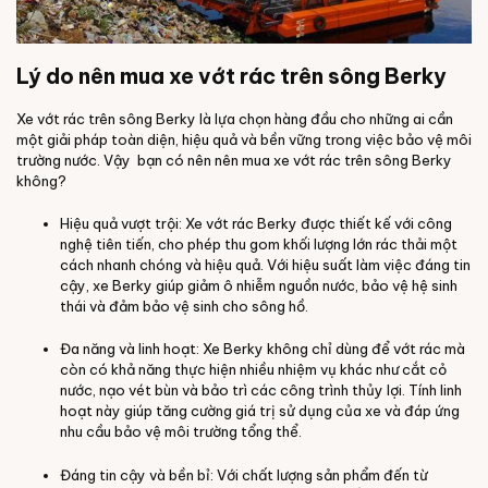
Lý do nên mua xe vớt rác trên sông Berky
Xe vớt rác trên sông Berky là lựa chọn hàng đầu cho những ai cần
một giải pháp toàn diện, hiệu quả và bền vững trong việc bảo vệ môi
trường nước. Vậy bạn có nên nên mua xe vớt rác trên sông Berky
không?
Hiệu quả vượt trội: Xe vớt rác Berky được thiết kế với công
nghệ tiên tiến, cho phép thu gom khối lượng lớn rác thải một
cách nhanh chóng và hiệu quả. Với hiệu suất làm việc đáng tin
cậy, xe Berky giúp giảm ô nhiễm nguồn nước, bảo vệ hệ sinh
thái và đảm bảo vệ sinh cho sông hồ.
Đa năng và linh hoạt: Xe Berky không chỉ dùng để vớt rác mà
còn có khả năng thực hiện nhiều nhiệm vụ khác như cắt cỏ
nước, nạo vét bùn và bảo trì các công trình thủy lợi. Tính linh
hoạt này giúp tăng cường giá trị sử dụng của xe và đáp ứng
nhu cầu bảo vệ môi trường tổng thể.
Đáng tin cậy và bền bỉ: Với chất lượng sản phẩm đến từ