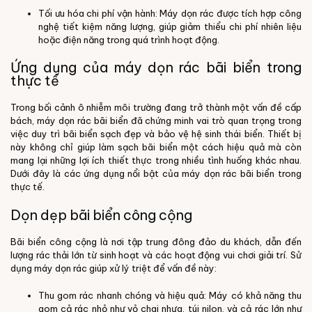
Tối ưu hóa chi phí vận hành: Máy dọn rác được tích hợp công
nghệ tiết kiệm năng lượng, giúp giảm thiểu chi phí nhiên liệu
hoặc điện năng trong quá trình
hoạt động.
Ứng dụng của máy dọn rác bãi biển trong
thực tế
Trong bối cảnh ô nhiễm môi trường đang trở thành một vấn đề cấp
bách, máy dọn rác bãi biển đã chứng minh vai trò quan trọng trong
việc duy trì bãi biển sạch đẹp và bảo vệ hệ sinh thái biển. Thiết bị
này không chỉ giúp làm sạch bãi biển một cách hiệu quả mà còn
mang lại những lợi ích thiết thực trong nhiều tình huống khác nhau.
Dưới đây là các ứng dụng nổi bật của máy dọn rác bãi biển trong
thực tế.
Dọn dẹp bãi biển công cộng
Bãi biển công cộng là nơi tập trung đông đảo du khách, dẫn đến
lượng rác thải lớn từ sinh hoạt và các hoạt động vui chơi giải trí. Sử
dụng máy dọn rác giúp xử lý triệt để vấn đề này:
Thu gom rác nhanh chóng và hiệu quả: Máy có khả năng thu
gom cả rác nhỏ như vỏ chai nhựa, túi nilon, và cả rác lớn như