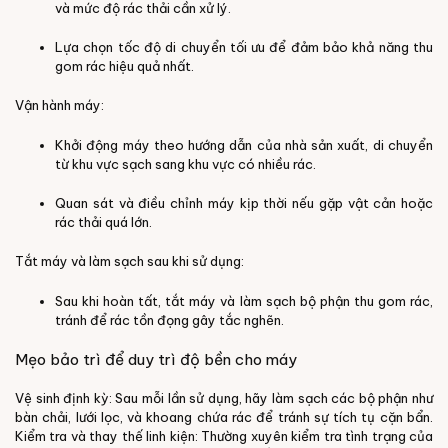
và mức độ rác thải cần xử lý.
Lựa chọn tốc độ di chuyển tối ưu để đảm bảo khả năng thu
gom rác hiệu quả nhất.
Vận hành máy:
Khởi động máy theo hướng dẫn của nhà sản xuất, di chuyển
từ khu vực sạch sang khu vực có nhiều rác.
Quan sát và điều chỉnh máy kịp thời nếu gặp vật cản hoặc
rác thải quá lớn.
Tắt máy và làm sạch sau khi sử dụng:
Sau khi hoàn tất, tắt máy và làm sạch bộ phận thu gom rác,
tránh để rác tồn đọng gây tắc nghẽn.
Mẹo bảo trì để duy trì độ bền cho máy
Vệ sinh định kỳ:
Sau mỗi lần sử dụng, hãy làm sạch các bộ phận như
bàn chải, lưới lọc, và khoang chứa rác để tránh sự tích tụ cặn bẩn.
Kiểm tra và thay thế linh kiện:
Thường xuyên kiểm tra tình trạng của