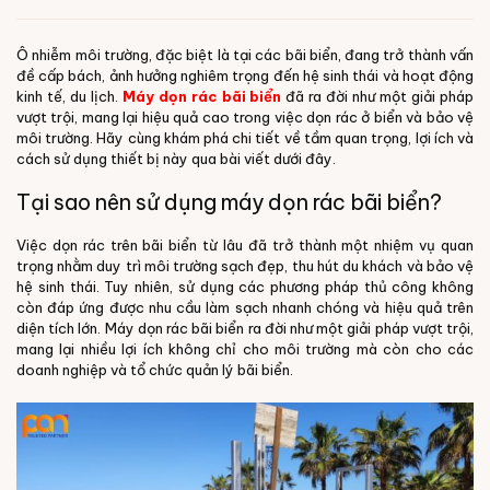
Ô nhiễm môi trường, đặc biệt là tại các bãi biển, đang trở thành vấn
đề cấp bách, ảnh hưởng nghiêm trọng đến hệ sinh thái và hoạt động
kinh tế, du lịch.
Máy dọn rác bãi biển
đã ra đời như một giải pháp
vượt trội, mang lại hiệu quả cao trong việc dọn rác ở biển và bảo vệ
môi trường. Hãy cùng khám phá chi tiết về tầm quan trọng, lợi ích và
cách sử dụng thiết bị này qua bài viết dưới đây.
Tại sao nên sử dụng máy dọn rác bãi biển?
Việc dọn rác trên bãi biển từ lâu đã trở thành một nhiệm vụ quan
trọng nhằm duy trì môi trường sạch đẹp, thu hút du khách và bảo vệ
hệ sinh thái. Tuy nhiên, sử dụng các phương pháp thủ công không
còn đáp ứng được nhu cầu làm sạch nhanh chóng và hiệu quả trên
diện tích lớn. Máy dọn rác bãi biển ra đời như một giải pháp vượt trội,
mang lại nhiều lợi ích không chỉ cho môi trường mà còn cho các
doanh nghiệp và tổ chức quản lý bãi biển.