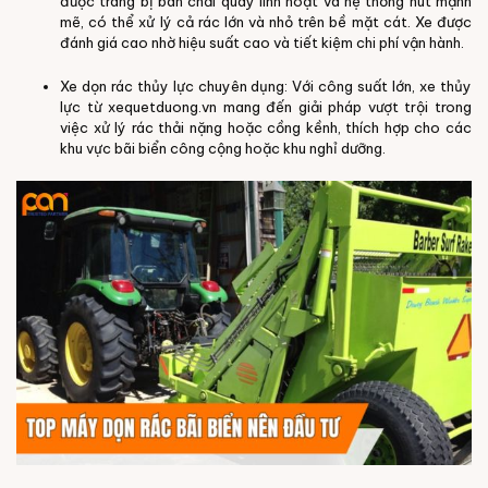
được trang bị bàn chải quay linh hoạt và hệ thống hút mạnh
mẽ, có thể xử lý cả rác lớn và nhỏ trên bề mặt cát. Xe được
đánh giá cao nhờ hiệu suất cao và tiết kiệm chi phí vận hành.
Xe dọn rác thủy lực chuyên dụng: Với công suất lớn, xe thủy
lực từ xequetduong.vn mang đến giải pháp vượt trội trong
việc xử lý rác thải nặng hoặc cồng kềnh, thích hợp cho các
khu vực bãi biển công cộng hoặc khu nghỉ dưỡng.