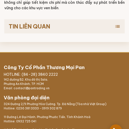
không chỉ giúp tiết kiệm chi phí mà còn thúc đẩy sự phát triển bền
vững cho các khu vực ven biển.
TIN LIÊN QUAN
list
Công Ty Cổ Phần Thương Mại Pan
HOTLINE: (84-28) 3840 2222
142 đường B2, Khu đô thị Sala,
Phường An Khánh, TP. HCM
Email: contact@pantrading.vn
Văn phòng đại diện
324 Đường 2/9 Phường Hòa Cường, Tp. Đà Nẵng (Tòa nhà Việt Group)
Hotline:
0236 381 3333
-
0919 302 879
11 Đường Lê Đại Hành, Phường Phước Tiến, Tỉnh Khánh Hoà
Hotline:
0932 725 041