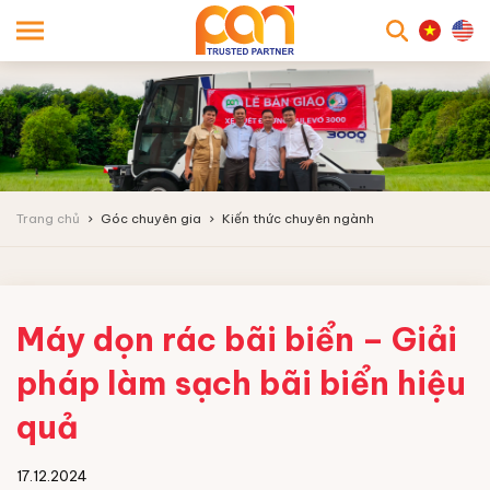
searc
Trang chủ
Góc chuyên gia
Kiến thức chuyên ngành
Máy dọn rác bãi biển – Giải
pháp làm sạch bãi biển hiệu
quả
17.12.2024