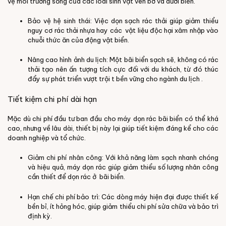
vệ môi trường sống của các loài sinh vật ven bờ và dưới biển.
Bảo vệ hệ sinh thái: Việc dọn sạch rác thải giúp giảm thiểu
nguy cơ rác thải nhựa hay các vật liệu độc hại xâm nhập vào
chuỗi thức ăn của động vật biển.
Nâng cao hình ảnh du lịch: Một bãi biển sạch sẽ, không có rác
thải tạo nên ấn tượng tích cực đối với du khách, từ đó thúc
đẩy sự phát triển vượt trội t bền vững cho ngành du lịch .
Tiết kiệm chi phí dài hạn
Mặc dù chi phí đầu tư ban đầu cho máy dọn rác bãi biển có thể khá
cao, nhưng về lâu dài, thiết bị này lại giúp tiết kiệm đáng kể cho các
doanh nghiệp và tổ chức.
Giảm chi phí nhân công: Với khả năng làm sạch nhanh chóng
và hiệu quả, máy dọn rác giúp giảm thiểu số lượng nhân công
cần thiết để dọn rác ở bãi biển.
Hạn chế chi phí bảo trì: Các dòng máy hiện đại được thiết kế
bền bỉ, ít hỏng hóc, giúp giảm thiểu chi phí sửa chữa và bảo trì
định kỳ.