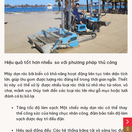
Hiệu quả tốt hơn nhiều so với phương pháp thủ công
Máy dọn rác bãi biển có khả năng hoạt động liên tục trên diện tích
lớn, giúp thu gom được lượng rác đáng kể trong thời gian ngắn. Thiết
bị này có thể xử lý được nhiều loại rác thải từ nhỏ như túi nilon, vỏ
chai, mảnh vụn thủy tinh đến các loại rác lớn như gỗ mục hoặc lưới
đánh cá bị bỏ lại.
Tăng tốc độ làm sạch: Một chiếc máy dọn rác có thể thay
thế công sức của hàng chục nhân công, đảm bảo tiến độ làm
sạch được duy trì đều đặn.
arrow_forward_ios
Hiệu quả đồng đều: Các hệ thống băng tải và sàng lọc được