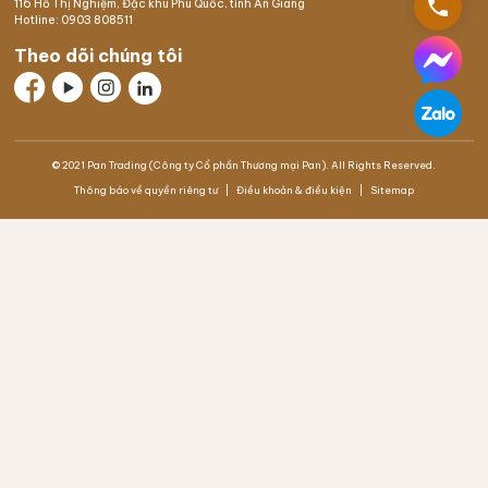
phone
116 Hồ Thị Nghiệm,
Đặc khu Phú Quốc
, tỉnh An Giang
Hotline:
0903 808511
Theo dõi chúng tôi
© 2021 Pan Trading (Công ty Cổ phần Thương mại Pan). All Rights Reserved.
Thông báo về quyền riêng tư
Điều khoản & điều kiện
Sitemap