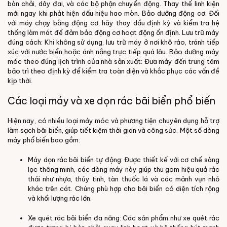
bàn chải, dây đai, và các bộ phận chuyển động. Thay thế linh kiện
mới ngay khi phát hiện dấu hiệu hao mòn.
Bảo dưỡng động cơ:
Đối
với máy chạy bằng động cơ, hãy thay dầu định kỳ và kiểm tra hệ
thống làm mát để đảm bảo động cơ hoạt động ổn định.
Lưu trữ máy
đúng cách:
Khi không sử dụng, lưu trữ máy ở nơi khô ráo, tránh tiếp
xúc với nước biển hoặc ánh nắng trực tiếp quá lâu.
Bảo dưỡng máy
móc theo đúng lịch trình của nhà sản xuất:
Đưa máy đến trung tâm
bảo trì theo định kỳ để kiểm tra toàn diện và khắc phục các vấn đề
kịp thời.
Các loại máy và xe dọn rác bãi biển phổ biến
Hiện nay, có nhiều loại máy móc và phương tiện chuyên dụng hỗ trợ
làm sạch bãi biển, giúp tiết kiệm thời gian và công sức. Một số dòng
máy phổ biến bao gồm:
Máy dọn rác bãi biển tự động: Được thiết kế với cơ chế sàng
lọc thông minh, các dòng máy này giúp thu gom hiệu quả rác
thải như nhựa, thủy tinh, tàn thuốc lá và các mảnh vụn nhỏ
khác trên cát. Chúng phù hợp cho bãi biển có diện tích rộng
và khối lượng rác lớn.
Xe quét rác bãi biển đa năng: Các sản phẩm như xe quét rác