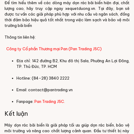
Để tìm hiểu thêm về các dòng máy dọn rác bãi biển hiện đại, chất
lượng cao, hãy truy cập ngay
xequetduong.vn
. Tại đây, bạn sẽ
được tư vấn các giải pháp phù hợp với nhu cầu và ngân sách, đồng
thời đảm bảo hiệu quả tốt nhất trong việc làm sạch và bảo vệ môi
trường bãi biển
Thông tin liên hệ:
C
ông ty Cổ phần Thương mại Pan (Pan Trading JSC)
Địa chỉ: 142 đường B2, Khu đô thị Sala, Phường An Lợi Đông,
TP. Thủ Đức, TP. HCM
Hotline: (84-28) 3840 2222
Email: contact@pantrading.vn
Fanpage:
Pan Trading
JSC.
Kết luận
Máy dọn rác bãi biển là giải pháp tối ưu giúp dọn rác biển, bảo vệ
môi trường và nâng cao chất lượng cảnh quan. Đầu tư thiết bị này