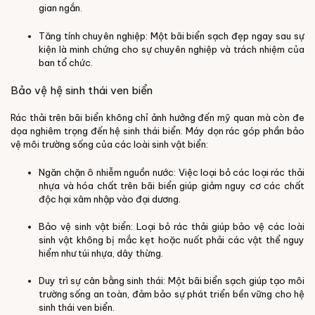
gian ngắn.
Tăng tính chuyên nghiệp: Một bãi biển sạch đẹp ngay sau sự
kiện là minh chứng cho sự chuyên nghiệp và trách nhiệm của
ban tổ chức.
Bảo vệ hệ sinh thái ven biển
Rác thải trên bãi biển không chỉ ảnh hưởng đến mỹ quan mà còn đe
dọa nghiêm trọng đến hệ sinh thái biển. Máy dọn rác góp phần bảo
vệ môi trường sống của các loài sinh vật biển:
Ngăn chặn ô nhiễm nguồn nước: Việc loại bỏ các loại rác thải
nhựa và hóa chất trên bãi biển giúp giảm nguy cơ các chất
độc hại xâm nhập vào đại dương.
Bảo vệ sinh vật biển: Loại bỏ rác thải giúp bảo vệ các loài
sinh vật không bị mắc kẹt hoặc nuốt phải các vật thể nguy
hiểm như túi nhựa, dây thừng.
Duy trì sự cân bằng sinh thái: Một bãi biển sạch giúp tạo môi
trường sống an toàn, đảm bảo sự phát triển bền vững cho hệ
sinh thái ven biển.