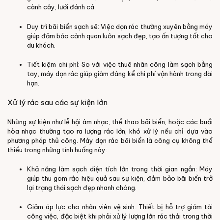
cành cây, lưới đánh cá.
Duy trì bãi biển sạch sẽ: Việc dọn rác thường xuyên bằng máy
giúp đảm bảo cảnh quan luôn sạch đẹp, tạo ấn tượng tốt cho
du khách.
Tiết kiệm chi phí: So với việc thuê nhân công làm sạch bằng
tay, máy dọn rác giúp giảm đáng kể chi phí vận hành trong dài
hạn.
Xử lý rác sau các sự kiện lớn
Những sự kiện như lễ hội âm nhạc, thể thao bãi biển, hoặc các buổi
hòa nhạc thường tạo ra lượng rác lớn, khó xử lý nếu chỉ dựa vào
phương pháp thủ công. Máy dọn rác bãi biển là công cụ không thể
thiếu trong những tình huống này:
Khả năng làm sạch diện tích lớn trong thời gian ngắn: Máy
giúp thu gom rác hiệu quả sau sự kiện, đảm bảo bãi biển trở
lại trạng thái sạch đẹp nhanh chóng.
Giảm áp lực cho nhân viên vệ sinh: Thiết bị hỗ trợ giảm tải
công việc, đặc biệt khi phải xử lý lượng lớn rác thải trong thời