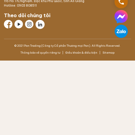
phone
116 Hồ Thị Nghiệm,
Đặc khu Phú Quốc
, tỉnh An Giang
Hotline:
0903 808511
Theo dõi chúng tôi
© 2021 Pan Trading (Công ty Cổ phần Thương mại Pan). All Rights Reserved.
Thông báo về quyền riêng tư
Điều khoản & điều kiện
Sitemap