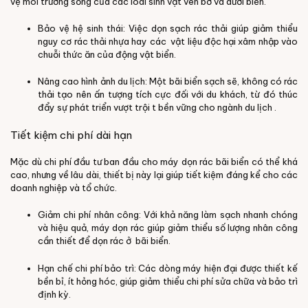
vệ môi trường sống của các loài sinh vật ven bờ và dưới biển.
Bảo vệ hệ sinh thái: Việc dọn sạch rác thải giúp giảm thiểu
nguy cơ rác thải nhựa hay các vật liệu độc hại xâm nhập vào
chuỗi thức ăn của động vật biển.
Nâng cao hình ảnh du lịch: Một bãi biển sạch sẽ, không có rác
thải tạo nên ấn tượng tích cực đối với du khách, từ đó thúc
đẩy sự phát triển vượt trội t bền vững cho ngành du lịch .
Tiết kiệm chi phí dài hạn
Mặc dù chi phí đầu tư ban đầu cho máy dọn rác bãi biển có thể khá
cao, nhưng về lâu dài, thiết bị này lại giúp tiết kiệm đáng kể cho các
doanh nghiệp và tổ chức.
Giảm chi phí nhân công: Với khả năng làm sạch nhanh chóng
và hiệu quả, máy dọn rác giúp giảm thiểu số lượng nhân công
cần thiết để dọn rác ở bãi biển.
Hạn chế chi phí bảo trì: Các dòng máy hiện đại được thiết kế
bền bỉ, ít hỏng hóc, giúp giảm thiểu chi phí sửa chữa và bảo trì
định kỳ.