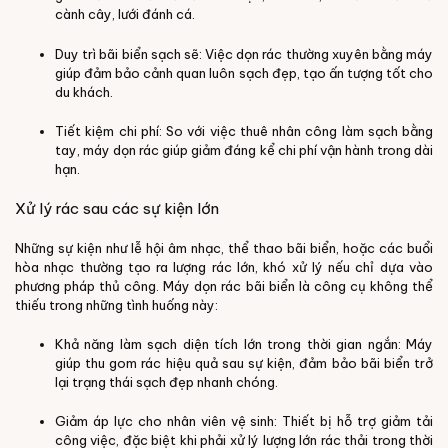
cành cây, lưới đánh cá.
Duy trì bãi biển sạch sẽ: Việc dọn rác thường xuyên bằng máy
giúp đảm bảo cảnh quan luôn sạch đẹp, tạo ấn tượng tốt cho
du khách.
Tiết kiệm chi phí: So với việc thuê nhân công làm sạch bằng
tay, máy dọn rác giúp giảm đáng kể chi phí vận hành trong dài
hạn.
Xử lý rác sau các sự kiện lớn
Những sự kiện như lễ hội âm nhạc, thể thao bãi biển, hoặc các buổi
hòa nhạc thường tạo ra lượng rác lớn, khó xử lý nếu chỉ dựa vào
phương pháp thủ công. Máy dọn rác bãi biển là công cụ không thể
thiếu trong những tình huống này:
Khả năng làm sạch diện tích lớn trong thời gian ngắn: Máy
giúp thu gom rác hiệu quả sau sự kiện, đảm bảo bãi biển trở
lại trạng thái sạch đẹp nhanh chóng.
Giảm áp lực cho nhân viên vệ sinh: Thiết bị hỗ trợ giảm tải
công việc, đặc biệt khi phải xử lý lượng lớn rác thải trong thời