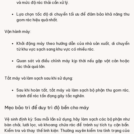
và mức độ rác thải cần xử lý.
Lựa chọn tốc độ di chuyển tối ưu để đảm bảo khả năng thu
gom rác hiệu quả nhất.
Vận hành máy:
Khởi động máy theo hướng dẫn của nhà sản xuất, di chuyển
từ khu vực sạch sang khu vực có nhiều rác.
Quan sát và điều chỉnh máy kịp thời nếu gặp vật cản hoặc
rác thải quá lớn.
Tắt máy và làm sạch sau khi sử dụng:
Sau khi hoàn tất, tắt máy và làm sạch bộ phận thu gom rác,
tránh để rác tồn đọng gây tắc nghẽn.
Mẹo bảo trì để duy trì độ bền cho máy
Vệ sinh định kỳ:
Sau mỗi lần sử dụng, hãy làm sạch các bộ phận như
bàn chải, lưới lọc, và khoang chứa rác để tránh sự tích tụ cặn bẩn.
Kiểm tra và thay thế linh kiện:
Thường xuyên kiểm tra tình trạng của