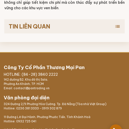
không chỉ giúp tiết kiệm chi phí mà còn thúc đẩy sự phát triển bền
vững cho các khu vực ven biển.
TIN LIÊN QUAN
list
Công Ty Cổ Phần Thương Mại Pan
HOTLINE: (84-28) 3840 2222
142 đường B2, Khu đô thị Sala,
Phường An Khánh, TP. HCM
Email: contact@pantrading.vn
Văn phòng đại diện
324 Đường 2/9 Phường Hòa Cường, Tp. Đà Nẵng (Tòa nhà Việt Group)
Hotline:
0236 381 3333
-
0919 302 879
11 Đường Lê Đại Hành, Phường Phước Tiến, Tỉnh Khánh Hoà
Hotline:
0932 725 041