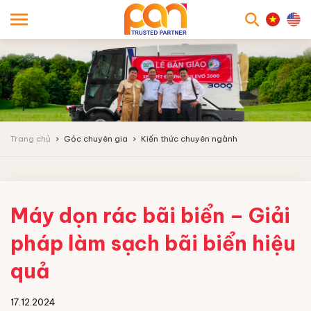
searc
Trang chủ
Góc chuyên gia
Kiến thức chuyên ngành
Máy dọn rác bãi biển – Giải
pháp làm sạch bãi biển hiệu
quả
17.12.2024