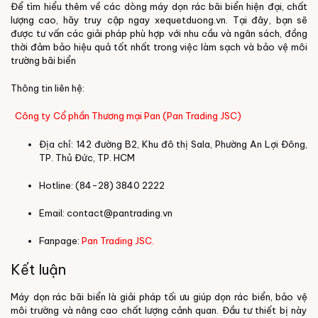
Để tìm hiểu thêm về các dòng máy dọn rác bãi biển hiện đại, chất
lượng cao, hãy truy cập ngay
xequetduong.vn
. Tại đây, bạn sẽ
được tư vấn các giải pháp phù hợp với nhu cầu và ngân sách, đồng
thời đảm bảo hiệu quả tốt nhất trong việc làm sạch và bảo vệ môi
trường bãi biển
Thông tin liên hệ:
C
ông ty Cổ phần Thương mại Pan (Pan Trading JSC)
Địa chỉ: 142 đường B2, Khu đô thị Sala, Phường An Lợi Đông,
TP. Thủ Đức, TP. HCM
Hotline: (84-28) 3840 2222
Email: contact@pantrading.vn
Fanpage:
Pan Trading
JSC.
Kết luận
Máy dọn rác bãi biển là giải pháp tối ưu giúp dọn rác biển, bảo vệ
môi trường và nâng cao chất lượng cảnh quan. Đầu tư thiết bị này