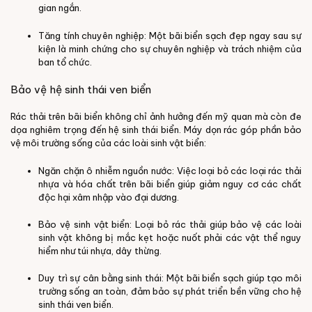
gian ngắn.
Tăng tính chuyên nghiệp: Một bãi biển sạch đẹp ngay sau sự
kiện là minh chứng cho sự chuyên nghiệp và trách nhiệm của
ban tổ chức.
Bảo vệ hệ sinh thái ven biển
Rác thải trên bãi biển không chỉ ảnh hưởng đến mỹ quan mà còn đe
dọa nghiêm trọng đến hệ sinh thái biển. Máy dọn rác góp phần bảo
vệ môi trường sống của các loài sinh vật biển:
Ngăn chặn ô nhiễm nguồn nước: Việc loại bỏ các loại rác thải
nhựa và hóa chất trên bãi biển giúp giảm nguy cơ các chất
độc hại xâm nhập vào đại dương.
Bảo vệ sinh vật biển: Loại bỏ rác thải giúp bảo vệ các loài
sinh vật không bị mắc kẹt hoặc nuốt phải các vật thể nguy
hiểm như túi nhựa, dây thừng.
Duy trì sự cân bằng sinh thái: Một bãi biển sạch giúp tạo môi
trường sống an toàn, đảm bảo sự phát triển bền vững cho hệ
sinh thái ven biển.