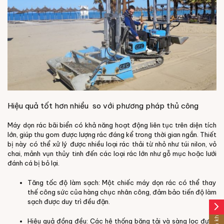
Hiệu quả tốt hơn nhiều so với phương pháp thủ công
Máy dọn rác bãi biển có khả năng hoạt động liên tục trên diện tích
lớn, giúp thu gom được lượng rác đáng kể trong thời gian ngắn. Thiết
bị này có thể xử lý được nhiều loại rác thải từ nhỏ như túi nilon, vỏ
chai, mảnh vụn thủy tinh đến các loại rác lớn như gỗ mục hoặc lưới
đánh cá bị bỏ lại.
Tăng tốc độ làm sạch: Một chiếc máy dọn rác có thể thay
thế công sức của hàng chục nhân công, đảm bảo tiến độ làm
sạch được duy trì đều đặn.
arrow_forward_ios
Hiệu quả đồng đều: Các hệ thống băng tải và sàng lọc được