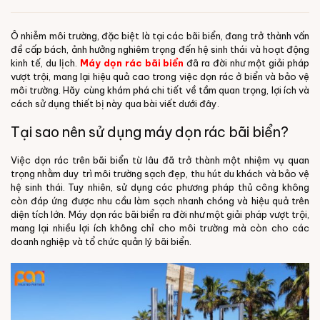
Ô nhiễm môi trường, đặc biệt là tại các bãi biển, đang trở thành vấn
đề cấp bách, ảnh hưởng nghiêm trọng đến hệ sinh thái và hoạt động
kinh tế, du lịch.
Máy dọn rác bãi biển
đã ra đời như một giải pháp
vượt trội, mang lại hiệu quả cao trong việc dọn rác ở biển và bảo vệ
môi trường. Hãy cùng khám phá chi tiết về tầm quan trọng, lợi ích và
cách sử dụng thiết bị này qua bài viết dưới đây.
Tại sao nên sử dụng máy dọn rác bãi biển?
Việc dọn rác trên bãi biển từ lâu đã trở thành một nhiệm vụ quan
trọng nhằm duy trì môi trường sạch đẹp, thu hút du khách và bảo vệ
hệ sinh thái. Tuy nhiên, sử dụng các phương pháp thủ công không
còn đáp ứng được nhu cầu làm sạch nhanh chóng và hiệu quả trên
diện tích lớn. Máy dọn rác bãi biển ra đời như một giải pháp vượt trội,
mang lại nhiều lợi ích không chỉ cho môi trường mà còn cho các
doanh nghiệp và tổ chức quản lý bãi biển.