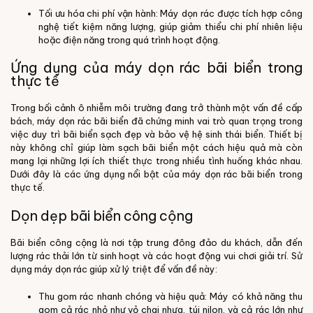
Tối ưu hóa chi phí vận hành: Máy dọn rác được tích hợp công
nghệ tiết kiệm năng lượng, giúp giảm thiểu chi phí nhiên liệu
hoặc điện năng trong quá trình
hoạt động.
Ứng dụng của máy dọn rác bãi biển trong
thực tế
Trong bối cảnh ô nhiễm môi trường đang trở thành một vấn đề cấp
bách, máy dọn rác bãi biển đã chứng minh vai trò quan trọng trong
việc duy trì bãi biển sạch đẹp và bảo vệ hệ sinh thái biển. Thiết bị
này không chỉ giúp làm sạch bãi biển một cách hiệu quả mà còn
mang lại những lợi ích thiết thực trong nhiều tình huống khác nhau.
Dưới đây là các ứng dụng nổi bật của máy dọn rác bãi biển trong
thực tế.
Dọn dẹp bãi biển công cộng
Bãi biển công cộng là nơi tập trung đông đảo du khách, dẫn đến
lượng rác thải lớn từ sinh hoạt và các hoạt động vui chơi giải trí. Sử
dụng máy dọn rác giúp xử lý triệt để vấn đề này:
Thu gom rác nhanh chóng và hiệu quả: Máy có khả năng thu
gom cả rác nhỏ như vỏ chai nhựa, túi nilon, và cả rác lớn như