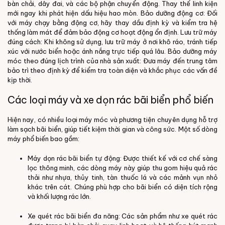
bàn chải, dây đai, và các bộ phận chuyển động. Thay thế linh kiện
mới ngay khi phát hiện dấu hiệu hao mòn.
Bảo dưỡng động cơ:
Đối
với máy chạy bằng động cơ, hãy thay dầu định kỳ và kiểm tra hệ
thống làm mát để đảm bảo động cơ hoạt động ổn định.
Lưu trữ máy
đúng cách:
Khi không sử dụng, lưu trữ máy ở nơi khô ráo, tránh tiếp
xúc với nước biển hoặc ánh nắng trực tiếp quá lâu.
Bảo dưỡng máy
móc theo đúng lịch trình của nhà sản xuất:
Đưa máy đến trung tâm
bảo trì theo định kỳ để kiểm tra toàn diện và khắc phục các vấn đề
kịp thời.
Các loại máy và xe dọn rác bãi biển phổ biến
Hiện nay, có nhiều loại máy móc và phương tiện chuyên dụng hỗ trợ
làm sạch bãi biển, giúp tiết kiệm thời gian và công sức. Một số dòng
máy phổ biến bao gồm:
Máy dọn rác bãi biển tự động: Được thiết kế với cơ chế sàng
lọc thông minh, các dòng máy này giúp thu gom hiệu quả rác
thải như nhựa, thủy tinh, tàn thuốc lá và các mảnh vụn nhỏ
khác trên cát. Chúng phù hợp cho bãi biển có diện tích rộng
và khối lượng rác lớn.
Xe quét rác bãi biển đa năng: Các sản phẩm như xe quét rác