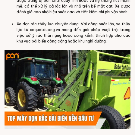
được trang bị bàn chải quay linh hoạt và hệ thống hút mạnh
mẽ, có thể xử lý cả rác lớn và nhỏ trên bề mặt cát. Xe được
đánh giá cao nhờ hiệu suất cao và tiết kiệm chi phí vận hành.
Xe dọn rác thủy lực chuyên dụng: Với công suất lớn, xe thủy
lực từ xequetduong.vn mang đến giải pháp vượt trội trong
việc xử lý rác thải nặng hoặc cồng kềnh, thích hợp cho các
khu vực bãi biển công cộng hoặc khu nghỉ dưỡng.