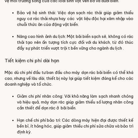
vệ môi trường sống của các loài sinh vật ven bờ và dưới biển.
Bảo vệ hệ sinh thái: Việc dọn sạch rác thải giúp giảm thiểu
nguy cơ rác thải nhựa hay các vật liệu độc hại xâm nhập vào
chuỗi thức ăn của động vật biển.
Nâng cao hình ảnh du lịch: Một bãi biển sạch sẽ, không có rác
thải tạo nên ấn tượng tích cực đối với du khách, từ đó thúc
đẩy sự phát triển vượt trội t bền vững cho ngành du lịch .
Tiết kiệm chi phí dài hạn
Mặc dù chi phí đầu tư ban đầu cho máy dọn rác bãi biển có thể khá
cao, nhưng về lâu dài, thiết bị này lại giúp tiết kiệm đáng kể cho các
doanh nghiệp và tổ chức.
Giảm chi phí nhân công: Với khả năng làm sạch nhanh chóng
và hiệu quả, máy dọn rác giúp giảm thiểu số lượng nhân công
cần thiết để dọn rác ở bãi biển.
Hạn chế chi phí bảo trì: Các dòng máy hiện đại được thiết kế
bền bỉ, ít hỏng hóc, giúp giảm thiểu chi phí sửa chữa và bảo trì
định kỳ.