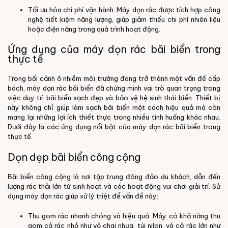
Tối ưu hóa chi phí vận hành: Máy dọn rác được tích hợp công
nghệ tiết kiệm năng lượng, giúp giảm thiểu chi phí nhiên liệu
hoặc điện năng trong quá trình
hoạt động.
Ứng dụng của máy dọn rác bãi biển trong
thực tế
Trong bối cảnh ô nhiễm môi trường đang trở thành một vấn đề cấp
bách, máy dọn rác bãi biển đã chứng minh vai trò quan trọng trong
việc duy trì bãi biển sạch đẹp và bảo vệ hệ sinh thái biển. Thiết bị
này không chỉ giúp làm sạch bãi biển một cách hiệu quả mà còn
mang lại những lợi ích thiết thực trong nhiều tình huống khác nhau.
Dưới đây là các ứng dụng nổi bật của máy dọn rác bãi biển trong
thực tế.
Dọn dẹp bãi biển công cộng
Bãi biển công cộng là nơi tập trung đông đảo du khách, dẫn đến
lượng rác thải lớn từ sinh hoạt và các hoạt động vui chơi giải trí. Sử
dụng máy dọn rác giúp xử lý triệt để vấn đề này:
Thu gom rác nhanh chóng và hiệu quả: Máy có khả năng thu
gom cả rác nhỏ như vỏ chai nhựa, túi nilon, và cả rác lớn như