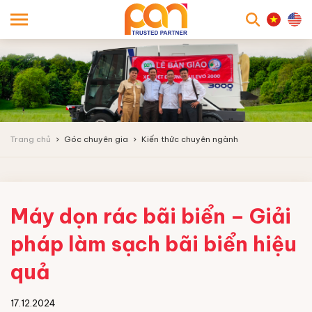
searc
Trang chủ
Góc chuyên gia
Kiến thức chuyên ngành
Máy dọn rác bãi biển – Giải
pháp làm sạch bãi biển hiệu
quả
17.12.2024