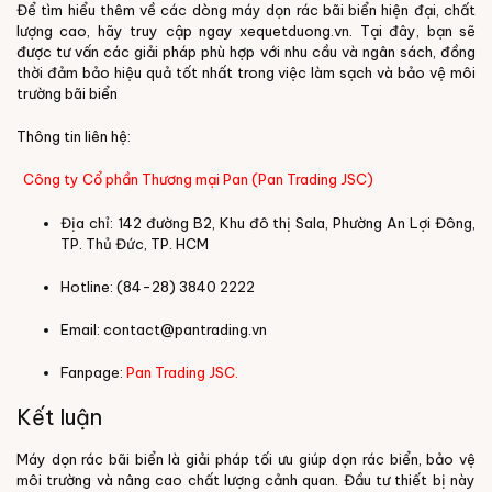
Để tìm hiểu thêm về các dòng máy dọn rác bãi biển hiện đại, chất
lượng cao, hãy truy cập ngay
xequetduong.vn
. Tại đây, bạn sẽ
được tư vấn các giải pháp phù hợp với nhu cầu và ngân sách, đồng
thời đảm bảo hiệu quả tốt nhất trong việc làm sạch và bảo vệ môi
trường bãi biển
Thông tin liên hệ:
C
ông ty Cổ phần Thương mại Pan (Pan Trading JSC)
Địa chỉ: 142 đường B2, Khu đô thị Sala, Phường An Lợi Đông,
TP. Thủ Đức, TP. HCM
Hotline: (84-28) 3840 2222
Email: contact@pantrading.vn
Fanpage:
Pan Trading
JSC.
Kết luận
Máy dọn rác bãi biển là giải pháp tối ưu giúp dọn rác biển, bảo vệ
môi trường và nâng cao chất lượng cảnh quan. Đầu tư thiết bị này