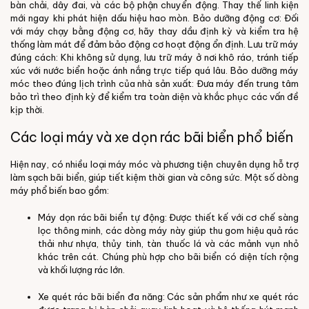
bàn chải, dây đai, và các bộ phận chuyển động. Thay thế linh kiện
mới ngay khi phát hiện dấu hiệu hao mòn.
Bảo dưỡng động cơ:
Đối
với máy chạy bằng động cơ, hãy thay dầu định kỳ và kiểm tra hệ
thống làm mát để đảm bảo động cơ hoạt động ổn định.
Lưu trữ máy
đúng cách:
Khi không sử dụng, lưu trữ máy ở nơi khô ráo, tránh tiếp
xúc với nước biển hoặc ánh nắng trực tiếp quá lâu.
Bảo dưỡng máy
móc theo đúng lịch trình của nhà sản xuất:
Đưa máy đến trung tâm
bảo trì theo định kỳ để kiểm tra toàn diện và khắc phục các vấn đề
kịp thời.
Các loại máy và xe dọn rác bãi biển phổ biến
Hiện nay, có nhiều loại máy móc và phương tiện chuyên dụng hỗ trợ
làm sạch bãi biển, giúp tiết kiệm thời gian và công sức. Một số dòng
máy phổ biến bao gồm:
Máy dọn rác bãi biển tự động: Được thiết kế với cơ chế sàng
lọc thông minh, các dòng máy này giúp thu gom hiệu quả rác
thải như nhựa, thủy tinh, tàn thuốc lá và các mảnh vụn nhỏ
khác trên cát. Chúng phù hợp cho bãi biển có diện tích rộng
và khối lượng rác lớn.
Xe quét rác bãi biển đa năng: Các sản phẩm như xe quét rác