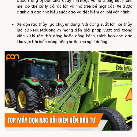
được trang bị bàn chải quay linh hoạt và hệ thống hút mạnh
mẽ, có thể xử lý cả rác lớn và nhỏ trên bề mặt cát. Xe được
đánh giá cao nhờ hiệu suất cao và tiết kiệm chi phí vận hành.
Xe dọn rác thủy lực chuyên dụng: Với công suất lớn, xe thủy
lực từ xequetduong.vn mang đến giải pháp vượt trội trong
việc xử lý rác thải nặng hoặc cồng kềnh, thích hợp cho các
khu vực bãi biển công cộng hoặc khu nghỉ dưỡng.