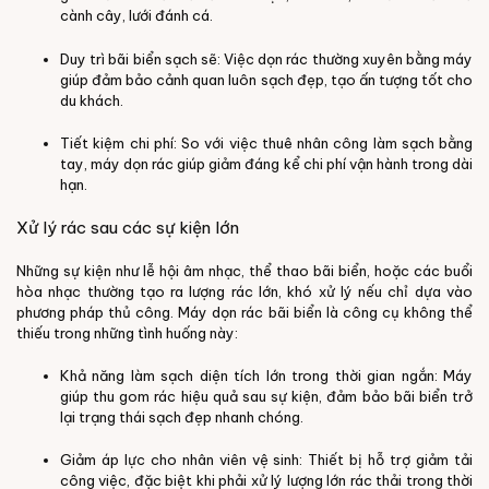
cành cây, lưới đánh cá.
Duy trì bãi biển sạch sẽ: Việc dọn rác thường xuyên bằng máy
giúp đảm bảo cảnh quan luôn sạch đẹp, tạo ấn tượng tốt cho
du khách.
Tiết kiệm chi phí: So với việc thuê nhân công làm sạch bằng
tay, máy dọn rác giúp giảm đáng kể chi phí vận hành trong dài
hạn.
Xử lý rác sau các sự kiện lớn
Những sự kiện như lễ hội âm nhạc, thể thao bãi biển, hoặc các buổi
hòa nhạc thường tạo ra lượng rác lớn, khó xử lý nếu chỉ dựa vào
phương pháp thủ công. Máy dọn rác bãi biển là công cụ không thể
thiếu trong những tình huống này:
Khả năng làm sạch diện tích lớn trong thời gian ngắn: Máy
giúp thu gom rác hiệu quả sau sự kiện, đảm bảo bãi biển trở
lại trạng thái sạch đẹp nhanh chóng.
Giảm áp lực cho nhân viên vệ sinh: Thiết bị hỗ trợ giảm tải
công việc, đặc biệt khi phải xử lý lượng lớn rác thải trong thời