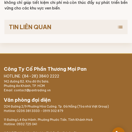
không chỉ giúp tiết kiệm chi phí mà còn thúc đẩy sự phát triển bền
vững cho các khu vực ven biển.
TIN LIÊN QUAN
list
Công Ty Cổ Phần Thương Mại Pan
HOTLINE: (84-28) 3840 2222
142 đường B2, Khu đô thị Sala,
Phường An Khánh, TP. HCM
Email: contact@pantrading.vn
Văn phòng đại diện
324 Đường 2/9 Phường Hòa Cường, Tp. Đà Nẵng (Tòa nhà Việt Group)
Hotline:
0236 381 3333
-
0919 302 879
11 Đường Lê Đại Hành, Phường Phước Tiến, Tỉnh Khánh Hoà
Hotline:
0932 725 041