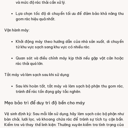
và mức độ rác thải cần xử lý.
Lựa chọn tốc độ di chuyển tối ưu để đảm bảo khả năng thu
gom rác hiệu quả nhất.
Vận hành máy:
Khởi động máy theo hướng dẫn của nhà sản xuất, di chuyển
từ khu vực sạch sang khu vực có nhiều rác.
Quan sát và điều chỉnh máy kịp thời nếu gặp vật cản hoặc
rác thải quá lớn.
Tắt máy và làm sạch sau khi sử dụng:
Sau khi hoàn tất, tắt máy và làm sạch bộ phận thu gom rác,
tránh để rác tồn đọng gây tắc nghẽn.
Mẹo bảo trì để duy trì độ bền cho máy
Vệ sinh định kỳ:
Sau mỗi lần sử dụng, hãy làm sạch các bộ phận như
bàn chải, lưới lọc, và khoang chứa rác để tránh sự tích tụ cặn bẩn.
Kiểm tra và thay thế linh kiện:
Thường xuyên kiểm tra tình trạng của