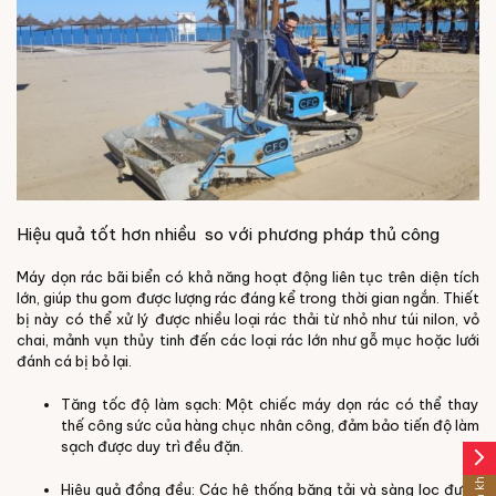
Hiệu quả tốt hơn nhiều so với phương pháp thủ công
Máy dọn rác bãi biển có khả năng hoạt động liên tục trên diện tích
lớn, giúp thu gom được lượng rác đáng kể trong thời gian ngắn. Thiết
bị này có thể xử lý được nhiều loại rác thải từ nhỏ như túi nilon, vỏ
chai, mảnh vụn thủy tinh đến các loại rác lớn như gỗ mục hoặc lưới
đánh cá bị bỏ lại.
Tăng tốc độ làm sạch: Một chiếc máy dọn rác có thể thay
thế công sức của hàng chục nhân công, đảm bảo tiến độ làm
sạch được duy trì đều đặn.
arrow_forward_ios
Hiệu quả đồng đều: Các hệ thống băng tải và sàng lọc được