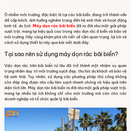
Ô nhiễm môi trường, đặc biệt là tại các bãi biển, đang trở thành vấn
đề cấp bách, ảnh hưởng nghiêm trọng đến hệ sinh thái và hoạt động
kinh tế, du lịch.
Máy dọn rác bãi biển
đã ra đời như một giải pháp
vượt trội, mang lại hiệu quả cao trong việc dọn rác ở biển và bảo vệ
môi trường. Hãy cùng khám phá chi tiết về tầm quan trọng, lợi ích và
cách sử dụng thiết bị này qua bài viết dưới đây.
Tại sao nên sử dụng máy dọn rác bãi biển?
Việc dọn rác trên bãi biển từ lâu đã trở thành một nhiệm vụ quan
trọng nhằm duy trì môi trường sạch đẹp, thu hút du khách và bảo vệ
hệ sinh thái. Tuy nhiên, sử dụng các phương pháp thủ công không
còn đáp ứng được nhu cầu làm sạch nhanh chóng và hiệu quả trên
diện tích lớn. Máy dọn rác bãi biển ra đời như một giải pháp vượt trội,
mang lại nhiều lợi ích không chỉ cho môi trường mà còn cho các
doanh nghiệp và tổ chức quản lý bãi biển.