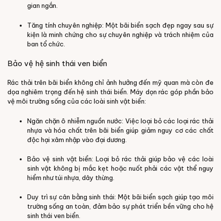
gian ngắn.
Tăng tính chuyên nghiệp: Một bãi biển sạch đẹp ngay sau sự
kiện là minh chứng cho sự chuyên nghiệp và trách nhiệm của
ban tổ chức.
Bảo vệ hệ sinh thái ven biển
Rác thải trên bãi biển không chỉ ảnh hưởng đến mỹ quan mà còn đe
dọa nghiêm trọng đến hệ sinh thái biển. Máy dọn rác góp phần bảo
vệ môi trường sống của các loài sinh vật biển:
Ngăn chặn ô nhiễm nguồn nước: Việc loại bỏ các loại rác thải
nhựa và hóa chất trên bãi biển giúp giảm nguy cơ các chất
độc hại xâm nhập vào đại dương.
Bảo vệ sinh vật biển: Loại bỏ rác thải giúp bảo vệ các loài
sinh vật không bị mắc kẹt hoặc nuốt phải các vật thể nguy
hiểm như túi nhựa, dây thừng.
Duy trì sự cân bằng sinh thái: Một bãi biển sạch giúp tạo môi
trường sống an toàn, đảm bảo sự phát triển bền vững cho hệ
sinh thái ven biển.