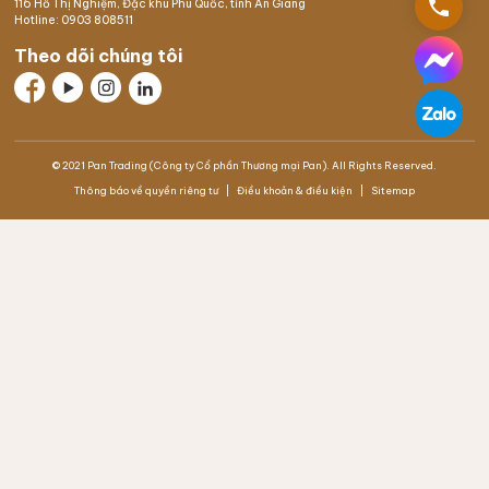
phone
116 Hồ Thị Nghiệm,
Đặc khu Phú Quốc
, tỉnh An Giang
Hotline:
0903 808511
Theo dõi chúng tôi
© 2021 Pan Trading (Công ty Cổ phần Thương mại Pan). All Rights Reserved.
Thông báo về quyền riêng tư
Điều khoản & điều kiện
Sitemap