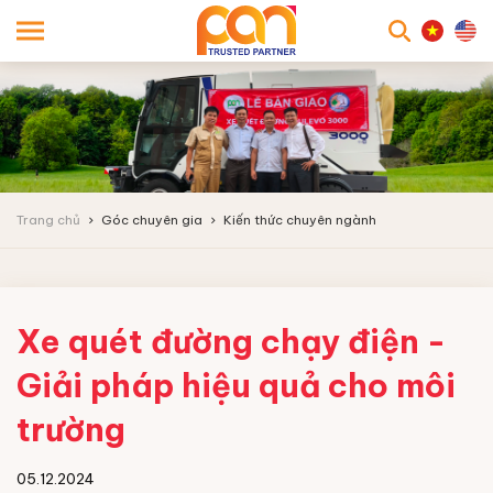
searc
Trang chủ
Góc chuyên gia
Kiến thức chuyên ngành
Xe quét đường chạy điện -
Giải pháp hiệu quả cho môi
trường
05.12.2024