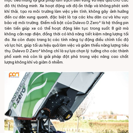
mục tiêu mang lại giải pháp làm sạch bền vững và hiệu quả cho các
đô thị thông minh. Xe hoạt động với độ ồn thấp và không phát sinh
khí thải, tạo ra môi trường làm việc yên tĩnh, không gây ảnh hưởng
đến cư dân xung quanh, đặc biệt là tại các khu dân cư và khu vực
bảo vệ môi trường.
Điểm nổi bật của Dulevo D.Zero² là hệ thống pin
tiên tiến giúp xe có thể hoạt động liên tục trong suốt 8 giờ mà
không cần nạp điện, đồng thời có khả năng tiết kiệm năng lượng tối
đa. Xe còn được trang bị các tính năng tự động điều chỉnh tốc độ
và lực hút, giúp tối ưu hiệu quả làm việc và giảm thiểu năng lượng tiêu
thụ. Dulevo D.Zero² không chỉ là sự lựa chọn lý tưởng cho các thành
phố xanh mà còn là giải pháp đột phá trong việc nâng cao chất
lượng không khí và giảm ô nhiễm.