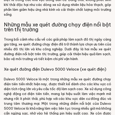
khí thải độc hại như các dòng xe sử dụng nhiên liệu hóa thạch, góp
phần làm giảm hiệu ứng nhà kính và cải thiện chất lượng môi trường
sống.
Những mẫu xe quét đường chạy điện nổi bật
trên thị trường
Trong bối cảnh nhu cầu về các giải pháp làm sạch đô thị ngày càng
gia tăng, xe quét đường chạy điện đã trở thành lựa chọn ưu tiên của
nhiều đô thị lớn và khu công nghiệp. Dưới đây là hai mẫu xe quét
đường điện nổi bật trên thị trường, giúp cải thiện hiệu quả làm sạch,
bảo vệ môi trường và tiết kiệm chi phí vận hành.
Xe quét đường điện Dulevo 5000 Veloce (xe quét điện)
Dulevo 5000 Veloce là một trong những mẫu xe quét đường chạy
điện tiên tiến nhất hiện nay, được thiết kế dành cho các khu vực có
diện tích rộng lớn và yêu cầu tốc độ làm sạch cao. Xe sử dụng công
nghệ động cơ điện tiên tiến, mang lại hiệu suất làm việc mạnh mẽ
nhưng rất ít phát thải, phù hợp với các khu vực dân cư đông đúc và
trung tâm thương mại.
Một trong những điểm nổi bật của Dulevo
5000 Veloce là khả năng làm việc liên tục trong nhiều giờ mà không
cần ngừng sạc, nhờ vào hệ thống pin hiệu suất cao. Xe còn được