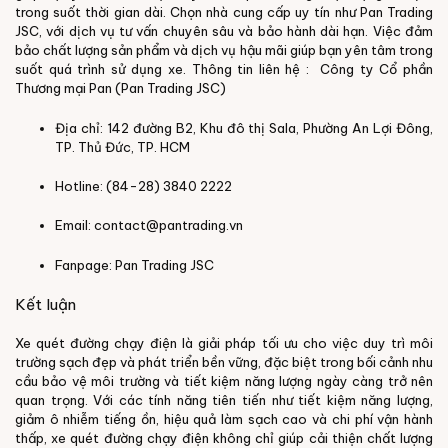
trong suốt thời gian dài.
Chọn nhà cung cấp uy tín như Pan Trading
JSC, với dịch vụ tư vấn chuyên sâu và bảo hành dài hạn. Việc đảm
bảo chất lượng sản phẩm và dịch vụ hậu mãi giúp bạn yên tâm trong
suốt quá trình sử dụng xe.
Thông tin liên hệ :
Công ty Cổ phần
Thương mại Pan (Pan Trading JSC)
Địa chỉ: 142 đường B2, Khu đô thị Sala, Phường An Lợi Đông,
TP. Thủ Đức, TP. HCM
Hotline: (84-28) 3840 2222
Email: contact@pantrading.vn
Fanpage:
Pan Trading JSC
Kết luận
Xe quét đường chạy điện là giải pháp tối ưu cho việc duy trì môi
trường sạch đẹp và phát triển bền vững, đặc biệt trong bối cảnh nhu
cầu bảo vệ môi trường và tiết kiệm năng lượng ngày càng trở nên
quan trọng. Với các tính năng tiên tiến như tiết kiệm năng lượng,
giảm ô nhiễm tiếng ồn, hiệu quả làm sạch cao và chi phí vận hành
thấp, xe quét đường chạy điện không chỉ giúp cải thiện chất lượng