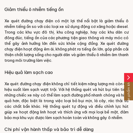
Giảm thiểu ô nhiễm tiếng ồn
Xe quét đường chạy điện có một lợi thế nổi bật là giảm thiểu ô
nhiễm tiếng ồn so với các loại xe sử dụng động cơ xăng hoặc diesel.
Trong các khu vực đô thị, khu công nghiệp, hay các khu dân cư
đông đúc, tiếng ồn của các phương tiện giao thông và máy móc có
thể gây ảnh hưởng lớn đến sức khỏe cộng đồng. Xe quét đường
chạy điện hoạt động êm ái, không phát ra tiếng ồn lớn, góp phần cải
thiện chất lượng sống cho người dân và giảm thiểu ô nhiễm âm thanh
trong môi trường làm việc.
Hiệu quả làm sạch cao
arrow_forward_ios
Sản phẩm khác
Xe quét đường chạy điện không chỉ tiết kiệm năng lượng mà còn có
hiệu suất làm sạch vượt trội. Với hệ thống quét và hút bụi tiên tiến,
những chiếc xe này có thể làm sạch đường phố nhanh chóng và hiệu
quả hơn, đặc biệt là trong việc loại bỏ bụi mịn, lá cây, rác thải và
các chất bẩn khác. Hệ thống quét tự động và điều chỉnh lực hút
giúp xe hoạt động linh hoạt và thích ứng với mọi loại bề mặt, đảm
bảo mọi khu vực được làm sạch hoàn toàn và không gây ô nhiễm.
Chi phí vận hành thấp và bảo trì dễ dàng