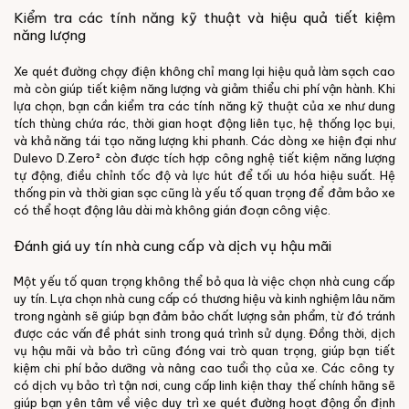
Kiểm tra các tính năng kỹ thuật và hiệu quả tiết kiệm
năng lượng
Xe quét đường chạy điện không chỉ mang lại hiệu quả làm sạch cao
mà còn giúp tiết kiệm năng lượng và giảm thiểu chi phí vận hành. Khi
lựa chọn, bạn cần kiểm tra các tính năng kỹ thuật của xe như dung
tích thùng chứa rác, thời gian hoạt động liên tục, hệ thống lọc bụi,
và khả năng tái tạo năng lượng khi phanh. Các dòng xe hiện đại như
Dulevo D.Zero² còn được tích hợp công nghệ tiết kiệm năng lượng
tự động, điều chỉnh tốc độ và lực hút để tối ưu hóa hiệu suất. Hệ
thống pin và thời gian sạc cũng là yếu tố quan trọng để đảm bảo xe
có thể hoạt động lâu dài mà không gián đoạn công việc.
Đánh giá uy tín nhà cung cấp và dịch vụ hậu mãi
Một yếu tố quan trọng không thể bỏ qua là việc chọn nhà cung cấp
uy tín. Lựa chọn nhà cung cấp có thương hiệu và kinh nghiệm lâu năm
trong ngành sẽ giúp bạn đảm bảo chất lượng sản phẩm, từ đó tránh
được các vấn đề phát sinh trong quá trình sử dụng. Đồng thời, dịch
vụ hậu mãi và bảo trì cũng đóng vai trò quan trọng, giúp bạn tiết
kiệm chi phí bảo dưỡng và nâng cao tuổi thọ của xe. Các công ty
có dịch vụ bảo trì tận nơi, cung cấp linh kiện thay thế chính hãng sẽ
giúp bạn yên tâm về việc duy trì xe quét đường hoạt động ổn định