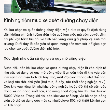
Kinh nghiệm mua xe quét đường chạy điện
Khi lựa chọn xe quét đường chạy điện, việc đưa ra quyết định đúng
đắn không chỉ ảnh hưởng đến hiệu quả làm việc mà còn quyết định
chi phí vận hành lâu dài và tính bền vững của giải pháp vệ sinh môi
trường. Dưới đây là các yếu tố quan trọng cần xem xét để giúp bạn
lựa chọn xe quét đường điện phù hợp.
Xác định nhu cầu sử dụng và quy mô công việc
Bước đầu tiên khi lựa chọn xe quét đường chạy điện là xác định rõ
nhu cầu sử dụng và quy mô công việc. Bạn cần hiểu rõ khu vực cần
làm sạch có diện tích lớn hay nhỏ, mật độ giao thông như thế nào,
và loại rác thải chủ yếu (bụi mịn, lá cây, rác thải công nghiệp, v.v.).
Các khu vực rộng lớn như khu công nghiệp hoặc đô thị sẽ cần các
dòng xe có công suất lớn, khả năng hoạt động lâu dài như Dulevo
5000 Veloce. Trong khi đó, các khu vực nhỏ hẹp, vỉa hè hoặc công
viên có thể sử dụng các mẫu xe như Dulevo 100, với thiết kế nhỏ gọn
và linh hoạt.