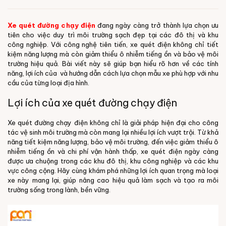
Xe quét đường chạy điện
đang ngày càng trở thành lựa chọn ưu
tiên cho việc duy trì môi trường sạch đẹp tại các đô thị và khu
công nghiệp. Với công nghệ tiên tiến, xe quét điện không chỉ tiết
kiệm năng lượng mà còn giảm thiểu ô nhiễm tiếng ồn và bảo vệ môi
trường hiệu quả. Bài viết này sẽ giúp bạn hiểu rõ hơn về các tính
năng, lợi ích của và hướng dẫn cách lựa chọn mẫu xe phù hợp với nhu
cầu của từng loại địa hình.
Lợi ích của xe quét đường chạy điện
Xe quét đường chạy điện không chỉ là giải pháp hiện đại cho công
tác vệ sinh môi trường mà còn mang lại nhiều lợi ích vượt trội. Từ khả
năng tiết kiệm năng lượng, bảo vệ môi trường, đến việc giảm thiểu ô
nhiễm tiếng ồn và chi phí vận hành thấp, xe quét điện ngày càng
được ưa chuộng trong các khu đô thị, khu công nghiệp và các khu
vực công cộng. Hãy cùng khám phá những lợi ích quan trọng mà loại
xe này mang lại, giúp nâng cao hiệu quả làm sạch và tạo ra môi
trường sống trong lành, bền vững.