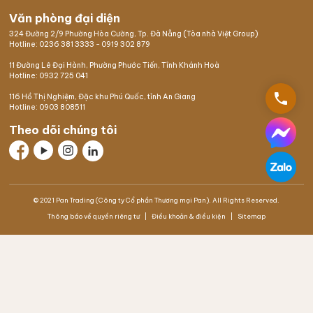
Văn phòng đại diện
324 Đường 2/9 Phường Hòa Cường, Tp. Đà Nẵng (Tòa nhà Việt Group)
Hotline:
0236 381 3333
-
0919 302 879
11 Đường Lê Đại Hành, Phường Phước Tiến, Tỉnh Khánh Hoà
Hotline:
0932 725 041
phone
116 Hồ Thị Nghiệm,
Đặc khu Phú Quốc
, tỉnh An Giang
Hotline:
0903 808511
Theo dõi chúng tôi
© 2021 Pan Trading (Công ty Cổ phần Thương mại Pan). All Rights Reserved.
Thông báo về quyền riêng tư
Điều khoản & điều kiện
Sitemap