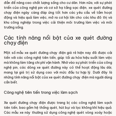
đắn để nâng cao chất lượng sống cho cư dân. Hơn nữa, với sự phát
triển của công nghệ pin và cơ sở hạ tầng sạc điện, xe quét đường
chạy điện ngày càng đáp ứng tốt hơn các yêu cầu về tầm hoạt
động và hiệu quả làm việc, mở ra cơ hội lớn cho các khu đô thị và
khu công nghiệp trong việc cải thiện môi trường làm việc và môi
trường sống.
Các tính năng nổi bật của xe quét đường
chạy điện
Một số mẫu xe quét đường chạy điện giá rẻ hiện nay đã được cải
tiến với các công nghệ tiên tiến, giúp tối ưu hóa hiệu suất làm việc
mà không làm tăng chi phí vận hành. Nhờ vào sự phát triển của công
nghệ pin, các dòng xe quét đường này có thể hoạt động lâu dài,
mang lại giá trị sử dụng cao với mức đầu tư hợp lý. Dưới đây là
những tính năng nổi bật của xe quét đường chạy điện mà người dùng
cần biết.
Công nghệ tiên tiến trong việc làm sạch
Xe quét đường chạy điện được trang bị các công nghệ làm sạch
tiên tiến, bao gồm hệ thống quét, hút bụi và lọc không khí hiệu quả.
Các mẫu xe này thường sử dụng công nghệ quét vòng xoáy hoặc