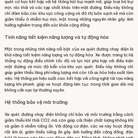
quét cơ học kết hợp với hệ thống hút bụi mạnh mẽ, giúp loại bỏ bụi
mịn, rác thải và các tạp chất khác trên mặt đường. Điều này không
chỉ đảm bảo các khu vực công cộng và đô thị luôn sạch sẽ mà còn
giảm thiểu ô nhiễm bụi mịn, một trong những nguyên nhân gây ảnh
hưởng nghiêm trọng đến sức khỏe cộng đồng.
Tính năng tiết kiệm năng lượng và tự động hóa
Một trong những tính năng nổi bật của xe quét đường chạy điện là
khả năng tiết kiệm năng lượng và tự động hóa. Xe được trang bị hệ
thống tự động điều chỉnh tốc độ và lực hút phù hợp với điều kiện
mặt đường và mức độ bẩn của khu vực quét. Điều này không chỉ
giúp giảm thiểu lãng phí năng lượng mà còn tối ưu hóa hiệu suất làm
việc. Hệ thống pin hiệu suất cao, kết hợp với công nghệ tái tạo năng
lượng khi phanh, giúp xe hoạt động liên tục trong thời gian dài mà
không cần sạc lại thường xuyên.
Hệ thống bảo vệ môi trường
Xe quét đường chạy điện không chỉ bảo vệ môi trường bằng cách
giảm thiểu khí thải CO2, mà còn giúp cải thiện chất lượng không khí
và giảm ô nhiễm tiếng ồn. Với động cơ điện, các xe này hoạt động
rất êm ái, giảm thiểu tiếng ồn gây ảnh hưởng đến cộng đồng, đặc
biệt là trong các khu vực đông dân cư. Đồng thời, không phát sinh