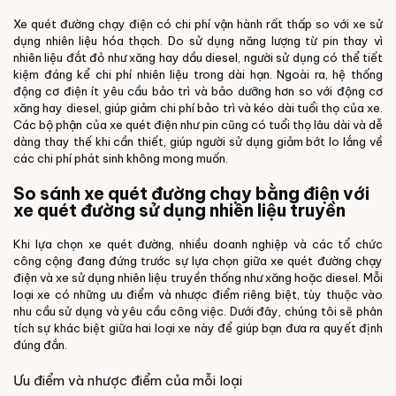
Xe quét đường chạy điện có chi phí vận hành rất thấp so với xe sử
dụng nhiên liệu hóa thạch. Do sử dụng năng lượng từ pin thay vì
nhiên liệu đắt đỏ như xăng hay dầu diesel, người sử dụng có thể tiết
kiệm đáng kể chi phí nhiên liệu trong dài hạn. Ngoài ra, hệ thống
động cơ điện ít yêu cầu bảo trì và bảo dưỡng hơn so với động cơ
xăng hay diesel, giúp giảm chi phí bảo trì và kéo dài tuổi thọ của xe.
Các bộ phận của xe quét điện như pin cũng có tuổi thọ lâu dài và dễ
dàng thay thế khi cần thiết, giúp người sử dụng giảm bớt lo lắng về
các chi phí phát sinh không mong muốn.
So sánh xe quét đường chạy bằng điện với
xe quét đường sử dụng nhiên liệu truyền
Khi lựa chọn xe quét đường, nhiều doanh nghiệp và các tổ chức
công cộng đang đứng trước sự lựa chọn giữa xe quét đường chạy
điện và xe sử dụng nhiên liệu truyền thống như xăng hoặc diesel. Mỗi
loại xe có những ưu điểm và nhược điểm riêng biệt, tùy thuộc vào
nhu cầu sử dụng và yêu cầu công việc. Dưới đây, chúng tôi sẽ phân
tích sự khác biệt giữa hai loại xe này để giúp bạn đưa ra quyết định
đúng đắn.
Ưu điểm và nhược điểm của mỗi loại