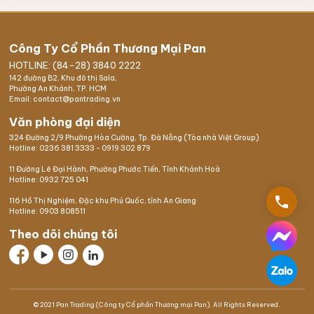
Công Ty Cổ Phần Thương Mại Pan
HOTLINE: (84-28) 3840 2222
142 đường B2, Khu đô thị Sala,
Phường An Khánh, TP. HCM
Email: contact@pantrading.vn
Văn phòng đại diện
324 Đường 2/9 Phường Hòa Cường, Tp. Đà Nẵng (Tòa nhà Việt Group)
Hotline:
0236 381 3333
-
0919 302 879
11 Đường Lê Đại Hành, Phường Phước Tiến, Tỉnh Khánh Hoà
Hotline:
0932 725 041
phone
116 Hồ Thị Nghiệm,
Đặc khu Phú Quốc
, tỉnh An Giang
Hotline:
0903 808511
Theo dõi chúng tôi
© 2021 Pan Trading (Công ty Cổ phần Thương mại Pan). All Rights Reserved.