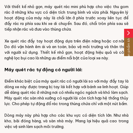
Với thiết kế nhỏ gọn, máy quét rác mini phù hợp cho việc thu gom
rác ở những khu vực có diện tích trung bình và vừa phải. Nguyên lý
hoạt động của máy này là chổi lớn ở phía trước xoay liên tục để
đẩy rác ra phía sau khi xe di chuyển. Sau đó, chổi tròn phía sau sẽ
tiếp nhận rác và đưa vào thùng chứa.
arrow_forward_ios
Sản phẩm khác
Xe quét rác đẩy tay hoạt động dựa trên điện năng hoặc cơ năng.
Do đó vận hành êm ái và an toàn, bảo vệ môi trường và thân thiện
với người sử dụng. Thiết kế nhỏ gọn, hoạt động hiệu quả và công
nghệ lọc bụi cao là những ưu điểm nổi bật của loại xe này.
Máy quét rác tự động có người lái:
Điểm khác biệt của máy quét rác có người lái so với máy đẩy tay là
dòng xe này được trang bị tay lái kết hợp với bánh xe linh hoạt. Giúp
dễ dàng quét rác ở những nơi có nhiều ngóc ngách và khó làm sạch.
Máy quét rác sàn nhà xưởng có người lái còn tích hợp hệ thống thủy
lực. Cho phép tự động đổ rác trong thùng chứa chỉ với một nút bấm.
Dòng máy này phù hợp cho các khu vực có diện tích lớn. Như nhà
kho, bãi đóng hàng, và sàn nhà máy. Mang lại hiệu quả cao trong
việc vệ sinh làm sạch môi trường.