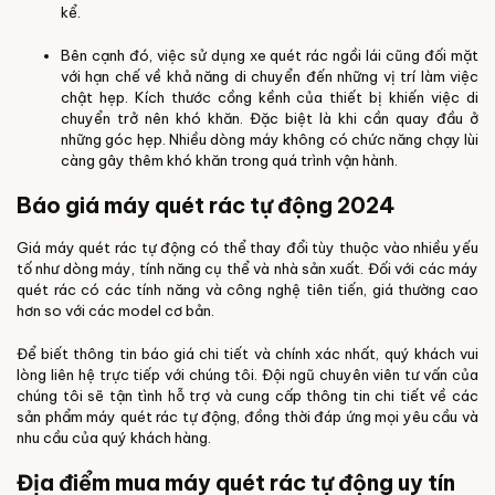
kể.
Bên cạnh đó, việc sử dụng xe quét rác ngồi lái cũng đối mặt
với hạn chế về khả năng di chuyển đến những vị trí làm việc
chật hẹp. Kích thước cồng kềnh của thiết bị khiến việc di
chuyển trở nên khó khăn. Đặc biệt là khi cần quay đầu ở
những góc hẹp. Nhiều dòng máy không có chức năng chạy lùi
càng gây thêm khó khăn trong quá trình vận hành.
Báo giá máy quét rác tự động 2024
Giá máy quét rác tự động có thể thay đổi tùy thuộc vào nhiều yếu
tố như dòng máy, tính năng cụ thể và nhà sản xuất. Đối với các máy
quét rác có các tính năng và công nghệ tiên tiến, giá thường cao
hơn so với các model cơ bản.
Để biết thông tin báo giá chi tiết và chính xác nhất, quý khách vui
lòng liên hệ trực tiếp với chúng tôi. Đội ngũ chuyên viên tư vấn của
chúng tôi sẽ tận tình hỗ trợ và cung cấp thông tin chi tiết về các
sản phẩm máy quét rác tự động, đồng thời đáp ứng mọi yêu cầu và
nhu cầu của quý khách hàng.
Địa điểm mua máy quét rác tự động uy tín