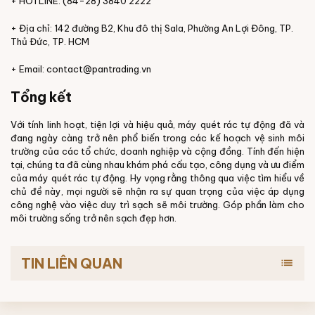
+ HOTLINE: (84-28) 3840 2222
+ Địa chỉ: 142 đường B2, Khu đô thị Sala, Phường An Lợi Đông, TP.
Thủ Đức, TP. HCM
+ Email: contact@pantrading.vn
Tổng kết
Với tính linh hoạt, tiện lợi và hiệu quả, máy quét rác tự động đã và
đang ngày càng trở nên phổ biến trong các kế hoạch vệ sinh môi
trường của các tổ chức, doanh nghiệp và cộng đồng. Tính đến hiện
tại, chúng ta đã cùng nhau khám phá cấu tạo, công dụng và ưu điểm
của máy quét rác tự động. Hy vọng rằng thông qua việc tìm hiểu về
chủ đề này, mọi người sẽ nhận ra sự quan trọng của việc áp dụng
công nghệ vào việc duy trì sạch sẽ môi trường. Góp phần làm cho
môi trường sống trở nên sạch đẹp hơn.
TIN LIÊN QUAN
list