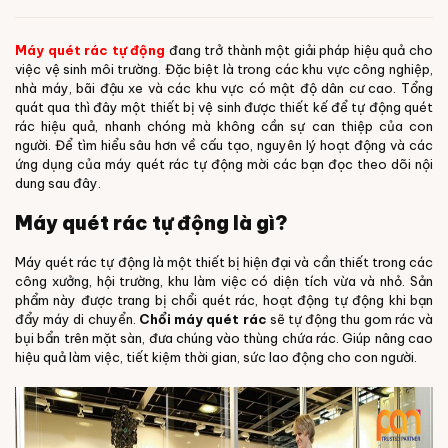
Máy quét rác tự động
đang trở thành một giải pháp hiệu quả cho
việc vệ sinh môi trường. Đặc biệt là trong các khu vực công nghiệp,
nhà máy, bãi đậu xe và các khu vực có mật độ dân cư cao. Tổng
quát qua thì đây một thiết bị vệ sinh được thiết kế để tự động quét
rác hiệu quả, nhanh chóng mà không cần sự can thiệp của con
người. Để tìm hiểu sâu hơn về cấu tạo, nguyên lý hoạt động và các
ứng dụng của máy quét rác tự động mời các bạn đọc theo dõi nội
dung sau đây.
Máy quét rác tự động là gì?
Máy quét rác tự động là một thiết bị hiện đại và cần thiết trong các
công xưởng, hội trường, khu làm việc có diện tích vừa và nhỏ. Sản
phẩm này được trang bị chổi quét rác, hoạt động tự động khi bạn
đẩy máy di chuyển.
Chổi máy quét rác
sẽ tự động thu gom rác và
bụi bẩn trên mặt sàn, đưa chúng vào thùng chứa rác. Giúp nâng cao
hiệu quả làm việc, tiết kiệm thời gian, sức lao động cho con người.