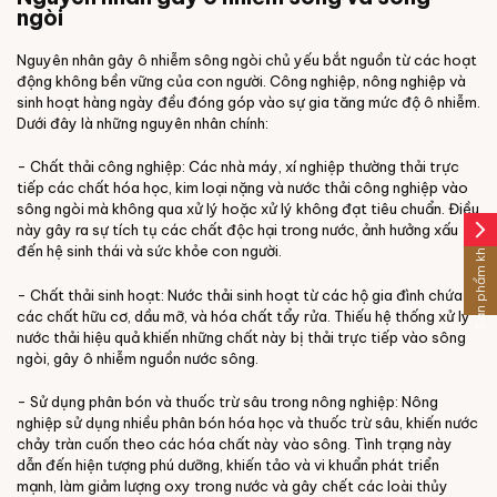
ngòi
Nguyên nhân gây ô nhiễm sông ngòi chủ yếu bắt nguồn từ các hoạt
động không bền vững của con người. Công nghiệp, nông nghiệp và
sinh hoạt hàng ngày đều đóng góp vào sự gia tăng mức độ ô nhiễm.
Dưới đây là những nguyên nhân chính:
- Chất thải công nghiệp: Các nhà máy, xí nghiệp thường thải trực
tiếp các chất hóa học, kim loại nặng và nước thải công nghiệp vào
sông ngòi mà không qua xử lý hoặc xử lý không đạt tiêu chuẩn. Điều
arrow_forward_ios
này gây ra sự tích tụ các chất độc hại trong nước, ảnh hưởng xấu
Sản phẩm khác
đến hệ sinh thái và sức khỏe con người.
- Chất thải sinh hoạt: Nước thải sinh hoạt từ các hộ gia đình chứa
các chất hữu cơ, dầu mỡ, và hóa chất tẩy rửa. Thiếu hệ thống xử lý
nước thải hiệu quả khiến những chất này bị thải trực tiếp vào sông
ngòi, gây ô nhiễm nguồn nước sông.
- Sử dụng phân bón và thuốc trừ sâu trong nông nghiệp: Nông
nghiệp sử dụng nhiều phân bón hóa học và thuốc trừ sâu, khiến nước
chảy tràn cuốn theo các hóa chất này vào sông. Tình trạng này
dẫn đến hiện tượng phú dưỡng, khiến tảo và vi khuẩn phát triển
mạnh, làm giảm lượng oxy trong nước và gây chết các loài thủy