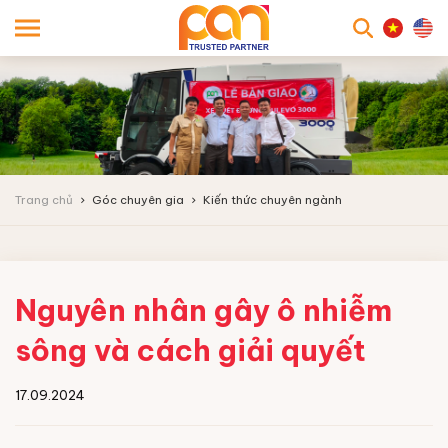
searc
Trang chủ
Góc chuyên gia
Kiến thức chuyên ngành
Nguyên nhân gây ô nhiễm
sông và cách giải quyết
17.09.2024