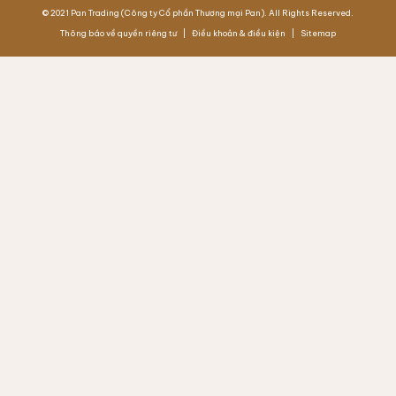
© 2021 Pan Trading (Công ty Cổ phần Thương mại Pan). All Rights Reserved.
Thông báo về quyền riêng tư
Điều khoản & điều kiện
Sitemap