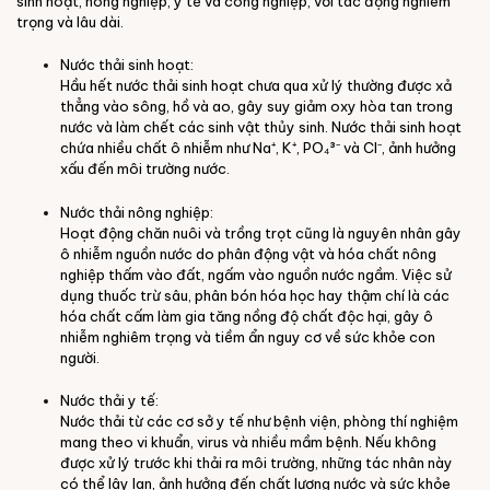
sinh hoạt, nông nghiệp, y tế và công nghiệp, với tác động nghiêm
trọng và lâu dài.
Nước thải sinh hoạt:
Hầu hết nước thải sinh hoạt chưa qua xử lý thường được xả
thẳng vào sông, hồ và ao, gây suy giảm oxy hòa tan trong
nước và làm chết các sinh vật thủy sinh. Nước thải sinh hoạt
chứa nhiều chất ô nhiễm như Na⁺, K⁺, PO₄³⁻ và Cl⁻, ảnh hưởng
xấu đến môi trường nước.
Nước thải nông nghiệp:
Hoạt động chăn nuôi và trồng trọt cũng là nguyên nhân gây
ô nhiễm nguồn nước do phân động vật và hóa chất nông
nghiệp thấm vào đất, ngấm vào nguồn nước ngầm. Việc sử
dụng thuốc trừ sâu, phân bón hóa học hay thậm chí là các
hóa chất cấm làm gia tăng nồng độ chất độc hại, gây ô
nhiễm nghiêm trọng và tiềm ẩn nguy cơ về sức khỏe con
người.
Nước thải y tế:
Nước thải từ các cơ sở y tế như bệnh viện, phòng thí nghiệm
mang theo vi khuẩn, virus và nhiều mầm bệnh. Nếu không
được xử lý trước khi thải ra môi trường, những tác nhân này
có thể lây lan, ảnh hưởng đến chất lượng nước và sức khỏe