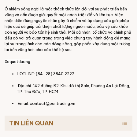
Ô nhiễm sông ngòi là một thách thức lớn đối với sự phát triển bền
vững và cần được giải quyết một cách triệt để và liên tục. Việc
nhận diện đúng nguyên nhân gây ô nhiễm và áp dụng các giải pháp
hiệu quả sẽ giúp cải thiện chất lượng nguồn nước, bảo vệ sức khỏe
con người và bảo tồn hệ sinh thái. Mỗi cá nhân, tổ chức và chính phủ
đều có vai trò quan trọng trong việc chung tay hành động để mang
lại sự trong lành cho các dòng sông, góp phần xây dựng một tương
lai bền vững hơn cho các thế hệ sau.
Xequetduong
HOTLINE: (84-28) 3840 2222
Địa chỉ: 142 đường B2, Khu đô thị Sala, Phường An Lợi Đông,
TP. Thủ Đức, TP. HCM
Email: contact@pantrading.vn
TIN LIÊN QUAN
list