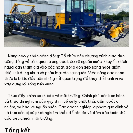
- Nâng cao ý thức cộng đồng: Tổ chức các chương trình giáo dục
cộng đồng về tầm quan trọng của bảo vệ nguồn nước, khuyến khích
người dân tham gia vào các hoạt động dọn dẹp sông ngòi, giảm
thiểu sử dụng nhựa và phân loại rác tại nguồn. Việc nâng cao nhận
thức là bước đầu tiên nhưng rất quan trọng để thay đổi hành vi và
xây dựng lối sống bền vững.
- Thúc đẩy chính sách bảo vệ môi trường: Chính phủ cần ban hành
và thực thi nghiêm các quy định về xử lý chất thải, kiểm soát ô
nhiễm, và bảo vệ nguồn nước. Các doanh nghiệp vi phạm quy định về
xả thải cần bị xử phạt nghiêm khắc để răn đe và đảm bảo tuân thủ
các tiêu chuẩn môi trường.
Tổng kết