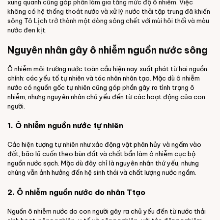
xung quanh cũng góp phần làm gia tăng mức độ ô nhiễm. Việc
không có hệ thống thoát nước và xử lý nước thải tập trung đã khiến
sông Tô Lịch trở thành một dòng sông chết với mùi hôi thối và màu
nước đen kịt.
Nguyên nhân gây ô nhiễm nguồn nước sông
Ô nhiễm môi trường nước toàn cầu hiện nay xuất phát từ hai nguồn
chính: các yếu tố tự nhiên và tác nhân nhân tạo. Mặc dù ô nhiễm
nước có nguồn gốc tự nhiên cũng góp phần gây ra tình trạng ô
nhiễm, nhưng nguyên nhân chủ yếu đến từ các hoạt động của con
người.
1. Ô nhiễm nguồn nước tự nhiên
Các hiện tượng tự nhiên như xác động vật phân hủy và ngấm vào
đất, bão lũ cuốn theo bùn đất và chất bẩn làm ô nhiễm cục bộ
nguồn nước sạch. Mặc dù đây chỉ là nguyên nhân thứ yếu, nhưng
chúng vẫn ảnh hưởng đến hệ sinh thái và chất lượng nước ngầm.
2. Ô nhiễm nguồn nước do nhân Ttạo
Nguồn ô nhiễm nước do con người gây ra chủ yếu đến từ nước thải