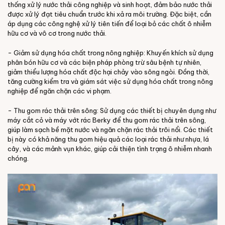
thống xử lý nước thải công nghiệp và sinh hoạt, đảm bảo nước thải
được xử lý đạt tiêu chuẩn trước khi xả ra môi trường. Đặc biệt, cần
áp dụng các công nghệ xử lý tiên tiến để loại bỏ các chất ô nhiễm
hữu cơ và vô cơ trong nước thải.
- Giảm sử dụng hóa chất trong nông nghiệp: Khuyến khích sử dụng
phân bón hữu cơ và các biện pháp phòng trừ sâu bệnh tự nhiên,
giảm thiểu lượng hóa chất độc hại chảy vào sông ngòi. Đồng thời,
tăng cường kiểm tra và giám sát việc sử dụng hóa chất trong nông
nghiệp để ngăn chặn các vi phạm.
- Thu gom rác thải trên sông: Sử dụng các thiết bị chuyên dụng như
máy cắt cỏ và máy vớt rác Berky để thu gom rác thải trên sông,
giúp làm sạch bề mặt nước và ngăn chặn rác thải trôi nổi. Các thiết
bị này có khả năng thu gom hiệu quả các loại rác thải như nhựa, lá
cây, và các mảnh vụn khác, giúp cải thiện tình trạng ô nhiễm nhanh
chóng.