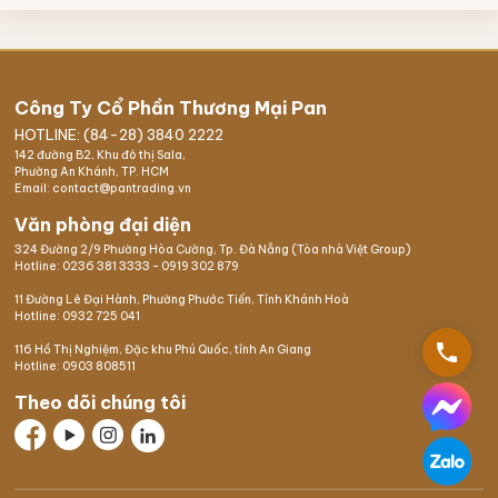
Công Ty Cổ Phần Thương Mại Pan
HOTLINE: (84-28) 3840 2222
142 đường B2, Khu đô thị Sala,
Phường An Khánh, TP. HCM
Email: contact@pantrading.vn
Văn phòng đại diện
324 Đường 2/9 Phường Hòa Cường, Tp. Đà Nẵng (Tòa nhà Việt Group)
Hotline:
0236 381 3333
-
0919 302 879
11 Đường Lê Đại Hành, Phường Phước Tiến, Tỉnh Khánh Hoà
Hotline:
0932 725 041
phone
116 Hồ Thị Nghiệm,
Đặc khu Phú Quốc
, tỉnh An Giang
Hotline:
0903 808511
Theo dõi chúng tôi