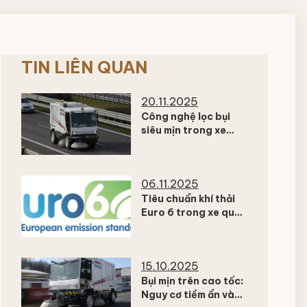
TIN LIÊN QUAN
20.11.2025
Công nghệ lọc bụi
siêu mịn trong xe
quét đường hiện đại
– Giải pháp giảm ô
nhiễm không khí đô
06.11.2025
thị
Tiêu chuẩn khí thải
Euro 6 trong xe quét
đường – xu hướng
xanh của các đô thị
hiện đại
15.10.2025
Bụi mịn trên cao tốc:
Nguy cơ tiềm ẩn và