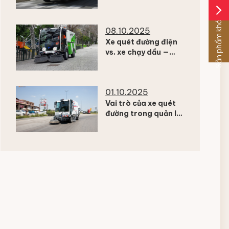
giải pháp từ Dulevo
arrow_forward_ios
Sản phẩm khác
08.10.2025
Xe quét đường điện
vs. xe chạy dầu —
Đâu là lựa chọn tối ưu
cho 2026?
01.10.2025
Vai trò của xe quét
đường trong quản lý
chất lượng không khí
đô thị