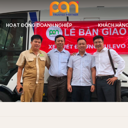
HOẠT ĐỘNG DOANH NGHIỆP
KHÁCH HÀN
 thị | Dulevo
Sự kiện công ty
Dự án tiêu
ưởng | Nilfisk
Hoạt động đào tạo
Khách hàn
iển | Hbarber
Thư viện
t rác trên sông
 lý rác | STG
su | SMETS