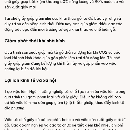
chế giấy giúp tiết kiệm khoảng 50% năng lượng và 90% nước so với
sản xuất giấy mới.
Tái chế giấy giúp giảm nhu cầu khai thác gỗ, từ đó bảo vệ rừng và
duy trì sự cân bằng sinh thái. Điều này còn giúp giảm thiểu các tác
động tiêu cực đến môi trường từ việc khai thác và chế biến gỗ.
Giảm phát thải khí nhà kính
Quá trình sản xuất giấy mới từ gỗ thải ra lượng lớn khí CO2 và các
loại khí nhà kính khác giúp góp phần làm trái đất nóng lên. Tái chế
giấy giúp giảm đáng kể lượng khí thải này và góp phần vào việc
chống lại biến đổi khí hậu.
Lợi ích kinh tế và xã hội
Tạo việc làm: Ngành công nghiệp tái chế tạo ra nhiều việc làm trong
quá trình thu gom, phân loại, và xử lý giấy. Điều này không chỉ tạo
cơ hội việc làm mà còn giúp giảm tỷ lệ thất nghiệp, thúc đẩy kinh tế
địa phương.
Việc tái chế giấy sẽ có chi phí ít hơn so với việc sản xuất giấy mới từ
gỗ. Các doanh nghiệp và các tổ chức sẽ tiết kiệm khá nhiều chi phí