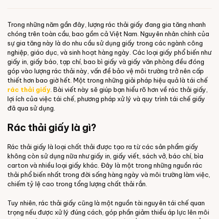
Trong những năm gần đây, lượng rác thải giấy đang gia tăng nhanh
chóng trên toàn cầu, bao gồm cả Việt Nam. Nguyên nhân chính của
sự gia tăng này là do nhu cầu sử dụng giấy trong các ngành công
nghiệp, giáo dục, và sinh hoạt hàng ngày. Các loại giấy phổ biến như
giấy in, giấy báo, tạp chí, bao bì giấy và giấy văn phòng đều đóng
góp vào lượng rác thải này, vấn đề bảo vệ môi trường trở nên cấp
thiết hơn bao giờ hết. Một trong những giải pháp hiệu quả là tái chế
rác thải giấy
. Bài viết này sẽ giúp bạn hiểu rõ hơn về rác thải giấy,
lợi ích của việc tái chế, phương pháp xử lý và quy trình tái chế giấy
đã qua sử dụng.
Rác thải giấy là gì?
Rác thải giấy là loại chất thải được tạo ra từ các sản phẩm giấy
không còn sử dụng nữa như giấy in, giấy viết, sách vở, báo chí, bìa
carton và nhiều loại giấy khác. Đây là một trong những nguồn rác
thải phổ biến nhất trong đời sống hàng ngày và môi trường làm việc,
chiếm tỷ lệ cao trong tổng lượng chất thải rắn.
Tuy nhiên, rác thải giấy cũng là một nguồn tài nguyên tái chế quan
trọng nếu được xử lý đúng cách, góp phần giảm thiểu áp lực lên môi