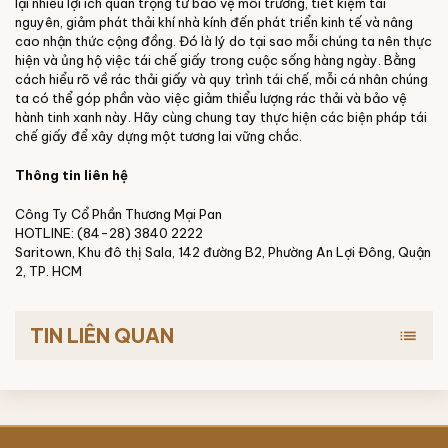
lại nhiều lợi ích quan trọng từ bảo vệ môi trường, tiết kiệm tài
nguyên, giảm phát thải khí nhà kính đến phát triển kinh tế và nâng
cao nhận thức cộng đồng. Đó là lý do tại sao mỗi chúng ta nên thực
hiện và ủng hộ việc tái chế giấy trong cuộc sống hàng ngày. Bằng
cách hiểu rõ về rác thải giấy và quy trình tái chế, mỗi cá nhân chúng
ta có thể góp phần vào việc giảm thiểu lượng rác thải và bảo vệ
hành tinh xanh này. Hãy cùng chung tay thực hiện các biện pháp tái
chế giấy để xây dựng một tương lai vững chắc.
Thông tin liên hệ
Công Ty Cổ Phần Thương Mại Pan
HOTLINE: (84-28) 3840 2222
Saritown, Khu đô thị Sala, 142 đường B2, Phường An Lợi Đông, Quận
2, TP. HCM
TIN LIÊN QUAN
list