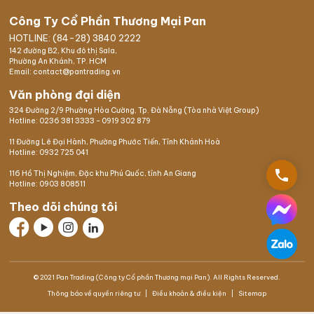
Công Ty Cổ Phần Thương Mại Pan
HOTLINE: (84-28) 3840 2222
142 đường B2, Khu đô thị Sala,
Phường An Khánh, TP. HCM
Email: contact@pantrading.vn
Văn phòng đại diện
324 Đường 2/9 Phường Hòa Cường, Tp. Đà Nẵng (Tòa nhà Việt Group)
Hotline:
0236 381 3333
-
0919 302 879
11 Đường Lê Đại Hành, Phường Phước Tiến, Tỉnh Khánh Hoà
Hotline:
0932 725 041
phone
116 Hồ Thị Nghiệm,
Đặc khu Phú Quốc
, tỉnh An Giang
Hotline:
0903 808511
Theo dõi chúng tôi
© 2021 Pan Trading (Công ty Cổ phần Thương mại Pan). All Rights Reserved.
Thông báo về quyền riêng tư
Điều khoản & điều kiện
Sitemap