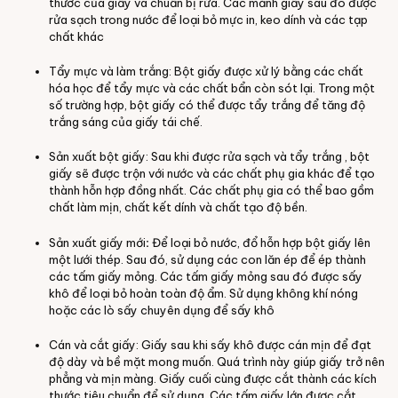
thước của giấy và chuẩn bị rửa. Các mảnh giấy sau đó được
rửa sạch trong nước để loại bỏ mực in, keo dính và các tạp
chất khác
Tẩy mực và làm trắng: Bột giấy được xử lý bằng các chất
hóa học để tẩy mực và các chất bẩn còn sót lại. Trong một
số trường hợp, bột giấy có thể được tẩy trắng để tăng độ
trắng sáng của giấy tái chế.
Sản xuất bột giấy: Sau khi được rửa sạch và tẩy trắng , bột
giấy sẽ được trộn với nước và các chất phụ gia khác để tạo
thành hỗn hợp đồng nhất. Các chất phụ gia có thể bao gồm
chất làm mịn, chất kết dính và chất tạo độ bền.
Sản xuất giấy mới
:
Để loại bỏ nước, đổ hỗn hợp bột giấy lên
một lưới thép. Sau đó, sử dụng các con lăn ép để ép thành
các tấm giấy mỏng. Các tấm giấy mỏng sau đó được sấy
khô để loại bỏ hoàn toàn độ ẩm. Sử dụng không khí nóng
hoặc các lò sấy chuyên dụng để sấy khô
Cán và cắt giấy: Giấy sau khi sấy khô được cán mịn để đạt
độ dày và bề mặt mong muốn. Quá trình này giúp giấy trở nên
phẳng và mịn màng. Giấy cuối cùng được cắt thành các kích
thước tiêu chuẩn để sử dụng. Các tấm giấy lớn được cắt