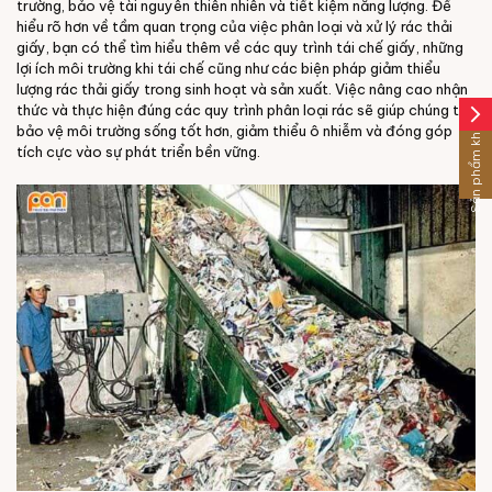
trường, bảo vệ tài nguyên thiên nhiên và tiết kiệm năng lượng. Để
hiểu rõ hơn về tầm quan trọng của việc phân loại và xử lý rác thải
giấy, bạn có thể tìm hiểu thêm về các quy trình tái chế giấy, những
lợi ích môi trường khi tái chế cũng như các biện pháp giảm thiểu
lượng rác thải giấy trong sinh hoạt và sản xuất. Việc nâng cao nhận
thức và thực hiện đúng các quy trình phân loại rác sẽ giúp chúng ta
arrow_forward_ios
Sản phẩm khác
bảo vệ môi trường sống tốt hơn, giảm thiểu ô nhiễm và đóng góp
tích cực vào sự phát triển bền vững.