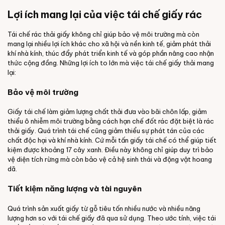
Lợi ích mang lại của việc tái chế giấy rác
Tái chế rác thải giấy không chỉ giúp bảo vệ môi trường mà còn
mang lại nhiều lợi ích khác cho xã hội và nền kinh tế, giảm phát thải
khí nhà kính, thúc đẩy phát triển kinh tế và góp phần nâng cao nhận
thức cộng đồng. Những lợi ích to lớn mà việc tái chế giấy thải mang
lại:
Bảo vệ môi trường
Giấy tái chế làm giảm lượng chất thải đưa vào bãi chôn lấp, giảm
thiểu ô nhiễm môi trường bằng cách hạn chế đốt rác đặt biệt là rác
thải giấy. Quá trình tái chế cũng giảm thiểu sự phát tán của các
chất độc hại và khí nhà kính. Cứ mỗi tấn giấy tái chế có thể giúp tiết
kiệm được khoảng 17 cây xanh. Điều này không chỉ giúp duy trì bảo
vệ diện tích rừng mà còn bảo vệ cả hệ sinh thái và động vật hoang
dã.
Tiết kiệm năng lượng và tài nguyên
Quá trình sản xuất giấy từ gỗ tiêu tốn nhiều nước và nhiều năng
lượng hơn so với tái chế giấy đã qua sử dụng. Theo ước tính, việc tái