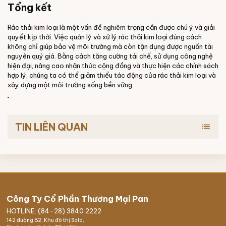
Tổng kết
Rác thải kim loại là một vấn đề nghiêm trọng cần được chú ý và giải
quyết kịp thời. Việc quản lý và xử lý rác thải kim loại đúng cách
không chỉ giúp bảo vệ môi trường mà còn tận dụng được nguồn tài
nguyên quý giá. Bằng cách tăng cường tái chế, sử dụng công nghệ
hiện đại, nâng cao nhận thức cộng đồng và thực hiện các chính sách
hợp lý, chúng ta có thể giảm thiểu tác động của rác thải kim loại và
xây dựng một môi trường sống bền vững.
TIN LIÊN QUAN
list
Công Ty Cổ Phần Thương Mại Pan
HOTLINE: (84-28) 3840 2222
142 đường B2, Khu đô thị Sala,