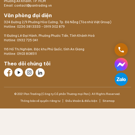
Phường An Khánh, TP. HCM
Email: contact@pantrading.vn
Văn phòng đại diện
324 Đường 2/9 Phường Hòa Cường, Tp. Đà Nẵng (Tòa nhà Việt Group)
Hotline:
0236 381 3333
-
0919 302 879
11 Đường Lê Đại Hành, Phường Phước Tiến, Tỉnh Khánh Hoà
Hotline:
0932 725 041
phone
116 Hồ Thị Nghiệm,
Đặc khu Phú Quốc
, tỉnh An Giang
Hotline:
0903 808511
Theo dõi chúng tôi
© 2021 Pan Trading (Công ty Cổ phần Thương mại Pan). All Rights Reserved.
Thông báo về quyền riêng tư
Điều khoản & điều kiện
Sitemap