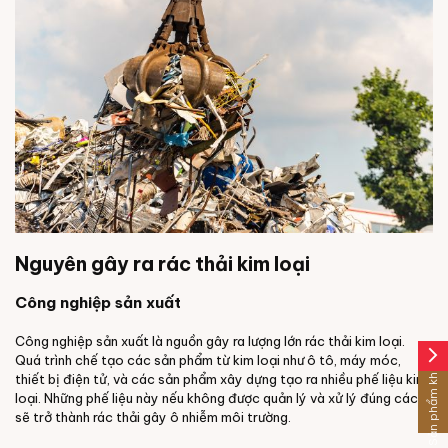
Nguyên gây ra rác thải kim loại
Công nghiệp sản xuất
Công nghiệp sản xuất là nguồn gây ra lượng lớn rác thải kim loại.
arrow_forward_ios
Quá trình chế tạo các sản phẩm từ kim loại như ô tô, máy móc,
Sản phẩm khác
thiết bị điện tử, và các sản phẩm xây dựng tạo ra nhiều phế liệu kim
loại. Những phế liệu này nếu không được quản lý và xử lý đúng cách
sẽ trở thành rác thải gây ô nhiễm môi trường.