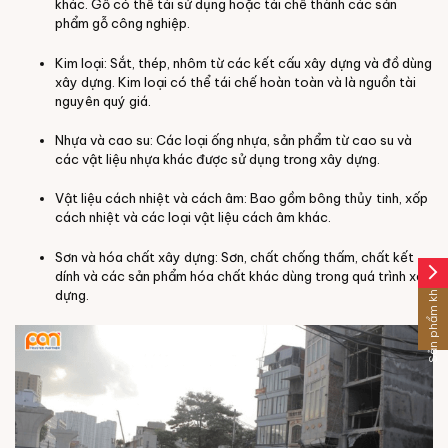
khác. Gỗ có thể tái sử dụng hoặc tái chế thành các sản
phẩm gỗ công nghiệp.
Kim loại: Sắt, thép, nhôm từ các kết cấu xây dựng và đồ dùng
xây dựng. Kim loại có thể tái chế hoàn toàn và là nguồn tài
nguyên quý giá.
Nhựa và cao su: Các loại ống nhựa, sản phẩm từ cao su và
các vật liệu nhựa khác được sử dụng trong xây dựng.
Vật liệu cách nhiệt và cách âm: Bao gồm bông thủy tinh, xốp
cách nhiệt và các loại vật liệu cách âm khác.
Sơn và hóa chất xây dựng: Sơn, chất chống thấm, chất kết
arrow_forward_ios
dính và các sản phẩm hóa chất khác dùng trong quá trình xây
Sản phẩm khác
dựng.