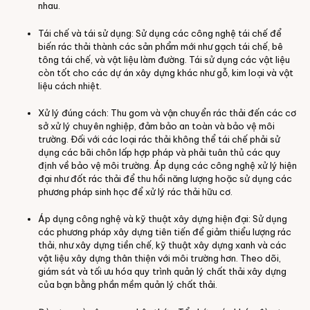
nhau.
Tái chế và tái sử dụng: Sử dụng các công nghệ tái chế để
biến rác thải thành các sản phẩm mới như gạch tái chế, bê
tông tái chế, và vật liệu làm đường. Tái sử dụng các vật liệu
còn tốt cho các dự án xây dựng khác như gỗ, kim loại và vật
liệu cách nhiệt.
Xử lý đúng cách: Thu gom và vận chuyển rác thải đến các cơ
sở xử lý chuyên nghiệp, đảm bảo an toàn và bảo vệ môi
trường. Đối với các loại rác thải không thể tái chế phải sử
dụng các bãi chôn lấp hợp pháp và phải tuân thủ các quy
định về bảo vệ môi trường. Áp dụng các công nghệ xử lý hiện
đại như đốt rác thải để thu hồi năng lượng hoặc sử dụng các
phương pháp sinh học để xử lý rác thải hữu cơ.
Áp dụng công nghệ và kỹ thuật xây dựng hiện đại: Sử dụng
các phương pháp xây dựng tiên tiến để giảm thiểu lượng rác
thải, như xây dựng tiền chế, kỹ thuật xây dựng xanh và các
vật liệu xây dựng thân thiện với môi trường hơn. Theo dõi,
giám sát và tối ưu hóa quy trình quản lý chất thải xây dựng
của bạn bằng phần mềm quản lý chất thải.