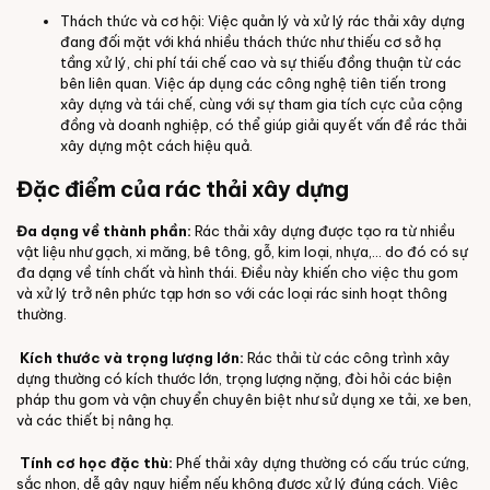
Thách thức và cơ hội: Việc quản lý và xử lý rác thải xây dựng
đang đối mặt với khá nhiều thách thức như thiếu cơ sở hạ
tầng xử lý, chi phí tái chế cao và sự thiếu đồng thuận từ các
bên liên quan. Việc áp dụng các công nghệ tiên tiến trong
xây dựng và tái chế, cùng với sự tham gia tích cực của cộng
đồng và doanh nghiệp, có thể giúp giải quyết vấn đề rác thải
xây dựng một cách hiệu quả.
Đặc điểm của rác thải xây dựng
Đa dạng về thành phần:
Rác thải xây dựng được tạo ra từ nhiều
vật liệu như gạch, xi măng, bê tông, gỗ, kim loại, nhựa,... do đó có sự
đa dạng về tính chất và hình thái. Điều này khiến cho việc thu gom
và xử lý trở nên phức tạp hơn so với các loại rác sinh hoạt thông
thường.
Kích thước và trọng lượng lớn:
Rác thải từ các công trình xây
dựng thường có kích thước lớn, trọng lượng nặng, đòi hỏi các biện
pháp thu gom và vận chuyển chuyên biệt như sử dụng xe tải, xe ben,
và các thiết bị nâng hạ.
Tính cơ học đặc thù:
Phế thải xây dựng thường có cấu trúc cứng,
sắc nhọn, dễ gây nguy hiểm nếu không được xử lý đúng cách. Việc