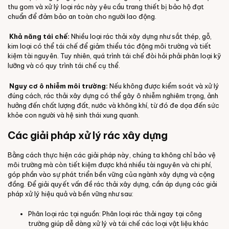
thu gom và xử lý loại rác này yêu cầu trang thiết bị bảo hộ đạt
chuẩn để đảm bảo an toàn cho người lao động.
Khả năng tái chế:
Nhiều loại rác thải xây dựng như sắt thép, gỗ,
kim loại có thể tái chế để giảm thiểu tác động môi trường và tiết
kiệm tài nguyên. Tuy nhiên, quá trình tái chế đòi hỏi phải phân loại kỹ
lưỡng và có quy trình tái chế cụ thể.
Nguy cơ ô nhiễm môi trường:
Nếu không được kiểm soát và xử lý
đúng cách, rác thải xây dựng có thể gây ô nhiễm nghiêm trọng, ảnh
hưởng đến chất lượng đất, nước và không khí, từ đó đe dọa đến sức
khỏe con người và hệ sinh thái xung quanh.
Các giải pháp xử lý rác xây dựng
Bằng cách thực hiện các giải pháp này, chúng ta không chỉ bảo vệ
môi trường mà còn tiết kiệm được khá nhiều tài nguyên và chi phí,
góp phần vào sự phát triển bền vững của ngành xây dựng và cộng
đồng. Để giải quyết vấn đề rác thải xây dựng, cần áp dụng các giải
pháp xử lý hiệu quả và bền vững như sau:
Phân loại rác tại nguồn: Phân loại rác thải ngay tại công
trường giúp dễ dàng xử lý và tái chế các loại vật liệu khác