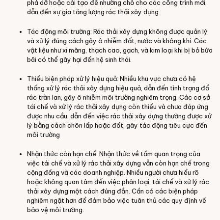
phá dỡ hoặc cải tạo để nhường chỗ cho các công trình mới,
dẫn đến sự gia tăng lượng rác thải xây dựng.
Tác động môi trường: Rác thải xây dựng không được quản lý
và xử lý đúng cách gây ô nhiễm đất, nước và không khí. Các
vật liệu như xi măng, thạch cao, gạch, và kim loại khi bị bỏ bừa
bãi có thể gây hại đến hệ sinh thái.
Thiếu biện pháp xử lý hiệu quả: Nhiều khu vực chưa có hệ
thống xử lý rác thải xây dựng hiệu quả, dẫn đến tình trạng đổ
rác tràn lan, gây ô nhiễm môi trường nghiêm trọng. Các cơ sở
tái chế và xử lý rác thải xây dựng còn thiếu và chưa đáp ứng
được nhu cầu, dẫn đến việc rác thải xây dựng thường được xử
lý bằng cách chôn lấp hoặc đốt, gây tác động tiêu cực đến
môi trường
Nhận thức còn hạn chế: Nhận thức về tầm quan trọng của
việc tái chế và xử lý rác thải xây dựng vẫn còn hạn chế trong
cộng đồng và các doanh nghiệp. Nhiều người chưa hiểu rõ
hoặc không quan tâm đến việc phân loại, tái chế và xử lý rác
thải xây dựng một cách đúng đắn. Cần có các biện pháp
nghiêm ngặt hơn để đảm bảo việc tuân thủ các quy định về
bảo vệ môi trường.