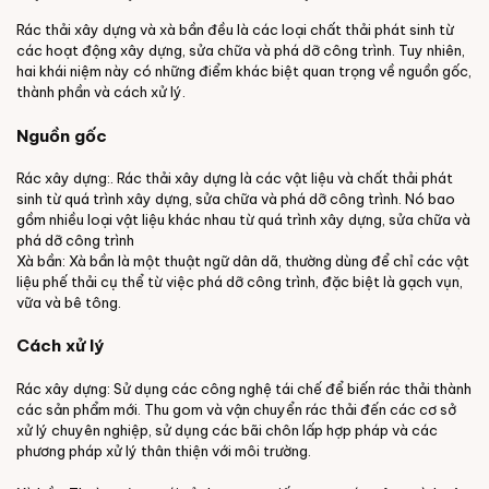
Rác thải xây dựng và xà bần đều là các loại chất thải phát sinh từ
các hoạt động xây dựng, sửa chữa và phá dỡ công trình. Tuy nhiên,
hai khái niệm này có những điểm khác biệt quan trọng về nguồn gốc,
thành phần và cách xử lý.
Nguồn gốc
Rác xây dựng:. Rác thải xây dựng là các vật liệu và chất thải phát
sinh từ quá trình xây dựng, sửa chữa và phá dỡ công trình. Nó bao
gồm nhiều loại vật liệu khác nhau từ quá trình xây dựng, sửa chữa và
phá dỡ công trình
Xà bần: Xà bần là một thuật ngữ dân dã, thường dùng để chỉ các vật
liệu phế thải cụ thể từ việc phá dỡ công trình, đặc biệt là gạch vụn,
vữa và bê tông.
Cách xử lý
Rác xây dựng: Sử dụng các công nghệ tái chế để biến rác thải thành
các sản phẩm mới. Thu gom và vận chuyển rác thải đến các cơ sở
xử lý chuyên nghiệp, sử dụng các bãi chôn lấp hợp pháp và các
phương pháp xử lý thân thiện với môi trường.