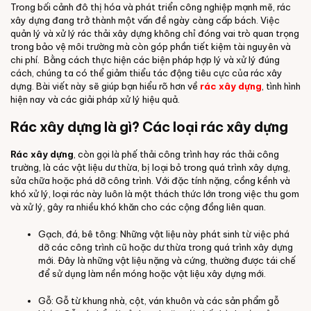
Trong bối cảnh đô thị hóa và phát triển công nghiệp mạnh mẽ, rác
xây dựng đang trở thành một vấn đề ngày càng cấp bách. Việc
quản lý và xử lý rác thải xây dựng không chỉ đóng vai trò quan trọng
trong bảo vệ môi trường mà còn góp phần tiết kiệm tài nguyên và
chi phí. Bằng cách thực hiện các biện pháp hợp lý và xử lý đúng
cách, chúng ta có thể giảm thiểu tác động tiêu cực của rác xây
dựng. Bài viết này sẽ giúp bạn hiểu rõ hơn về
rác xây dựng
, tình hình
hiện nay và các giải pháp xử lý hiệu quả.
Rác xây dựng là gì? Các loại rác xây dựng
Rác xây dựng
, còn gọi là phế thải công trình hay rác thải công
trường, là các vật liệu dư thừa, bị loại bỏ trong quá trình xây dựng,
sửa chữa hoặc phá dỡ công trình. Với đặc tính nặng, cồng kềnh và
khó xử lý, loại rác này luôn là một thách thức lớn trong việc thu gom
và xử lý, gây ra nhiều khó khăn cho các cộng đồng liên quan.
Gạch, đá, bê tông: Những vật liệu này phát sinh từ việc phá
dỡ các công trình cũ hoặc dư thừa trong quá trình xây dựng
mới. Đây là những vật liệu nặng và cứng, thường được tái chế
để sử dụng làm nền móng hoặc vật liệu xây dựng mới.
Gỗ: Gỗ từ khung nhà, cột, ván khuôn và các sản phẩm gỗ