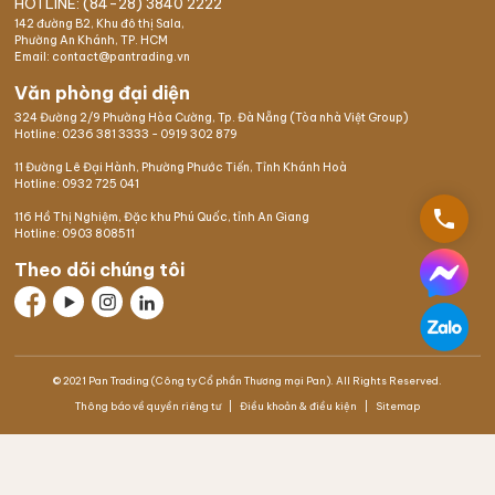
HOTLINE: (84-28) 3840 2222
142 đường B2, Khu đô thị Sala,
Phường An Khánh, TP. HCM
Email: contact@pantrading.vn
Văn phòng đại diện
324 Đường 2/9 Phường Hòa Cường, Tp. Đà Nẵng (Tòa nhà Việt Group)
Hotline:
0236 381 3333
-
0919 302 879
11 Đường Lê Đại Hành, Phường Phước Tiến, Tỉnh Khánh Hoà
Hotline:
0932 725 041
phone
116 Hồ Thị Nghiệm,
Đặc khu Phú Quốc
, tỉnh An Giang
Hotline:
0903 808511
Theo dõi chúng tôi
© 2021 Pan Trading (Công ty Cổ phần Thương mại Pan). All Rights Reserved.
Thông báo về quyền riêng tư
Điều khoản & điều kiện
Sitemap